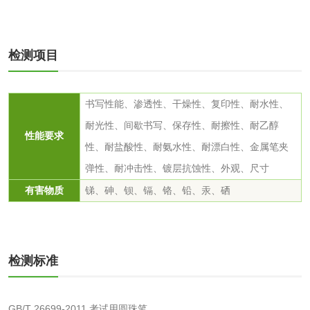
洗手液检测
检测项目
水处理剂
书写性能、渗透性、干燥性、复印性、耐水性、
水处理药剂检测
聚丙烯酰胺检测
耐光性、间歇书写、保存性、耐擦性、耐乙醇
性能要求
性、耐盐酸性、耐氨水性、耐漂白性、金属笔夹
工业乳状氢氧化钙
铝酸钙检测
弹性、耐冲击性、镀层抗蚀性、
外观、尺寸
检测
有害物质
锑、砷、钡、镉、铬、铅、汞、硒
三氯异氰尿酸检测
磷酸二氢铵检测
碳酸钙检测
检测标准
活性炭
GB/T 26699-2011 考试用圆珠笔