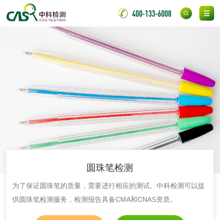
光触媒检测
400-133-6008
消毒产品
成分分析配方研发
驱蚊检测
防霉检测
霉菌污染分析
消毒产品备案
防螨除螨检测
微生物检测
圆珠笔检测
为了保证圆珠笔的质量，需要进行相应的测试。中科检测可以提
化妆品
供圆珠笔检测服务，检测报告具备CMA和CNAS资质。