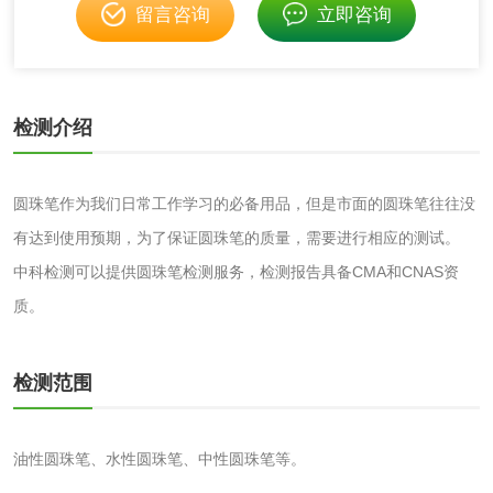
化妆品毒理试验
化妆品毒理测试
留言咨询
立即咨询
化妆品眼刺激试验
化妆品皮肤刺激试
验
检测介绍
化妆品急性经口毒
化妆品皮肤变态反
性试验
应试验
皮肤光变态反应试
圆珠笔作为我们日常工作学习的必备用品，但是市面的圆珠笔往往没
验
有达到使用预期，为了保证圆珠笔的质量，需要进行相应的测试。
日化产品
中科检测可以提供圆珠笔检测服务，检测报告具备CMA和CNAS资
质。
洗衣液检测
洗涤剂检测
花露水检测
蚊香液检测
检测范围
清洗剂检测
日化产品毒理检测
油性圆珠笔、水性圆珠笔、中性圆珠笔等。