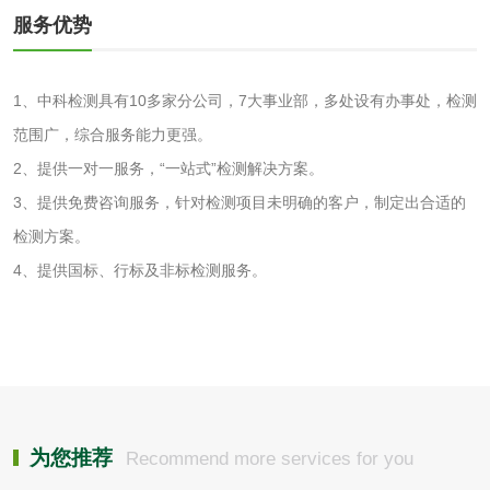
磷酸肥料检测
服务优势
化工试剂
1、中科检测具有10多家分公司，7大事业部，多处设有办事处，检测
范围广，综合服务能力更强。
乳酸钠检测
消泡剂检测
2、提供一对一服务，“一站式”检测解决方案。
化工助剂检测
涂料助剂检测
3、提供免费咨询服务，针对检测项目未明确的客户，制定出合适的
检测方案。
化工原料检测
化学品检测
4、提供国标、行标及非标检测服务。
工业用氯化铵检测
颜料油墨
油墨检测
凹版油墨和柔印油
为您推荐
Recommend more services for you