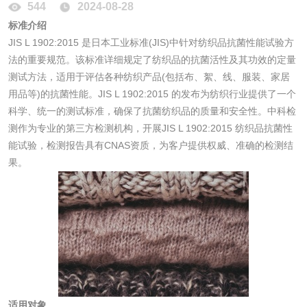
544
2024-08-28
光触媒检测
标准介绍
JIS L 1902:2015 是日本工业标准(JIS)中针对纺织品抗菌性能试验方
法的重要规范。该标准详细规定了纺织品的抗菌活性及其功效的定量
测试方法，适用于评估各种纺织产品(包括布、絮、线、服装、家居
消毒产品
用品等)的抗菌性能。JIS L 1902:2015 的发布为纺织行业提供了一个
科学、统一的测试标准，确保了抗菌纺织品的质量和安全性。中科检
测作为专业的第三方检测机构，开展JIS L 1902:2015 纺织品抗菌性
成分分析配方研发
驱蚊检测
能试验，检测报告具有CNAS资质，为客户提供权威、准确的检测结
果。
防霉检测
霉菌污染分析
消毒产品备案
防螨除螨检测
微生物检测
化妆品
适用对象