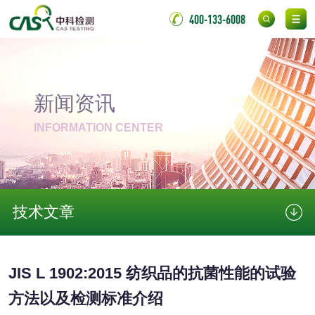
胶粘带检测
测
室温固化（硫化）
400-133-6008
氟硅密封胶检测
金属
金属材料质量检测
金属硬度测试
新闻资讯
INFORMATION CENTER
金属材料检测
喷嘴检测
保险柜检测
气弹簧检测
技术文章
伸缩警棍检测
非金属材料
JIS L 1902:2015 纺织品的抗菌性能的试验
脱硫石膏检测
镀膜抗菌玻璃检测
方法以及检测标准介绍