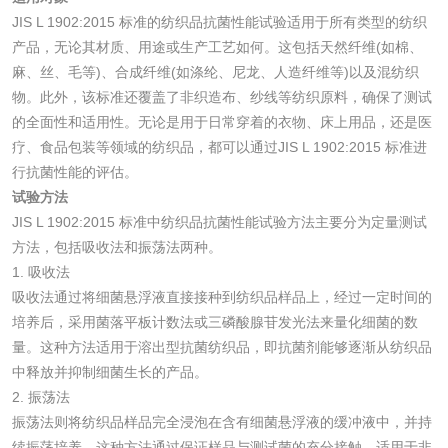
JIS L 1902:2015 标准的纺织品抗菌性能试验适用于所有类型的纺织
化妆品毒理试验
化妆品毒理测试
产品，无论其材质、用途或生产工艺如何。这包括天然纤维(如棉、
麻、丝、毛等)、合成纤维(如涤纶、尼龙、人造纤维等)以及混纺织
化妆品眼刺激试验
化妆品皮肤刺激试
物。此外，该标准还覆盖了非织造布、纱线等纺织原料，确保了测试
的全面性和适用性。无论是用于日常穿着的衣物、床上用品，还是医
验
化妆品急性经口毒
化妆品皮肤变态反
疗、食品包装等领域的纺织品，都可以通过JIS L 1902:2015 标准进
行抗菌性能的评估。
性试验
应试验
皮肤光变态反应试
试验方法
JIS L 1902:2015 标准中纺织品抗菌性能试验方法主要分为定量测试
验
方法，包括吸收法和振荡法两种。
日化产品
1. 吸收法
吸收法通过将细菌悬浮液直接接种到纺织品样品上，经过一定时间的
洗衣液检测
洗涤剂检测
培养后，采用菌落平板计数法或三磷酸腺苷发光法来量化细菌的数
量。这种方法适用于溶出型抗菌纺织品，即抗菌剂能够逐渐从纺织品
花露水检测
蚊香液检测
中释放并抑制细菌生长的产品。
2. 振荡法
清洗剂检测
日化产品毒理检测
振荡法则将纺织品样品完全浸泡在含有细菌悬浮液的缓冲液中，并持
续振荡培养。这种方法通过保证样品与测试菌的充分接触，适用于非