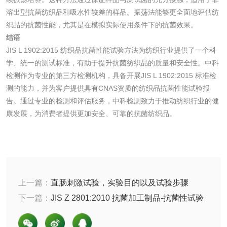
溶出型抗菌纺织品和吸水性较差的样品。振荡法能够更全面地评估纺
洗手液检测
织品的抗菌性能，尤其是在模拟实际使用条件下的抗菌效果。
结语
JIS L 1902:2015 纺织品抗菌性能试验方法为纺织行业提供了一个科
学、统一的测试标准，有助于提升抗菌纺织品的质量和安全性。中科
水处理剂
检测作为专业的第三方检测机构，具备开展JIS L 1902:2015 标准检
测的能力，并为客户提供具有CNAS资质的纺织品抗菌性能试验报
水处理药剂检测
聚丙烯酰胺检测
告。通过专业的检测和评估服务，中科检测致力于推动纺织行业的健
康发展，为消费者提供更加安全、可靠的抗菌纺织品。
工业乳状氢氧化钙
铝酸钙检测
检测
三氯异氰尿酸检测
磷酸二氢铵检测
上一篇：
直肠刺激试验，实验目的以及试验步骤
碳酸钙检测
下一篇：
JIS Z 2801:2010 抗菌加工制品-抗菌性试验
方法和评价标准包括哪些内容
活性炭