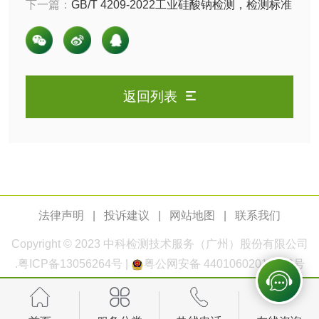
下一篇：
GB/T 4209-2022工业硅酸钠检测，检测标准
测
脱硫脱硝活性炭检
煤质活性炭检测
以及技术要求
测
电厂水处理活性炭
木质活性炭检测
检测
返回列表
木质净水用活性炭
检测
农药肥料
肥料检测
微生物肥料检测
法律声明
|
投诉建议
|
网站地图
|
联系我们
化肥检测
微生物菌剂检测
Copyright © 2023
中科检测
技术服务（广州）股份有限公司
有机肥检测
钾肥检测
.
粤ICP备13056264号
|
粤公网安备 44010602011168号
磷酸肥料检测