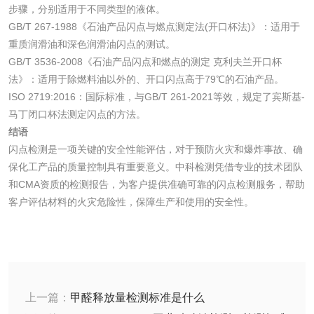
步骤，分别适用于不同类型的液体。
GB/T 267-1988《石油产品闪点与燃点测定法(开口杯法)》：适用于
重质润滑油和深色润滑油闪点的测试。
水处理剂
GB/T 3536-2008《石油产品闪点和燃点的测定 克利夫兰开口杯
法》：适用于除燃料油以外的、开口闪点高于79℃的石油产品。
水处理药剂检测
聚丙烯酰胺检测
ISO 2719:2016：国际标准，与GB/T 261-2021等效，规定了宾斯基-
马丁闭口杯法测定闪点的方法。
工业乳状氢氧化钙
铝酸钙检测
结语
闪点检测是一项关键的安全性能评估，对于预防火灾和爆炸事故、确
检测
保化工产品的质量控制具有重要意义。中科检测凭借专业的技术团队
三氯异氰尿酸检测
磷酸二氢铵检测
和CMA资质的检测报告，为客户提供准确可靠的闪点检测服务，帮助
客户评估材料的火灾危险性，保障生产和使用的安全性。
碳酸钙检测
活性炭
活性炭检测
煤质颗粒活性炭检
上一篇：
甲醛释放量检测标准是什么