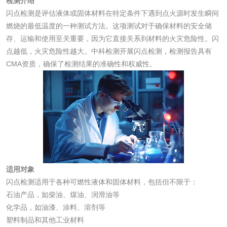
检测介绍
闪点检测是评估液体或固体材料在特定条件下遇到点火源时发生瞬间
燃烧的最低温度的一种测试方法。这项测试对于确保材料的安全储
消毒产品
存、运输和使用至关重要，因为它直接关系到材料的火灾危险性。闪
点越低，火灾危险性越大。中科检测开展闪点检测，检测报告具有
成分分析配方研发
驱蚊检测
CMA资质，确保了检测结果的准确性和权威性。
防霉检测
霉菌污染分析
消毒产品备案
防螨除螨检测
微生物检测
适用对象
化妆品
闪点检测适用于各种可燃性液体和固体材料，包括但不限于：
石油产品，如柴油、煤油、润滑油等
化学品，如油漆、涂料、溶剂等
化妆品毒理试验
化妆品毒理测试
塑料制品和其他工业材料