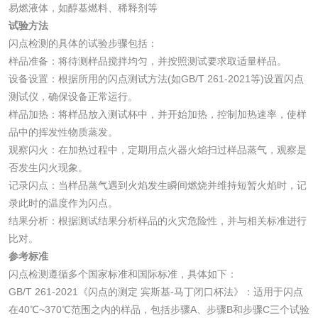
易燃液体，如醇基燃料、稀释剂等
化妆品眼刺激试验
化妆品皮肤刺激试
试验方法
验
闪点检测的具体的试验步骤包括：
化妆品急性经口毒
化妆品皮肤变态反
样品准备：将待测样品搅拌均匀，并按照测试要求取适量样品。
设备设置：根据所用的闪点测试方法(如GB/T 261-2021等)设置闪点
性试验
应试验
皮肤光变态反应试
测试仪，确保设备正常运行。
样品加热：将样品放入测试杯中，并开始加热，控制加热速率，使样
验
品中的挥发性物质蒸发。
日化产品
观察闪火：在加热过程中，定期用点火器火焰扫过样品蒸气，观察是
否发生闪火现象。
洗衣液检测
洗涤剂检测
记录闪点：当样品蒸气遇到火焰发生瞬间燃烧并维持短暂火焰时，记
录此时的温度作为闪点。
花露水检测
蚊香液检测
结果分析：根据测试结果分析样品的火灾危险性，并与相关标准进行
比对。
清洗剂检测
日化产品毒理检测
参考标准
闪点检测遵循多个国家标准和国际标准，具体如下：
GB/T 261-2021《闪点的测定 宾斯基-马丁闭口杯法》：适用于闪点
洗手液检测
在40℃~370℃范围之内的样品，包括步骤A、步骤B和步骤C三个试验