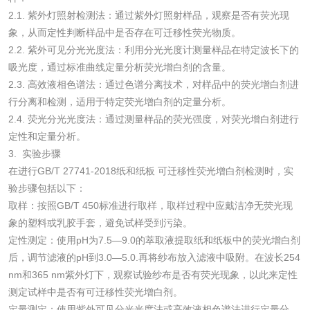
验
2.1. 紫外灯照射检测法：通过紫外灯照射样品，观察是否有荧光现
日化产品
象，从而定性判断样品中是否存在可迁移性荧光物质。
2.2. 紫外可见分光光度法：利用分光光度计测量样品在特定波长下的
洗衣液检测
洗涤剂检测
吸光度，通过标准曲线定量分析荧光增白剂的含量。
2.3. 高效液相色谱法：通过色谱分离技术，对样品中的荧光增白剂进
花露水检测
蚊香液检测
行分离和检测，适用于特定荧光增白剂的定量分析。
2.4. 荧光分光光度法：通过测量样品的荧光强度，对荧光增白剂进行
清洗剂检测
日化产品毒理检测
定性和定量分析。
3. 实验步骤
在进行GB/T 27741-2018纸和纸板 可迁移性荧光增白剂检测时，实
洗手液检测
验步骤包括以下：
取样：按照GB/T 450标准进行取样，取样过程中应戴洁净无荧光现
象的塑料或乳胶手套，避免试样受到污染。
定性测定：使用pH为7.5—9.0的萃取液提取纸和纸板中的荧光增白剂
水处理剂
后，调节滤液的pH到3.0—5.0.再将纱布放入滤液中吸附。在波长254
nm和365 nm紫外灯下，观察试验纱布是否有荧光现象，以此来定性
水处理药剂检测
聚丙烯酰胺检测
测定试样中是否有可迁移性荧光增白剂。
定量测定：使用紫外可见分光光度法或高效液相色谱法进行定量分