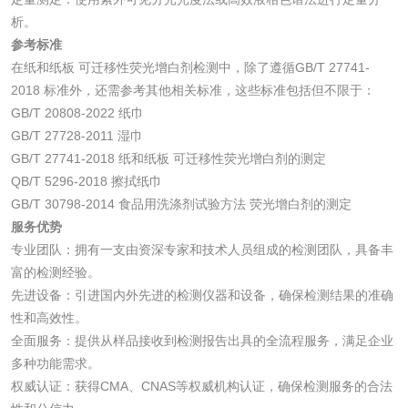
析。
工业乳状氢氧化钙
铝酸钙检测
参考标准
检测
在纸和纸板 可迁移性荧光增白剂检测中，除了遵循GB/T 27741-
三氯异氰尿酸检测
磷酸二氢铵检测
2018 标准外，还需参考其他相关标准，这些标准包括但不限于：
GB/T 20808-2022 纸巾
碳酸钙检测
GB/T 27728-2011 湿巾
GB/T 27741-2018 纸和纸板 可迁移性荧光增白剂的测定
QB/T 5296-2018 擦拭纸巾
活性炭
GB/T 30798-2014 食品用洗涤剂试验方法 荧光增白剂的测定
服务优势
活性炭检测
煤质颗粒活性炭检
专业团队：拥有一支由资深专家和技术人员组成的检测团队，具备丰
测
富的检测经验。
脱硫脱硝活性炭检
煤质活性炭检测
先进设备：引进国内外先进的检测仪器和设备，确保检测结果的准确
性和高效性。
测
电厂水处理活性炭
木质活性炭检测
全面服务：提供从样品接收到检测报告出具的全流程服务，满足企业
多种功能需求。
检测
木质净水用活性炭
权威认证：获得CMA、CNAS等权威机构认证，确保检测服务的合法