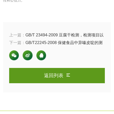
性和公信力。
检测
农药肥料
肥料检测
微生物肥料检测
上一篇：
GB/T 23494-2009 豆腐干检测，检测项目以
化肥检测
微生物菌剂检测
及参考标准有哪些
下一篇：
GB/T22245-2008 保健食品中异嗪皮啶的测
定，实验步骤以及检测标准
有机肥检测
钾肥检测
磷酸肥料检测
返回列表
化工试剂
乳酸钠检测
消泡剂检测
化工助剂检测
涂料助剂检测