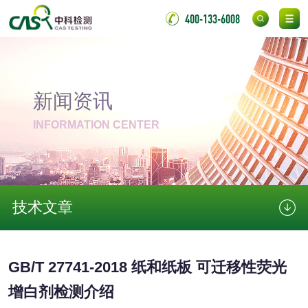
保险柜检测
气弹簧检测
400-133-6008
伸缩警棍检测
新闻资讯
非金属材料
INFORMATION CENTER
脱硫石膏检测
镀膜抗菌玻璃检测
光触媒检测
技术文章
消毒产品
GB/T 27741-2018 纸和纸板 可迁移性荧光
成分分析配方研发
驱蚊检测
增白剂检测介绍