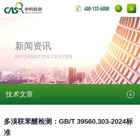
400-133-6008
非金属材料
脱硫石膏检测
镀膜抗菌玻璃检测
新闻资讯
光触媒检测
INFORMATION CENTER
消毒产品
技术文章
成分分析配方研发
驱蚊检测
防霉检测
霉菌污染分析
多溴联苯醚检测：GB/T 39560.303-2024标
准
消毒产品备案
防螨除螨检测