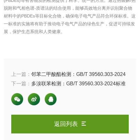
(PBDEs)等有害物质的检测提供了科学、统一的方法。通过热裂解/热
脱附和气相色谱-质谱法的结合使用，能够高效地分离并识别聚合物
化肥检测
微生物菌剂检测
材料中的PBDEs等目标化合物，确保电子电气产品符合环保标准。这
一标准的实施将有助于推动电子电气产品的绿色生产，促进可持续发
有机肥检测
钾肥检测
展，保护生态系统和人类健康。
磷酸肥料检测
化工试剂
上一篇：
邻苯二甲酸酯检测：GB/T 39560.303-2024
标准
下一篇：
多溴联苯检测：GB/T 39560.303-2024标准
乳酸钠检测
消泡剂检测
化工助剂检测
涂料助剂检测
化工原料检测
化学品检测
返回列表
工业用氯化铵检测