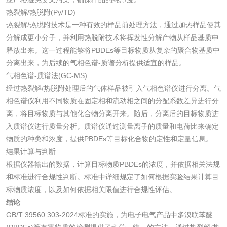
热裂解/热脱附(Py/TD)
碳酸钙检测
热裂解/热脱附技术是一种有效的样品前处理方法，通过加热样品使其
分解成更小分子，并利用热脱附技术将挥发性分解产物从样品基质中
释放出来。这一过程能够将PBDEs等目标物质从复杂的聚合物基质中
活性炭
分离出来，为后续的气相色谱-质谱分析提供适宜的样品。
气相色谱-质谱法(GC-MS)
活性炭检测
煤质颗粒活性炭检
经过热裂解/热脱附处理后的气体样品被引入气相色谱仪进行分离。气
测
相色谱仪利用不同物质在固定相和流动相之间的分配系数差异进行分
脱硫脱硝活性炭检
煤质活性炭检测
离，将目标物质与其他化合物分离开来。随后，分离后的目标物质进
入质谱仪进行质量分析。质谱仪通过测量离子的质量和电荷比来确定
测
电厂水处理活性炭
木质活性炭检测
物质的种类和浓度，提供PBDEs等目标化合物的定性和定量信息。
结果计算与判断
检测
木质净水用活性炭
根据仪器输出的数据，计算目标物质PBDEs的浓度，并依据相关法规
和标准进行合规性判断。标准中详细规定了如何根据实验结果计算目
检测
标物质浓度，以及如何依据相关限值进行合规性评估。
农药肥料
结论
GB/T 39560.303-2024标准的实施，为电子电气产品中多溴联苯醚
肥料检测
微生物肥料检测