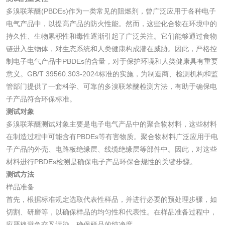
多溴联苯醚(PBDEs)作为一类常见的阻燃剂，曾广泛应用于各种电子
花露水检测
蚊香液检测
电气产品中，以提高产品的防火性能。然而，这些化合物在环境中的
持久性、生物累积性和毒性逐渐引起了广泛关注。它们能够通过食物
清洗剂检测
日化产品毒理检测
链进入生物体，对生态系统和人类健康构成潜在威胁。因此，严格控
制电子电气产品中PBDEs的含量，对于保护环境和人类健康具有重要
意义。GB/T 39560.303-2024标准的实施，为制造商、检测机构和监
洗手液检测
管部门提供了一套科学、可靠的多溴联苯醚检测方法，有助于确保电
子产品符合环保标准。
测试对象
多溴联苯醚测试对象主要是电子电气产品中的聚合物材料，这些材料
水处理剂
在制造过程中可能含有PBDEs等有害物质。聚合物材料广泛应用于电
子产品的外壳、电路板绝缘层、线缆绝缘层等部件中。因此，对这些
水处理药剂检测
聚丙烯酰胺检测
材料进行PBDEs检测是确保电子产品环保合规性的关键步骤。
测试方法
样品准备
工业乳状氢氧化钙
铝酸钙检测
首先，根据标准规定选取代表性样品，并进行必要的预处理步骤，如
检测
切割、研磨等，以确保样品的均匀性和代表性。在样品准备过程中，
三氯异氰尿酸检测
磷酸二氢铵检测
应严格避免交叉污染，确保样品的纯净度。