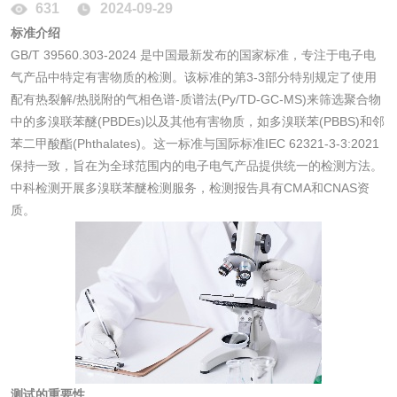
631
2024-09-29
微生物检测
标准介绍
GB/T 39560.303-2024 是中国最新发布的国家标准，专注于电子电
气产品中特定有害物质的检测。该标准的第3-3部分特别规定了使用
化妆品
配有热裂解/热脱附的气相色谱-质谱法(Py/TD-GC-MS)来筛选聚合物
中的多溴联苯醚(PBDEs)以及其他有害物质，如多溴联苯(PBBS)和邻
化妆品毒理试验
化妆品毒理测试
苯二甲酸酯(Phthalates)。这一标准与国际标准IEC 62321-3-3:2021
保持一致，旨在为全球范围内的电子电气产品提供统一的检测方法。
化妆品眼刺激试验
化妆品皮肤刺激试
中科检测开展多溴联苯醚检测服务，检测报告具有CMA和CNAS资
质。
验
化妆品急性经口毒
化妆品皮肤变态反
性试验
应试验
皮肤光变态反应试
验
日化产品
洗衣液检测
洗涤剂检测
测试的重要性