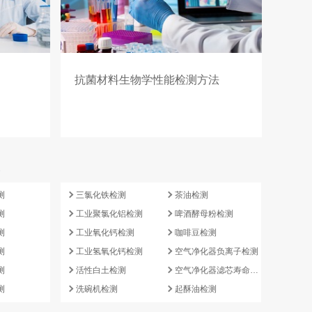
抗菌材料生物学性能检测方法
e
测
三氯化铁检测
茶油检测
测
工业聚氯化铝检测
啤酒酵母粉检测
测
工业氧化钙检测
咖啡豆检测
测
工业氢氧化钙检测
空气净化器负离子检测
测
活性白土检测
空气净化器滤芯寿命检测
测
洗碗机检测
起酥油检测