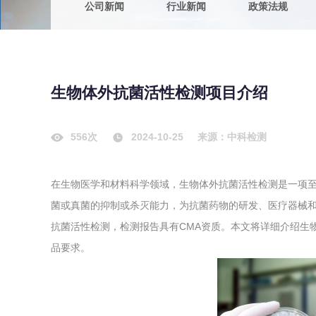
公司新闻
行业新闻
政策法规
农副产品
咨询服务
质量鉴定
卫生评价
绿色工厂
生物体外抗菌活性检测项目介绍
专项服务
清洁生产
新能源
556次
2024-10-25
来源：中科检测
测绘测量
综合检测
在生物医学和材料科学领域，生物体外抗菌活性检测是一项
地理信息
菌或真菌的抑制或杀灭能力，为抗菌药物的研发、医疗器械
海洋测绘
抗菌活性检测，检测报告具有CMA资质。本文将详细介绍生
品要求。
环保工程
VOCs废