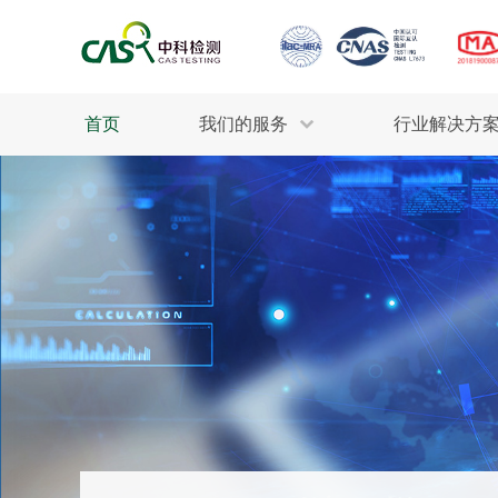
首页
我们的服务
行业解决方
生态环保
检测服务
工业材料
行业
污水检测
美妆消毒
INDU
废气检测
石油化工
为全
轻工产品
评估调查
整体
制药医疗
电子电气
耕地质量
建筑材料
场地调查