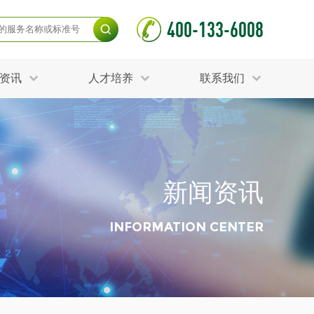
400-133-6008
资讯
人才培养
联系我们
毒杀灭试验
食品接触材料检测
光伏检测
测
声环境与振动检测
护产品检测
可靠性测试
新闻资讯
更多
分分析化验
食品安全检测
毒有害检测
洁净度检测
INFORMATION CENTER
动场地检测
化妆品检测
水产品检测
水资源检测
别
危废鉴定
射卫生检测
毒理检测
调查
更多