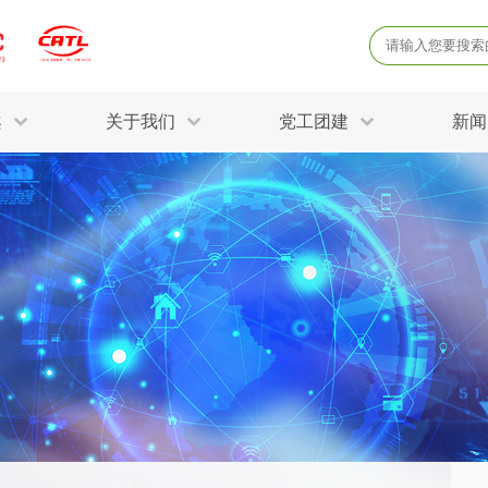
案
关于我们
党工团建
新闻
产品质量鉴定
病
解决方案
三废监测
电磁辐射检
固废危废鉴定
防
STRY SOLUTIONS
二噁英检测
土壤检测
土壤场地调查
成
球各产业提供一站式
生态环境检测
有
技术解决方案。
消毒检测备案
运
空气净化检测
涉
评价
矿山资源调查
危险废物鉴
公共卫生检测
放
环境风险评估
农用地土壤