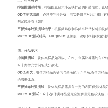
三、结果解读
抑菌圈测试结果
：抑菌圈直径大小反映样品的抑菌性能。直
OD值测试结果
：通过差异性分析，若实验组与对照组相比有极显著
测试菌株有抗菌性。
平板涂布计数测试结果
：根据菌落数和抑菌率评估材料的抗
MIC/MBC测试结果
：MIC和MBC值越低，说明材料的抗菌性
四、样品要求
抑菌圈测试
：块体类样品如薄膜、布料、金属块等需制备成统
粉末类样品需制备成分散液。
OD值测试
：块体类样品需提供与菌液的培养体系;液体类样品
的培养体系。
平板涂布计数测试
：块体类样品需具备一定的表面积;液体类
MIC/MBC测试
：粉末/液体类样品需完全溶解且无色或淡色