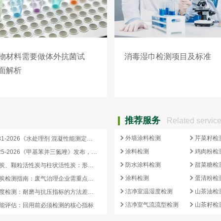
物材料需要做体外抗菌试
消毒湿巾检测项目及标准
面解析
推荐服务
Related servic
外墙涂料检测
芹菜籽检
HG/T 4331-2026《水处理剂 混凝性能测定方法》发布，2026 年 12 月 1 日起实施
涂料检测
鸡肉粉检
HG/T 3925-2026《甲基苯并三氮唑》发布，2026 年 12 月 1 日起实施
防水涂料检测
甜菜糖检
蜂窝活性炭、颗粒活性炭与柱状活性炭：形态差异与检测重点对照
涂料检测
蛋清粉检
蜂窝活性炭检测指南：废气治理企业需重点关注的5项核心指标
洁净室温湿度检测
山茶油检
活性炭强度检测：耐磨与抗压指标的方法差异及验收意义
洁净室气流流型检测
山茶籽检
能评估：回用前必须检测的核心指标