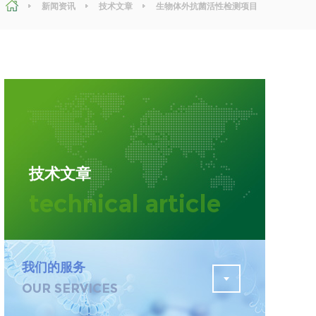
新闻资讯
技术文章
生物体外抗菌活性检测项目
介绍
污水检测
证
排污许可证办理
查
更多
在线咨询
技术文章
轨道交通变形监测
technical article
遥感
更多
我们的服务
OUR SERVICES
程
固废处理工程