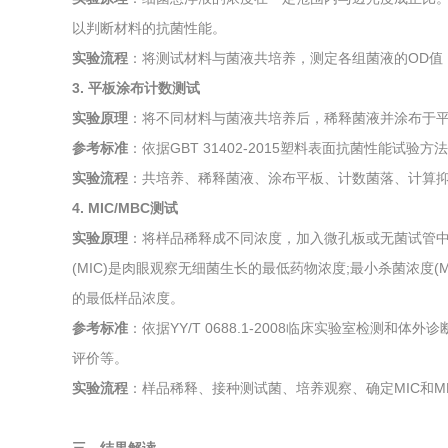
以判断材料的抗菌性能。
实验流程
：将测试材料与菌液共培养，测定各组菌液的OD值
3. 平板涂布计数测试
实验原理
：将不同材料与菌液共培养后，稀释菌液并涂布于
参考标准
：依据GBT 31402-2015塑料表面抗菌性能试验方法
实验流程
：共培养、稀释菌液、涂布平板、计数菌落、计算
4. MIC/MBC测试
实验原理
：将样品稀释成不同浓度，加入微孔板或无菌试管
(MIC)是肉眼观察无细菌生长的最低药物浓度;最小杀菌浓度(
的最低样品浓度。
参考标准
：依据YY/T 0688.1-2008临床实验室检测
评价等。
实验流程
：样品稀释、接种测试菌、培养观察、确定MIC和M