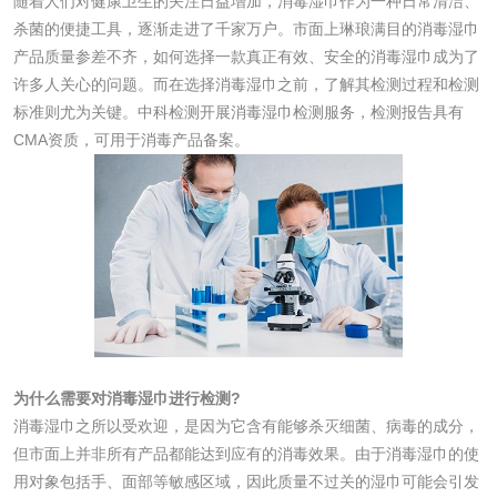
随着人们对健康卫生的关注日益增加，消毒湿巾作为一种日常清洁、
杀菌的便捷工具，逐渐走进了千家万户。市面上琳琅满目的消毒湿巾
清洗剂检测
日化产品毒理检测
产品质量参差不齐，如何选择一款真正有效、安全的消毒湿巾成为了
许多人关心的问题。而在选择消毒湿巾之前，了解其检测过程和检测
洗手液检测
标准则尤为关键。中科检测开展消毒湿巾检测服务，检测报告具有
CMA资质，可用于消毒产品备案。
水处理剂
水处理药剂检测
聚丙烯酰胺检测
工业乳状氢氧化钙
铝酸钙检测
检测
为什么需要对消毒湿巾进行检测?
三氯异氰尿酸检测
磷酸二氢铵检测
消毒湿巾之所以受欢迎，是因为它含有能够杀灭细菌、病毒的成分，
但市面上并非所有产品都能达到应有的消毒效果。由于消毒湿巾的使
碳酸钙检测
用对象包括手、面部等敏感区域，因此质量不过关的湿巾可能会引发