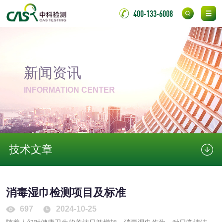
400-133-6008
化妆品
化妆品毒理试验
化妆品毒理测试
新闻资讯
化妆品眼刺激试验
化妆品皮肤刺激试
INFORMATION CENTER
验
化妆品急性经口毒
化妆品皮肤变态反
性试验
应试验
皮肤光变态反应试
验
技术文章
日化产品
洗衣液检测
洗涤剂检测
消毒湿巾检测项目及标准
697
2024-10-25
花露水检测
蚊香液检测