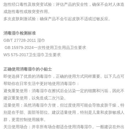
急性经口毒性及致突变试验：评估产品的安全性，确保不会对人体造
成急性毒性或致突变作用。
油墨检测
凹版油墨和柔印油
多次皮肤刺激试验：确保产品不会引起皮肤不适或过敏反应。
墨检测
陶瓷颜料检测
油墨成分分析
消毒湿巾检测标准
GB/T 27728-2011 湿巾
玻璃画颜料检测
儿童水粉画颜料检
GB 15979-2024一次性使用卫生用品卫生要求
WS 575-2017卫生湿巾卫生要求
测
水性印刷油墨检测
正确使用消毒湿巾的小贴士
即使选择了优质的消毒湿巾，正确的使用方式同样重要。以下几点可
油品
帮助你在日常生活中更好地使用消毒湿巾：
避免重复使用：消毒湿巾在擦拭后会沾染一定的细菌和污垢，因此不
油品检测
润滑油检测
建议重复使用，以免造成二次污染。
适量使用：虽然消毒湿巾方便，但过度使用可能会导致皮肤干燥，特
生物柴油检测
生物质燃料检测
别是在手部、面部等部位。建议适量使用，特别是儿童和皮肤敏感人
群，更需控制使用频率。
防冻液检测
润滑油运动粘度检
关注使用场合：并非所有场合都适合使用消毒湿巾。一般建议在外出