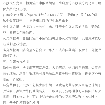
有效成分含量：检测湿巾中的杀菌剂、防腐剂等有效成分的含量，确
有机肥检测
钾肥检测
保产品成分达标。
pH值测定：湿巾的pH值通常在3.58.5之间，理想的pH值在56之间。
这个数值对于手、皮肤和黏膜的卫生非常重要。
磷酸肥料检测
重金属含量：检测湿巾中的铅、汞、砷等重金属元素的含量，确保这
些元素在安全限值内。
化工试剂
荧光剂检测：合格的湿巾不应检出可迁移荧光增白剂，以避免对皮肤
造成刺激或过敏。
乳酸钠检测
消泡剂检测
防腐剂检测：防腐剂应符合《中华人民共和国药典》或食品、化妆品
原料要求。
化工助剂检测
涂料助剂检测
三、杀菌效果检测
微生物指标：检测细菌菌落总数、大肠菌群、铜绿假单胞菌、金黄色
葡萄球菌、溶血性链球菌和真菌菌落总数等微生物指标，确保这些有
化工原料检测
化学品检测
害菌不得检出。
特定菌种杀灭试验：包括大肠杆菌、金黄色葡萄球菌及白色念珠菌杀
工业用氯化铵检测
灭试验，验证产品的杀菌能力。一般来说，消毒湿巾对自然菌的杀灭
率应达到90%以上，而对上述特定菌种的杀灭率应达到99.9%以上。
颜料油墨
四、安全性及刺激性检测