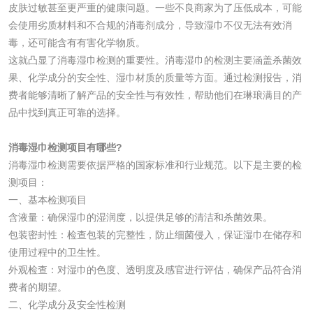
皮肤过敏甚至更严重的健康问题。一些不良商家为了压低成本，可能
活性炭
会使用劣质材料和不合规的消毒剂成分，导致湿巾不仅无法有效消
毒，还可能含有有害化学物质。
这就凸显了消毒湿巾检测的重要性。消毒湿巾的检测主要涵盖杀菌效
活性炭检测
煤质颗粒活性炭检
果、化学成分的安全性、湿巾材质的质量等方面。通过检测报告，消
测
费者能够清晰了解产品的安全性与有效性，帮助他们在琳琅满目的产
脱硫脱硝活性炭检
煤质活性炭检测
品中找到真正可靠的选择。
测
电厂水处理活性炭
木质活性炭检测
消毒湿巾检测项目有哪些?
消毒湿巾检测需要依据严格的国家标准和行业规范。以下是主要的检
检测
木质净水用活性炭
测项目：
一、基本检测项目
检测
含液量：确保湿巾的湿润度，以提供足够的清洁和杀菌效果。
农药肥料
包装密封性：检查包装的完整性，防止细菌侵入，保证湿巾在储存和
使用过程中的卫生性。
肥料检测
微生物肥料检测
外观检查：对湿巾的色度、透明度及感官进行评估，确保产品符合消
费者的期望。
化肥检测
微生物菌剂检测
二、化学成分及安全性检测