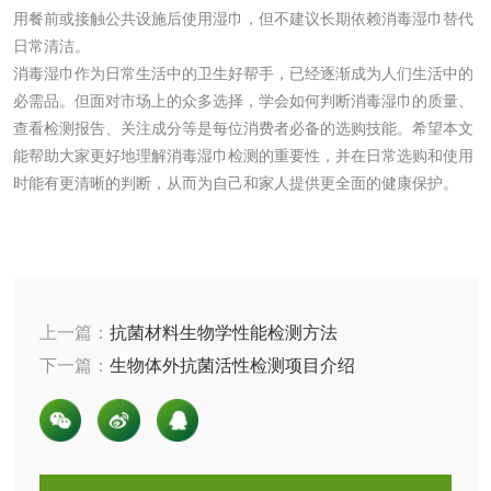
用餐前或接触公共设施后使用湿巾，但不建议长期依赖消毒湿巾替代
测
日常清洁。
齿轮油检测
消毒湿巾作为日常生活中的卫生好帮手，已经逐渐成为人们生活中的
必需品。但面对市场上的众多选择，学会如何判断消毒湿巾的质量、
查看检测报告、关注成分等是每位消费者必备的选购技能。希望本文
能帮助大家更好地理解消毒湿巾检测的重要性，并在日常选购和使用
食品接触
时能有更清晰的判断，从而为自己和家人提供更全面的健康保护。
食品接触材料检测
奶嘴检测
食品包装材料检测
餐具检测
上一篇：
抗菌材料生物学性能检测方法
食品包装用阻隔塑
食品包装用纸铝塑
下一篇：
生物体外抗菌活性检测项目介绍
料袋检测
复合膜、袋检测
食品蒸煮复合膜、
袋检测
文体用品