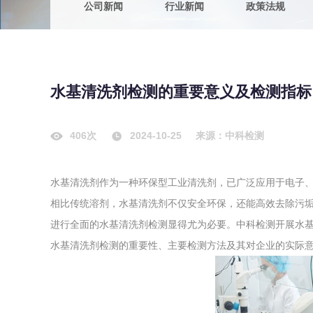
公司新闻
行业新闻
政策法规
农副产品
咨询服务
质量鉴定
卫生评价
绿色工厂
水基清洗剂检测的重要意义及检测指标
专项服务
清洁生产
新能源
406次
2024-10-25
来源：中科检测
测绘测量
综合检测
水基清洗剂作为一种环保型工业清洗剂，已广泛应用于电子
地理信息
相比传统溶剂，水基清洗剂不仅安全环保，还能高效去除污
海洋测绘
进行全面的水基清洗剂检测显得尤为必要。中科检测开展水基
水基清洗剂检测的重要性、主要检测方法及其对企业的实际
环保工程
VOCs废