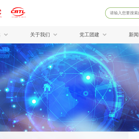
案
关于我们
党工团建
新闻
产品质量鉴定
病
解决方案
三废监测
电磁辐射检
固废危废鉴定
防
STRY SOLUTIONS
二噁英检测
土壤检测
土壤场地调查
成
球各产业提供一站式
生态环境检测
有
技术解决方案。
消毒检测备案
运
空气净化检测
涉
评价
矿山资源调查
危险废物鉴
公共卫生检测
放
环境风险评估
农用地土壤