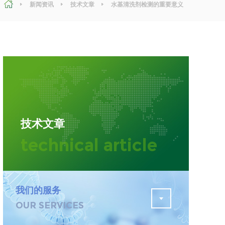
新闻资讯
技术文章
水基清洗剂检测的重要意义
及检测指标
污水检测
证
排污许可证办理
查
更多
在线咨询
技术文章
轨道交通变形监测
technical article
遥感
更多
我们的服务
OUR SERVICES
程
固废处理工程