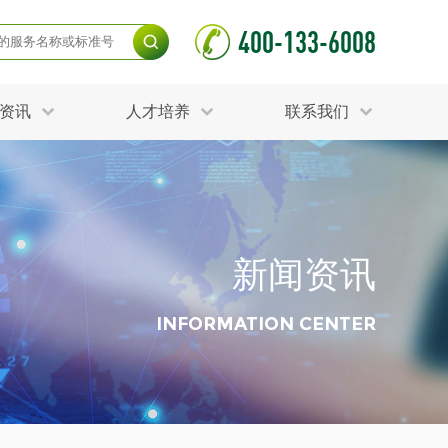
400-133-6008
资讯
人才培养
联系我们
毒杀灭试验
食品接触材料检测
光伏检测
测
声环境与振动检测
护产品检测
可靠性测试
新闻资讯
更多
分分析化验
食品安全检测
毒有害检测
洁净度检测
INFORMATION CENTER
动场地检测
化妆品检测
水产品检测
水资源检测
别
危废鉴定
射卫生检测
毒理检测
调查
更多