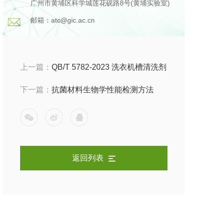
广州市黄埔区科学城莲花砚路8号(黄埔实验室)
邮箱：atc@gic.ac.cn
上一篇：
QB/T 5782-2023 洗衣机槽清洗剂
检测：检测项目及参考标准
下一篇：
抗菌材料生物学性能检测方法
返回列表