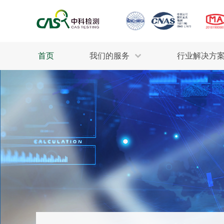
首页
我们的服务
行业解决方
生态环保
检测服务
工业材料
行业
污水检测
美妆消毒
INDU
废气检测
石油化工
为全
轻工产品
评估调查
整体
制药医疗
电子电气
耕地质量
建筑材料
场地调查