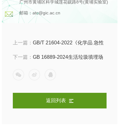
广州市黄埔区科学城莲花砚路8号(黄埔实验室)
邮箱：atc@gic.ac.cn
上一篇：
GB/T 21604-2022《化学品 急性
皮肤刺激性/腐蚀性试验方法》标准介绍
下一篇：
GB 16889-2024生活垃圾填埋场
检测：渗滤液及污水排放限值标准
返回列表