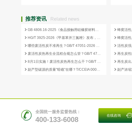
推荐资讯
Related news
GB 4806.16-2025《食品接触用硅橡胶材料及制品》标准解析
HG/T 3925-2026《甲基苯并三氮唑》发布，2026 年 12 月 1 日起实施
哪些废活性炭不准再生？GB/T 47051-2026 划定的禁止再生红线
废活性炭热再生全流程合规怎么管？GB/T 47051-2026 从分类到出厂检测
再生炭性
8月1日实施！废活性炭热再生怎么干？GB/T 47051-2026 八步程序这样落地
副产型碳源的质量"暗礁"在哪？T/CCEIA 0006-2026 重金属与 COD 合规红线
全国统一服务监督热线：
在线咨询
400-133-6008