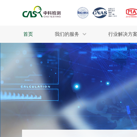
首页
我们的服务
行业解决方
生态环保
检测服务
工业材料
行业
污水检测
美妆消毒
INDU
废气检测
石油化工
为全
轻工产品
评估调查
整体
制药医疗
电子电气
耕地质量
建筑材料
场地调查