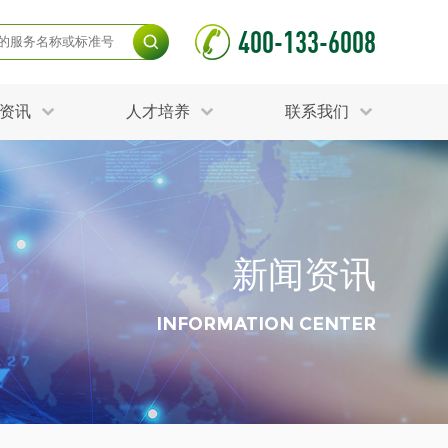
400-133-6008
资讯
人才培养
联系我们
毒杀灭试验
食品接触材料检测
光伏检测
测
声环境与振动检测
护产品检测
可靠性测试
新闻资讯
更多
分分析化验
食品安全检测
毒有害检测
洁净度检测
INFORMATION CENTER
动场地检测
化妆品检测
水产品检测
水资源检测
别
危废鉴定
射卫生检测
毒理检测
调查
更多