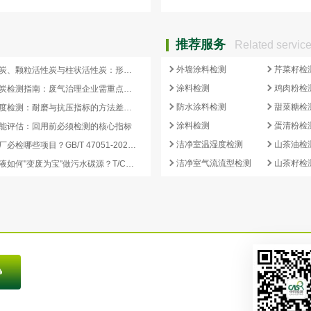
推荐服务
Related servic
外墙涂料检测
芹菜籽检
蜂窝活性炭、颗粒活性炭与柱状活性炭：形态差异与检测重点对照
涂料检测
鸡肉粉检
蜂窝活性炭检测指南：废气治理企业需重点关注的5项核心指标
防水涂料检测
甜菜糖检
活性炭强度检测：耐磨与抗压指标的方法差异及验收意义
涂料检测
蛋清粉检
能评估：回用前必须检测的核心指标
洁净室温湿度检测
山茶油检
再生炭出厂必检哪些项目？GB/T 47051-2026 再生活性炭检测清单这样列
洁净室气流流型检测
山茶籽检
副产浓缩液如何"变废为宝"做污水碳源？T/CCEIA 0006-2026 核心解读