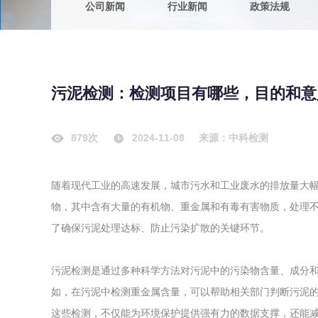
公司新闻
行业新闻
政策法规
农副产品
咨询服务
质量鉴定
卫生评价
绿色工厂
污泥检测：检测项目有哪些，目的和意
专项服务
清洁生产
新能源
879次
2024-11-08
来源：中科检测
测绘测量
综合检测
随着现代工业的高速发展，城市污水和工业废水的排放量大
地理信息
物，其中含有大量的有机物、重金属和有毒有害物质，处理
海洋测绘
了确保污泥处理达标、防止污染扩散的关键环节。
环保工程
污泥检测是通过多种科学方法对污泥中的污染物含量、成分
如，在污泥中检测重金属含量，可以帮助相关部门判断污泥
VOCs废
这些检测，不仅能为环境保护提供强有力的数据支撑，还能