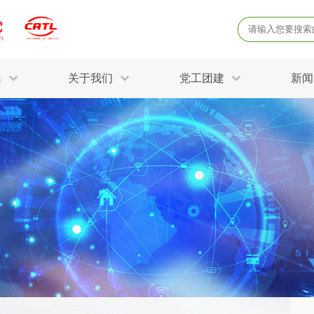
案
关于我们
党工团建
新闻
产品质量鉴定
病
解决方案
三废监测
电磁辐射检
固废危废鉴定
防
STRY SOLUTIONS
二噁英检测
土壤检测
土壤场地调查
成
球各产业提供一站式
生态环境检测
有
技术解决方案。
消毒检测备案
运
空气净化检测
涉
评价
矿山资源调查
危险废物鉴
公共卫生检测
放
环境风险评估
农用地土壤