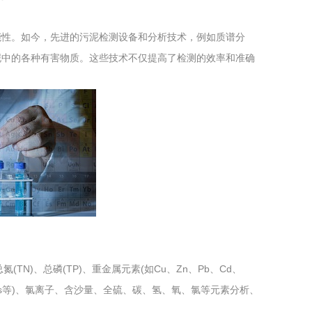
工程
工业废盐的处理和利用
土壤污染检
能性。如今，先进的污泥检测设备和分析技术，例如质谱分
泥中的各种有害物质。这些技术不仅提高了检测的效率和准确
氮(TN)、总磷(TP)、重金属元素(如Cu、Zn、Pb、Cd、
PAHs等)、氯离子、含沙量、全硫、碳、氢、氧、氯等元素分析、