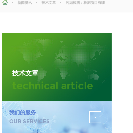
新闻资讯
技术文章
污泥检测：检测项目有哪
些，目的和意义
污水检测
证
排污许可证办理
查
更多
在线咨询
技术文章
轨道交通变形监测
technical article
遥感
更多
我们的服务
OUR SERVICES
程
固废处理工程