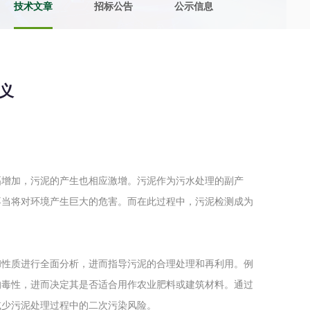
技术文章
招标公告
公示信息
土壤污染检测
评价
水土保持监测
绿色产品认
义
审核
环境风险评价
矿山场地调
在线咨询
幅增加，污泥的产生也相应激增。污泥作为污水处理的副产
系统
不动产测绘
工程测量
不当将对环境产生巨大的危害。而在此过程中，污泥检测成为
基准网监测
摄影测量与
和性质进行全面分析，进而指导污泥的合理处理和再利用。例
的毒性，进而决定其是否适合用作农业肥料或建筑材料。通过
气治理
废气处理工程
废水处理工
减少污泥处理过程中的二次污染风险。