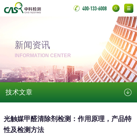
保险柜检测
气弹簧检测
400-133-6008
伸缩警棍检测
新闻资讯
非金属材料
INFORMATION CENTER
脱硫石膏检测
镀膜抗菌玻璃检测
光触媒检测
技术文章
消毒产品
光触媒甲醛清除剂检测：作用原理，产品特
成分分析配方研发
驱蚊检测
性及检测方法