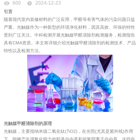
600
2024-12-23
防霉检测
霉菌污染分析
引言
随着现代室内装修材料的广泛应用，甲醛等有害气体的污染问题日益
消毒产品备案
防螨除螨检测
严重。光触媒作为一种新型的环境净化材料，因其高效、环保的特性
受到广泛关注。中科检测开展光触媒甲醛清除剂检测服务，检测报告
微生物检测
具有CMA资质。本文将详细介绍光触媒甲醛清除剂的检测技术、产品
特性以及检测方法。
化妆品
化妆品毒理试验
化妆品毒理测试
化妆品眼刺激试验
化妆品皮肤刺激试
验
化妆品急性经口毒
化妆品皮肤变态反
光触媒甲醛清除剂的原理
性试验
应试验
皮肤光变态反应试
光触媒，主要指纳米级二氧化钛(TiO2)，在光照(尤其是紫外线)作用
下，能够产生强氧化能力的羟基自由基和超氧阴离子自由基，这些自