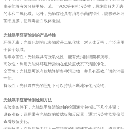
验
由基能够有效分解甲醛、苯、TVOC等有机污染物，最终降解为无害
日化产品
的水和二氧化碳。此外，光触媒还具有消毒杀菌的特性，能够破坏细
菌细胞膜，使病毒蛋白载体凝固。
洗衣液检测
洗涤剂检测
光触媒甲醛清除剂的产品特性
花露水检测
蚊香液检测
环保无毒：光催化剂的代表物质是二氧化钛，对人体无害，广泛应用
于多个领域。
清洗剂检测
日化产品毒理检测
消毒杀菌性：光触媒具有强氧化性，能有效消除细菌和病毒。
高效性：利用光能将环境污染物在低浓度状态下清除净化。
全面性：光触媒可以有效地降解多种污染物，并具有高效广谱的消毒
洗手液检测
性能。
持续性：光触媒在光的照射下可以持续不断地净化污染物。
光触媒甲醛清除剂检测方法
水处理剂
实验室条件下，光触媒甲醛清除剂的检测通常包括以下几个步骤：
设备准备：选用带有光触媒的玻璃板和反应器，通过污染物监测仪器
水处理药剂检测
聚丙烯酰胺检测
查看数值变化。
试验环境：在反应器中注入一定浓度的甲醛或其他污染物，模拟实际