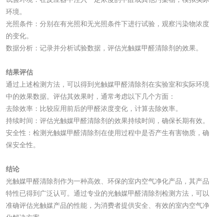
环境。
工业乳状氢氧化钙
铝酸钙检测
光照条件：分别在有光照和无光照条件下进行试验，观察污染物浓度
检测
的变化。
三氯异氰尿酸检测
磷酸二氢铵检测
数据分析：记录并分析试验数据，评估光触媒甲醛清除剂的效果。
碳酸钙检测
结果评估
通过上述检测方法，可以得到光触媒甲醛清除剂在实验室和实际环境
中的效果数据。评估其效果时，通常考虑以下几个方面：
活性炭
去除效率：比较应用前后的甲醛浓度变化，计算去除效率。
持续时间：评估光触媒甲醛清除剂的效果持续时间，确保长期有效。
活性炭检测
煤质颗粒活性炭检
安全性：检测光触媒甲醛清除剂在使用过程中是否产生有害物质，确
测
保安全性。
脱硫脱硝活性炭检
煤质活性炭检测
结论
测
电厂水处理活性炭
木质活性炭检测
光触媒甲醛清除剂作为一种高效、环保的室内空气净化产品，其产品
特性已得到广泛认可。通过专业的
光触媒甲醛清除剂
检测方法，可以
检测
木质净水用活性炭
准确评估光触媒产品的性能，为消费者提供安全、有效的室内空气净