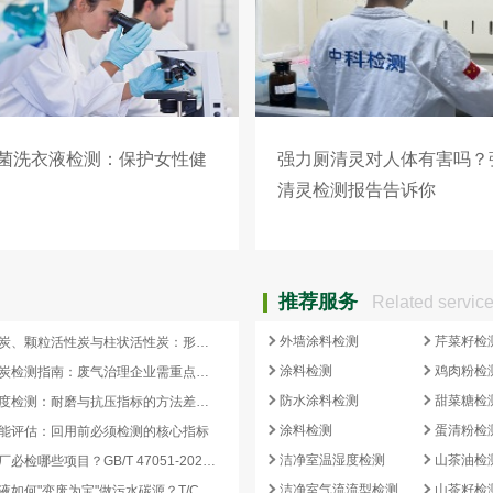
菌洗衣液检测：保护女性健
强力厕清灵对人体有害吗？
清灵检测报告告诉你
推荐服务
Related servic
外墙涂料检测
芹菜籽检
蜂窝活性炭、颗粒活性炭与柱状活性炭：形态差异与检测重点对照
涂料检测
鸡肉粉检
蜂窝活性炭检测指南：废气治理企业需重点关注的5项核心指标
防水涂料检测
甜菜糖检
活性炭强度检测：耐磨与抗压指标的方法差异及验收意义
涂料检测
蛋清粉检
能评估：回用前必须检测的核心指标
洁净室温湿度检测
山茶油检
再生炭出厂必检哪些项目？GB/T 47051-2026 再生活性炭检测清单这样列
洁净室气流流型检测
山茶籽检
副产浓缩液如何"变废为宝"做污水碳源？T/CCEIA 0006-2026 核心解读