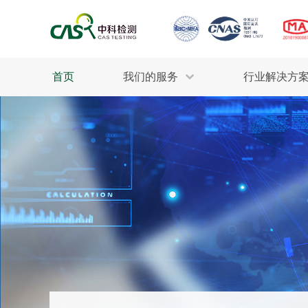
首页
我们的服务
行业解决方
生态环保
检测服务
工业材料
行业
污水检测
美妆消毒
INDU
废气检测
石油化工
为全
轻工产品
评估调查
整体
制药医疗
电子电气
耕地质量
建筑材料
场地调查