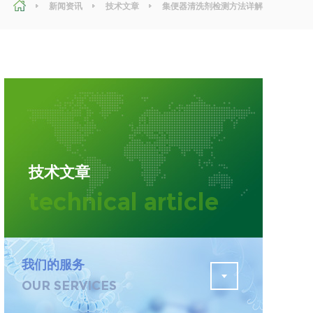
新闻资讯
技术文章
集便器清洗剂检测方法详解
污水检测
证
排污许可证办理
查
更多
在线咨询
技术文章
轨道交通变形监测
technical article
遥感
更多
我们的服务
OUR SERVICES
程
固废处理工程