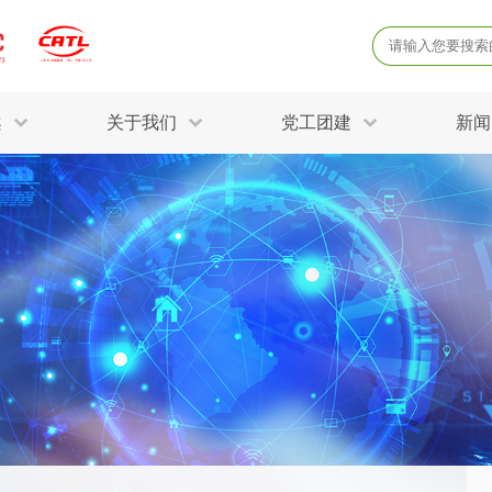
案
关于我们
党工团建
新闻
产品质量鉴定
病
解决方案
三废监测
电磁辐射检
固废危废鉴定
防
STRY SOLUTIONS
二噁英检测
土壤检测
土壤场地调查
成
球各产业提供一站式
生态环境检测
有
技术解决方案。
消毒检测备案
运
空气净化检测
涉
评价
矿山资源调查
危险废物鉴
公共卫生检测
放
环境风险评估
农用地土壤