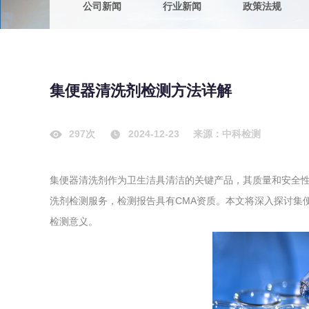
公司新闻
行业新闻
政策法规
农副产品
咨询服务
质量鉴定
卫生评价
绿色工厂
集便器清洗剂检测方法详解
专项服务
清洁生产
新能源
297次
2024-12-23
来源：中科检测
测绘测量
综合检测
集便器清洗剂作为卫生洁具清洁的关键产品，其质量和安全
地理信息
洗剂检测服务，检测报告具有CMA资质。本文将深入探讨集
海洋测绘
检测意义。
环保工程
VOCs废