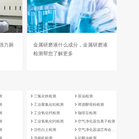
强力厕
金属研磨液什么成分，金属研磨液
检测帮您了解更多
e
测
三氯化铁检测
茶油检测
测
工业聚氯化铝检测
啤酒酵母粉检测
测
工业氧化钙检测
咖啡豆检测
测
工业氢氧化钙检测
空气净化器负离子检测
测
活性白土检测
空气净化器滤芯寿命检测
测
洗碗机检测
起酥油检测