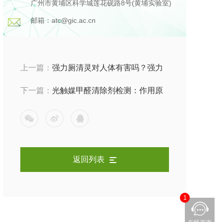
广州市黄埔区科学城莲花砚路8号(黄埔实验室)
邮箱：atc@gic.ac.cn
上一篇：
强力厕清灵对人体有害吗？强力
厕清灵检测报告告诉你
下一篇：
光触媒甲醛清除剂检测：作用原
理，产品特性及检测方法
返回列表
1