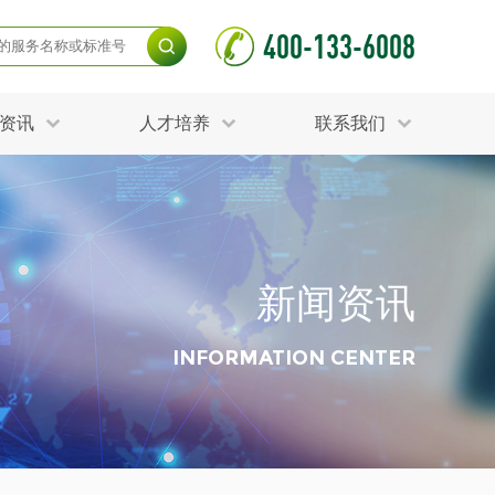
400-133-6008
资讯
人才培养
联系我们
毒杀灭试验
食品接触材料检测
光伏检测
测
声环境与振动检测
护产品检测
可靠性测试
新闻资讯
更多
分分析化验
食品安全检测
毒有害检测
洁净度检测
INFORMATION CENTER
动场地检测
化妆品检测
水产品检测
水资源检测
别
危废鉴定
射卫生检测
毒理检测
调查
更多