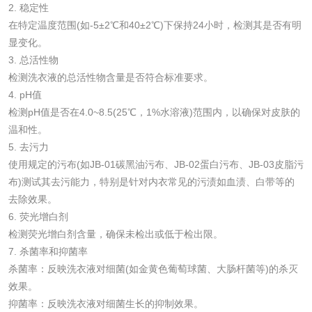
花露水检测
蚊香液检测
2. 稳定性
在特定温度范围(如-5±2℃和40±2℃)下保持24小时，检测其是否有明
清洗剂检测
日化产品毒理检测
显变化。
3. 总活性物
检测洗衣液的总活性物含量是否符合标准要求。
洗手液检测
4. pH值
检测pH值是否在4.0~8.5(25℃，1%水溶液)范围内，以确保对皮肤的
温和性。
5. 去污力
水处理剂
使用规定的污布(如JB-01碳黑油污布、JB-02蛋白污布、JB-03皮脂污
布)测试其去污能力，特别是针对内衣常见的污渍如血渍、白带等的
水处理药剂检测
聚丙烯酰胺检测
去除效果。
6. 荧光增白剂
工业乳状氢氧化钙
铝酸钙检测
检测荧光增白剂含量，确保未检出或低于检出限。
7. 杀菌率和抑菌率
检测
杀菌率：反映洗衣液对细菌(如金黄色葡萄球菌、大肠杆菌等)的杀灭
三氯异氰尿酸检测
磷酸二氢铵检测
效果。
抑菌率：反映洗衣液对细菌生长的抑制效果。
碳酸钙检测