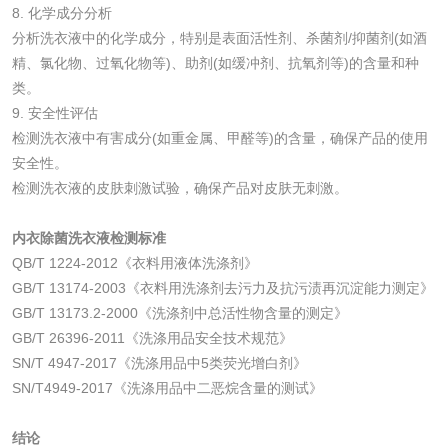
8. 化学成分分析
分析洗衣液中的化学成分，特别是表面活性剂、杀菌剂/抑菌剂(如酒
活性炭
精、氯化物、过氧化物等)、助剂(如缓冲剂、抗氧剂等)的含量和种
类。
9. 安全性评估
活性炭检测
煤质颗粒活性炭检
检测洗衣液中有害成分(如重金属、甲醛等)的含量，确保产品的使用
测
安全性。
脱硫脱硝活性炭检
煤质活性炭检测
检测洗衣液的皮肤刺激试验，确保产品对皮肤无刺激。
测
电厂水处理活性炭
木质活性炭检测
内衣除菌洗衣液检测标准
QB/T 1224-2012《衣料用液体洗涤剂》
检测
木质净水用活性炭
GB/T 13174-2003《衣料用洗涤剂去污力及抗污渍再沉淀能力测定》
GB/T 13173.2-2000《洗涤剂中总活性物含量的测定》
检测
GB/T 26396-2011《洗涤用品安全技术规范》
农药肥料
SN/T 4947-2017《洗涤用品中5类荧光增白剂》
SN/T4949-2017《洗涤用品中二恶烷含量的测试》
肥料检测
微生物肥料检测
结论