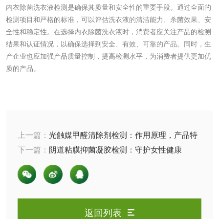
化肥检测
微生物菌剂检测
内衣除菌洗衣液检测是确保其质量和安全性的重要手段。通过全面的
检测项目和严格的标准，可以评估洗衣液的清洁能力、杀菌效果、安
有机肥检测
钾肥检测
全性和稳定性。在选择内衣除菌洗衣液时，消费者应关注产品的检测
结果和认证情况，以确保选择到安全、有效、可靠的产品。同时，生
产企业也应加强产品质量控制，提高检测水平，为消费者提供更加优
磷酸肥料检测
质的产品。
化工试剂
乳酸钠检测
消泡剂检测
上一篇：
光触媒甲醛清除剂检测：作用原理，产品特
化工助剂检测
涂料助剂检测
性及检测方法
下一篇：
阴道粘膜抑菌凝胶检测：守护女性健康
化工原料检测
化学品检测
工业用氯化铵检测
返回列表