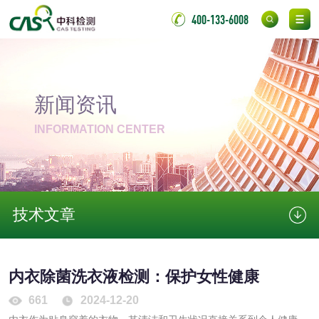
非金属材料
400-133-6008
脱硫石膏检测
镀膜抗菌玻璃检测
光触媒检测
新闻资讯
INFORMATION CENTER
消毒产品
成分分析配方研发
驱蚊检测
技术文章
防霉检测
霉菌污染分析
内衣除菌洗衣液检测：保护女性健康
消毒产品备案
防螨除螨检测
661
2024-12-20
微生物检测