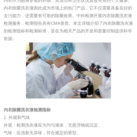
内衣作为贴身穿着的衣物，其清洁和卫生状况直接关系到个人健康。
内衣除菌洗衣液因此成为市场上的热门产品，它不仅需要具备良好的
去污能力，还需要有可靠的除菌效果。中科检测开展内衣除菌洗衣液
化妆品
检测服务，检测报告具有CMA资质。本文详细介绍了内衣除菌洗衣液
的检测指标和检测标准，旨在为相关产品的开发和质量控制提供科学
化妆品毒理试验
化妆品毒理测试
依据。
化妆品眼刺激试验
化妆品皮肤刺激试
验
化妆品急性经口毒
化妆品皮肤变态反
性试验
应试验
皮肤光变态反应试
验
日化产品
内衣除菌洗衣液检测指标
1. 外观和气味
洗衣液检测
洗涤剂检测
外观：检测洗衣液应为均匀液体，无悬浮物或沉淀。
气味：应清新无异味，符合规定的香型。