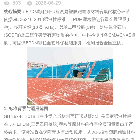
性试验
应试验
503
2026-06-29
皮肤光变态反应试
核心摘要
：EPDM颗粒环保检测是塑胶跑道原材料合规的核心环节。
验
依据GB 36246-2018强制性标准，EPDM颗粒需进行重金属限量(8
日化产品
种)、多环芳烃(18项PAHs)、邻苯二甲酸酯(6种)、短链氯化石蜡
(SCCPs)及二硫化碳等有害物质的检测。中科检测具备CMA/CNAS资
洗衣液检测
洗涤剂检测
质，可提供EPDM颗粒全套环保检测服务，检测报告全国互认。
花露水检测
蚊香液检测
清洗剂检测
日化产品毒理检测
洗手液检测
1. 标准背景与适用范围
GB 36246-2018《中小学合成材料面层运动场地》是国家强制性标
准，对EPDM(三元乙丙橡胶)颗粒等原材料的有害物质限量提出了严
水处理剂
格要求。该标准旨在保障青少年运动健康，从源头控制塑胶跑道材料
的环保风险。EPDM颗粒作为面层核心材料，其有害物质限量直接决