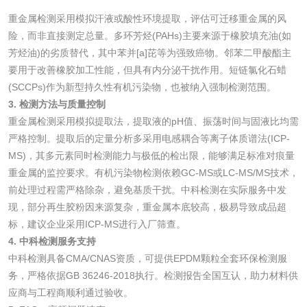
检测
木质净水用活性炭
重金属检测采用模拟汗液或酸性环境提取，评估可迁移重金属的风
险，而非直接测定总量。多环芳烃(PAHs)主要来源于橡胶填充油(如
检测
芳烃油)的劣质替代，其中苯并[a]芘等为强致癌物。邻苯二甲酸酯主
农药肥料
要用于改善橡胶加工性能，但具有内分泌干扰作用。短链氯化石蜡
(SCCPs)作为新型持久性有机污染物，也被纳入强制检测范围。
肥料检测
微生物肥料检测
3. 检测方法与质量控制
重金属检测采用模拟提取法，提取液的pH值、振荡时间与固液比均需
化肥检测
微生物菌剂检测
严格控制。提取后的定量分析多采用电感耦合等离子体质谱法(ICP-
MS)，其多元素同时检测能力与极低的检出限，能够满足标准对痕量
有机肥检测
钾肥检测
重金属的监控要求。有机污染物检测依赖GC-MS或LC-MS/MS技术，
前处理过程需严格除杂，避免基质干扰。中科检测在实际服务中发
磷酸肥料检测
现，部分再生胶粉因来源复杂，重金属本底较高，极易导致成品超
标，建议企业采用ICP-MS进行入厂筛查。
4. 中科检测服务支持
化工试剂
中科检测具备CMA/CNAS资质，可提供EPDM颗粒全套环保检测服
务，严格依据GB 36246-2018执行。检测报告全国互认，助力材料供
乳酸钠检测
消泡剂检测
应商与工程商顺利通过验收。