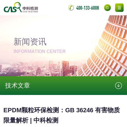
成分分析配方研发
驱蚊检测
400-133-6008
防霉检测
霉菌污染分析
消毒产品备案
防螨除螨检测
新闻资讯
微生物检测
INFORMATION CENTER
化妆品
化妆品毒理试验
化妆品毒理测试
技术文章
化妆品眼刺激试验
化妆品皮肤刺激试
EPDM颗粒环保检测：GB 36246 有害物质
验
化妆品急性经口毒
化妆品皮肤变态反
限量解析 | 中科检测