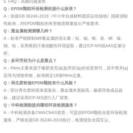
5. FAQ：高频问题速查
化工助剂检测
涂料助剂检测
Q：EPDM颗粒环保检测依据什么标准？
A：依据GB 36246-2018《中小学合成材料面层运动场地》国家强制
性标准，对EPDM颗粒的有害物质限量提出严格要求。
化工原料检测
化学品检测
Q：重金属检测测哪几种？
A：标准严格限制8种重金属的溶出量：铅、镉、铬、汞、砷、镍、
工业用氯化铵检测
锑、钴，采用模拟汗液或酸性环境提取，通过ICP-MS或AAS定量分
析。
颜料油墨
Q：多环芳烃为什么是重点？
A：PAHs主要来源于橡胶填充油(如芳烃油)的劣质替代，其中苯并[a]
油墨检测
凹版油墨和柔印油
芘等为强致癌物，标准限定18项PAHs总量。
Q：再生胶粉做EPDM颗粒有什么风险？
墨检测
A：部分再生胶粉因来源复杂，重金属本底较高，极易导致成品超
陶瓷颜料检测
油墨成分分析
标，建议采用ICP-MS进行入厂筛查。
Q：中科检测能提供哪些环保检测服务？
玻璃画颜料检测
儿童水粉画颜料检
A：中科检测具备CMA/CNAS资质，可提供EPDM颗粒全套环保检测
服务，严格依据GB 36246-2018执行，检测报告全国互认。
测
水性印刷油墨检测