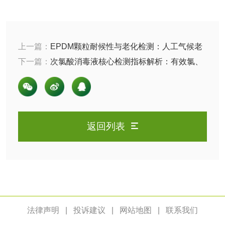
油品
油品检测
润滑油检测
上一篇：
EPDM颗粒耐候性与老化检测：人工气候老
化与色牢度评价 | 中科检测
下一篇：
次氯酸消毒液核心检测指标解析：有效氯、
生物柴油检测
生物质燃料检测
pH值与稳定性控制指南 | 中科检测
防冻液检测
润滑油运动粘度检
测
返回列表
齿轮油检测
食品接触
法律声明
|
投诉建议
|
网站地图
|
联系我们
食品接触材料检测
奶嘴检测