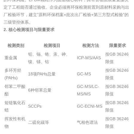
水处理药剂检测
聚丙烯酰胺检测
定了工程能否通过验收。企业必须将环保检测前置到原材料采购与出
厂检验环节，建立"原料环保档案+批次出厂检验+第三方型式检验"的
工业乳状氢氧化钙
铝酸钙检测
三级管控体系。
2. 核心检测项目与限量要求
检测
三氯异氰尿酸检测
磷酸二氢铵检测
检测类别
检测项目
检测方法
限量要求
铅、镉、铬、汞、砷、
按GB 36246
碳酸钙检测
重金属
ICP-MS/AAS
镍、锑、钴
限值
多环芳烃
按GB 36246
活性炭
18项PAHs总量
GC-MS
(PAHs)
限值
邻苯二甲酸
GC-MS/LC-
按GB 36246
活性炭检测
煤质颗粒活性炭检
6种邻苯总量
酯
MS/MS
限值
测
短链氯化石
按GB 36246
脱硫脱硝活性炭检
煤质活性炭检测
SCCPs
GC-ECNI-MS
蜡
限值
测
挥发性有机
按GB 36246
二硫化碳等
气相色谱法
电厂水处理活性炭
木质活性炭检测
物
限值