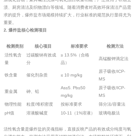
渍、厨房清洁及织物漂白等领域。随着消费者对高效环保清洁产品需
洗手液检测
求的提升，爆炸盐市场规模持续扩大，行业标准的规范执行显得尤为
重要。
2. 爆炸盐核心检测项目
水处理剂
检测类别
核心项目
标准要求
检测方法
活性氧含
过碳酸钠有效成
≥ 13.5%（合格
水处理药剂检测
聚丙烯酰胺检测
高锰酸钾滴定法
量
分
品）
原子吸收/ICP-
工业乳状氢氧化钙
铝酸钙检测
铁含量
催化剂杂质
≤ 10 mg/kg
MS
检测
As≤5. Pb≤50
原子吸收/ICP-
三氯异氰尿酸检测
磷酸二氢铵检测
重金属
砷、铅
mg/kg
MS
物理性能
粒度/堆积密度
按标准要求
筛分法/容量法
碳酸钙检测
pH值
溶液酸碱度
10-11（1%溶液）
玻璃电极法
活性炭
活性氧含量是爆炸盐的灵魂指标，直接反映产品的有效成分纯度与氧