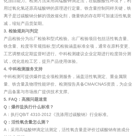
化漂白能力。检测方法采用高锰酸钾滴定法，在硫酸酸性环境下，利
活性炭检测
煤质颗粒活性炭检
用过氧化氢还原高锰酸钾的原理进行定量。铁含量控制同样关键，铁
离子是过碳酸钠分解的强效催化剂，微量铁的存在即可加速活性氧衰
测
减，缩短产品货架期。
脱硫脱硝活性炭检
煤质活性炭检测
3. 检验规则与判定
测
产品检验分为出厂检验和型式检验。出厂检验项目包括活性氧含量、
电厂水处理活性炭
木质活性炭检测
铁含量、粒度等常规指标;型式检验涵盖标准全项，通常在原料变更、
工艺调整或定期监督时进行。中科检测建议企业定期进行粒度筛分测
检测
木质净水用活性炭
试，优化造粒工艺，提升产品使用体验。
4. 中科检测服务支持
检测
中科检测可提供爆炸盐全项检测服务，涵盖活性氧测定、重金属限
农药肥料
量、铁含量及物理性能评价。检测报告具备CMA/CNAS资质，为企业
产品备案与市场推广提供技术支撑。
肥料检测
微生物肥料检测
5. FAQ：高频问题速查
Q：爆炸盐执行什么标准？
化肥检测
微生物菌剂检测
A：执行QB/T 4310-2012《洗涤用过碳酸钠》行业标准。
Q：活性氧含量怎么测？
有机肥检测
钾肥检测
A：采用高锰酸钾滴定法测定，活性氧含量是评价过碳酸钠有效成分