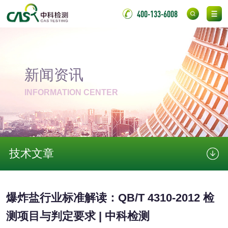
光触媒检测
400-133-6008
消毒产品
新闻资讯
INFORMATION CENTER
成分分析配方研发
驱蚊检测
防霉检测
霉菌污染分析
消毒产品备案
防螨除螨检测
技术文章
微生物检测
爆炸盐行业标准解读：QB/T 4310-2012 检
化妆品
测项目与判定要求 | 中科检测