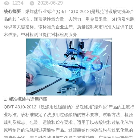
1234
2026-06-29
化妆品毒理试验
化妆品毒理测试
核心摘要
：爆炸盐行业标准(QB/T 4310-2012)是规范过碳酸钠洗涤产
品的核心标准，涵盖活性氧含量、去污力、重金属限量、pH值及包装
化妆品眼刺激试验
化妆品皮肤刺激试
标识等关键指标。该标准为企业生产、质量控制与市场准入提供了技
术依据。中科检测可提供对标检测服务。
验
化妆品急性经口毒
化妆品皮肤变态反
性试验
应试验
皮肤光变态反应试
验
日化产品
洗衣液检测
洗涤剂检测
1. 标准概述与适用范围
QB/T 4310-2012《洗涤用过碳酸钠》是洗涤用"爆炸盐"产品的主流行
花露水检测
蚊香液检测
业标准。该标准规定了洗涤用过碳酸钠的技术要求、试验方法、检验
规则及标志、包装、运输和贮存要求，适用于以碳酸钠和过氧化氢为
清洗剂检测
日化产品毒理检测
原料制得的洗涤用过碳酸钠产品。过碳酸钠作为碳酸钠与过氧化氢的
加成化合物，兼具碱性洗涤与氧化漂白双重功能，广泛应用于衣物去