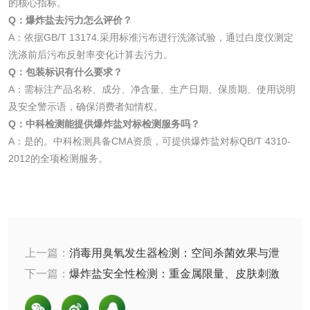
的核心指标。
磷酸肥料检测
Q：爆炸盐去污力怎么评价？
A：依据GB/T 13174.采用标准污布进行洗涤试验，通过白度仪测定
洗涤前后污布反射率变化计算去污力。
化工试剂
Q：包装标识有什么要求？
A：需标注产品名称、成分、净含量、生产日期、保质期、使用说明
乳酸钠检测
消泡剂检测
及安全警示语，确保消费者知情权。
Q：中科检测能提供爆炸盐对标检测服务吗？
化工助剂检测
涂料助剂检测
A：是的。中科检测具备CMA资质，可提供爆炸盐对标QB/T 4310-
2012的全项检测服务。
化工原料检测
化学品检测
工业用氯化铵检测
上一篇：
消毒用臭氧发生器检测：空间杀菌效果与泄
颜料油墨
漏安全 | 中科检测
下一篇：
爆炸盐安全性检测：重金属限量、皮肤刺激
与误食风险评估 | 中科检测
油墨检测
凹版油墨和柔印油