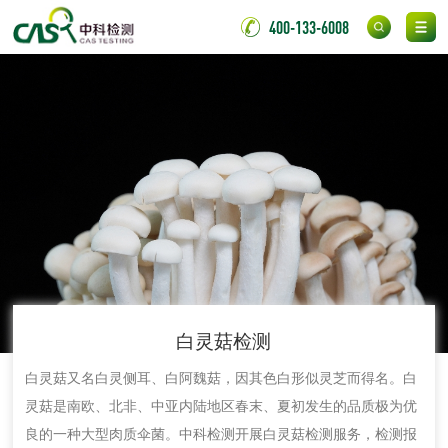
400-133-6008
金属材料检测
喷嘴检测
保险柜检测
气弹簧检测
伸缩警棍检测
非金属材料
脱硫石膏检测
镀膜抗菌玻璃检测
光触媒检测
白灵菇检测
白灵菇又名白灵侧耳、白阿魏菇，因其色白形似灵芝而得名。白
灵菇是南欧、北非、中亚内陆地区春末、夏初发生的品质极为优
消毒产品
良的一种大型肉质伞菌。中科检测开展白灵菇检测服务，检测报