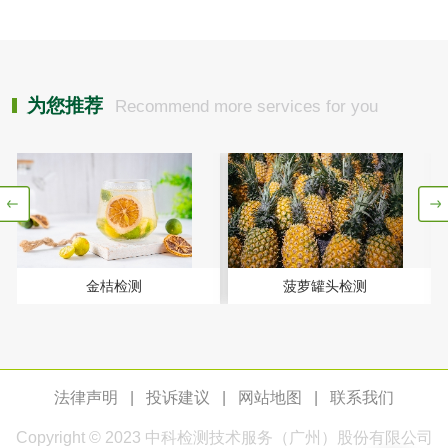
检测
木质净水用活性炭
检测
农药肥料
为您推荐
Recommend more services for you
肥料检测
微生物肥料检测
化肥检测
微生物菌剂检测
有机肥检测
钾肥检测
金桔检测
菠萝罐头检测
磷酸肥料检测
化工试剂
法律声明
|
投诉建议
|
网站地图
|
联系我们
Copyright © 2023
中科检测
技术服务（广州）股份有限公司
乳酸钠检测
消泡剂检测