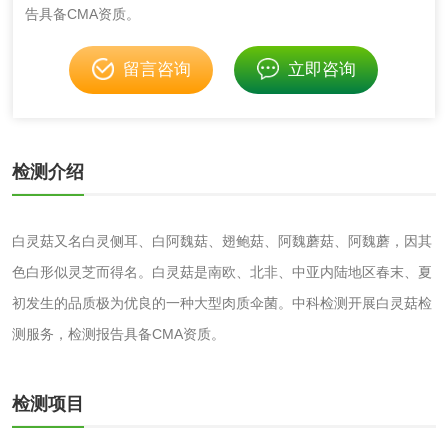
告具备CMA资质。
成分分析配方研发
驱蚊检测
留言咨询
立即咨询
防霉检测
霉菌污染分析
消毒产品备案
防螨除螨检测
检测介绍
微生物检测
白灵菇又名白灵侧耳、白阿魏菇、翅鲍菇、阿魏蘑菇、阿魏蘑，因其
化妆品
色白形似灵芝而得名。白灵菇是南欧、北非、中亚内陆地区春末、夏
初发生的品质极为优良的一种大型肉质伞菌。中科检测开展白灵菇检
化妆品毒理试验
化妆品毒理测试
测服务，检测报告具备CMA资质。
化妆品眼刺激试验
化妆品皮肤刺激试
检测项目
验
化妆品急性经口毒
化妆品皮肤变态反