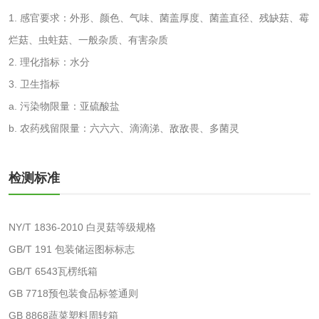
性试验
应试验
1. 感官要求：外形、颜色、气味、菌盖厚度、菌盖直径、残缺菇、霉
皮肤光变态反应试
烂菇、虫蛀菇、一般杂质、有害杂质
验
2. 理化指标：水分
日化产品
3. 卫生指标
a. 污染物限量：亚硫酸盐
洗衣液检测
洗涤剂检测
b. 农药残留限量：六六六、滴滴涕、敌敌畏、多菌灵
花露水检测
蚊香液检测
检测标准
清洗剂检测
日化产品毒理检测
NY/T 1836-2010 白灵菇等级规格
洗手液检测
GB/T 191 包装储运图标标志
GB/T 6543瓦楞纸箱
GB 7718预包装食品标签通则
水处理剂
GB 8868蔬菜塑料周转箱