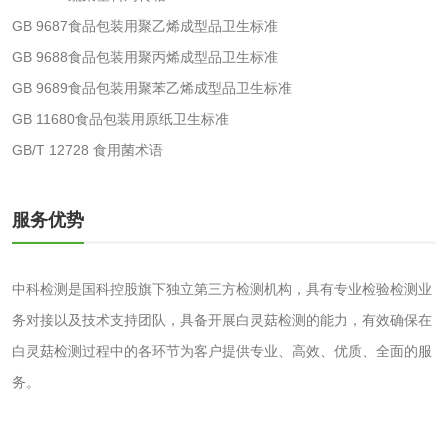
GB 9687食品包装用聚乙烯成型品卫生标准
水处理药剂检测
聚丙烯酰胺检测
GB 9688食品包装用聚丙烯成型品卫生标准
GB 9689食品包装用聚苯乙烯成型品卫生标准
工业乳状氢氧化钙
铝酸钙检测
GB 11680食品包装用原纸卫生标准
检测
三氯异氰尿酸检测
磷酸二氢铵检测
GB/T 12728 食用菌术语
碳酸钙检测
服务优势
活性炭
中科检测是国科控股旗下独立第三方检测机构，具有专业检验检测业
活性炭检测
煤质颗粒活性炭检
务对接以及技术支持团队，具备开展白灵菇检测的能力，有效确保在
白灵菇检测过程中的各环节为客户提供专业、高效、优质、全面的服
测
脱硫脱硝活性炭检
煤质活性炭检测
务。
测
电厂水处理活性炭
木质活性炭检测