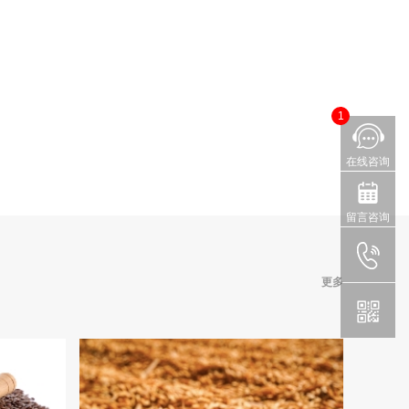
1
在线咨询
留言咨询
更多