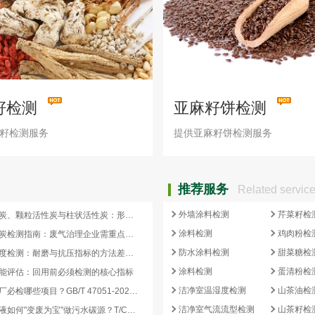
籽检测
亚麻籽饼检测
籽检测服务
提供亚麻籽饼检测服务
推荐服务
Related servic
外墙涂料检测
芹菜籽检
蜂窝活性炭、颗粒活性炭与柱状活性炭：形态差异与检测重点对照
涂料检测
鸡肉粉检
蜂窝活性炭检测指南：废气治理企业需重点关注的5项核心指标
防水涂料检测
甜菜糖检
活性炭强度检测：耐磨与抗压指标的方法差异及验收意义
涂料检测
蛋清粉检
能评估：回用前必须检测的核心指标
洁净室温湿度检测
山茶油检
再生炭出厂必检哪些项目？GB/T 47051-2026 再生活性炭检测清单这样列
洁净室气流流型检测
山茶籽检
副产浓缩液如何"变废为宝"做污水碳源？T/CCEIA 0006-2026 核心解读