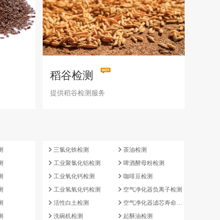
稻谷检测
提供稻谷检测服务
e
测
三氯化铁检测
茶油检测
测
工业聚氯化铝检测
啤酒酵母粉检测
测
工业氧化钙检测
咖啡豆检测
测
工业氢氧化钙检测
空气净化器负离子检测
测
活性白土检测
空气净化器滤芯寿命检测
测
洗碗机检测
起酥油检测