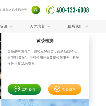
400-133-6008
资讯
人才培养
联系我们
黄茶检测
毒杀灭试验
食品接触材料检测
光伏检测
黄茶是中国特产，属轻发酵茶类，茶的品质特点
测
声环境与振动检测
是“黄叶黄汤”。中科检测开展黄茶检测服务，检测
护产品检测
可靠性测试
更多
报告具备CMA资质。
分分析化验
食品安全检测
毒有害检测
洁净度检测
动场地检测
化妆品检测
立即咨询
留言咨询
水产品检测
水资源检测
别
危废鉴定
射卫生检测
毒理检测
调查
更多