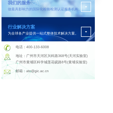
我们的服务
做最具影响力的国际化检验检测认证服务机构。
污水检测
行业解决方案
证
排污许可证办理
为全球各产业提供一站式整体技术解决方案。
查
更多
在线咨询
电话：400-133-6008
地址：广州市天河区兴科路368号(天河实验室)
广州市黄埔区科学城莲花砚路8号(黄埔实验室)
轨道交通变形监测
邮箱：atc@gic.ac.cn
遥感
更多
程
固废处理工程