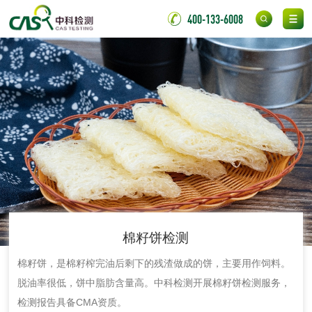
金属材料质量检测
金属硬度测试
400-133-6008
金属材料检测
喷嘴检测
保险柜检测
气弹簧检测
伸缩警棍检测
非金属材料
脱硫石膏检测
镀膜抗菌玻璃检测
棉籽饼检测
光触媒检测
棉籽饼，是棉籽榨完油后剩下的残渣做成的饼，主要用作饲料。
脱油率很低，饼中脂肪含量高。中科检测开展棉籽饼检测服务，
检测报告具备CMA资质。