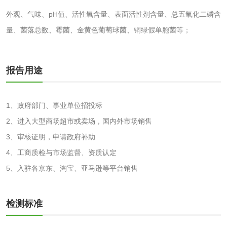
外观、气味、pH值、活性氧含量、表面活性剂含量、总五氧化二磷含
化妆品眼刺激试验
化妆品皮肤刺激试
量、菌落总数、霉菌、金黄色葡萄球菌、铜绿假单胞菌等；
验
化妆品急性经口毒
化妆品皮肤变态反
性试验
应试验
报告用途
皮肤光变态反应试
验
1、政府部门、事业单位招投标
日化产品
2、进入大型商场超市或卖场，国内外市场销售
洗衣液检测
洗涤剂检测
3、审核证明，申请政府补助
4、工商质检与市场监督、资质认定
花露水检测
蚊香液检测
5、入驻各京东、淘宝、亚马逊等平台销售
清洗剂检测
日化产品毒理检测
检测标准
洗手液检测