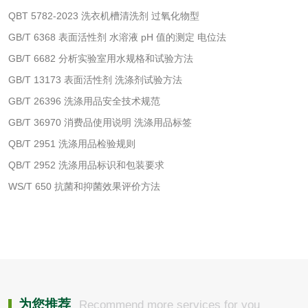
QBT 5782-2023 洗衣机槽清洗剂 过氧化物型
GB/T 6368 表面活性剂 水溶液 pH 值的测定 电位法
GB/T 6682 分析实验室用水规格和试验方法
水处理剂
GB/T 13173 表面活性剂 洗涤剂试验方法
水处理药剂检测
聚丙烯酰胺检测
GB/T 26396 洗涤用品安全技术规范
GB/T 36970 消费品使用说明 洗涤用品标签
工业乳状氢氧化钙
铝酸钙检测
QB/T 2951 洗涤用品检验规则
QB/T 2952 洗涤用品标识和包装要求
检测
三氯异氰尿酸检测
磷酸二氢铵检测
WS/T 650 抗菌和抑菌效果评价方法
碳酸钙检测
活性炭
活性炭检测
煤质颗粒活性炭检
为您推荐
Recommend more services for you