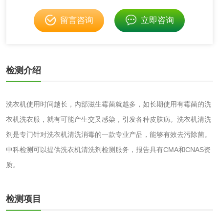
留言咨询
立即咨询
消毒产品
检测介绍
成分分析配方研发
驱蚊检测
防霉检测
霉菌污染分析
洗衣机使用时间越长，内部滋生霉菌就越多，如长期使用有霉菌的洗
衣机洗衣服，就有可能产生交叉感染，引发各种皮肤病。洗衣机清洗
消毒产品备案
防螨除螨检测
剂是专门针对洗衣机清洗消毒的一款专业产品，能够有效去污除菌。
中科检测可以提供洗衣机清洗剂检测服务，报告具有CMA和CNAS资
微生物检测
质。
化妆品
检测项目
化妆品毒理试验
化妆品毒理测试