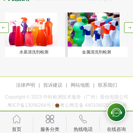
测
脱硫脱硝活性炭检
煤质活性炭检测
测
电厂水处理活性炭
木质活性炭检测
检测
木质净水用活性炭
水基清洗剂检测
金属清洗剂检测
检测
农药肥料
肥料检测
微生物肥料检测
法律声明
|
投诉建议
|
网站地图
|
联系我们
化肥检测
微生物菌剂检测
Copyright © 2023
中科检测
技术服务（广州）股份有限公司
.
粤ICP备13056264号
|
粤公网安备 44010602011168号
有机肥检测
钾肥检测
磷酸肥料检测
首页
服务分类
热线电话
在线咨询