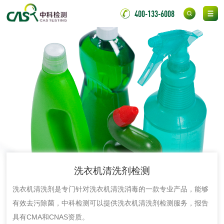
氟硅密封胶检测
400-133-6008
金属
金属材料质量检测
金属硬度测试
金属材料检测
喷嘴检测
保险柜检测
气弹簧检测
伸缩警棍检测
非金属材料
洗衣机清洗剂检测
脱硫石膏检测
镀膜抗菌玻璃检测
洗衣机清洗剂是专门针对洗衣机清洗消毒的一款专业产品，能够
有效去污除菌，中科检测可以提供洗衣机清洗剂检测服务，报告
光触媒检测
具有CMA和CNAS资质。