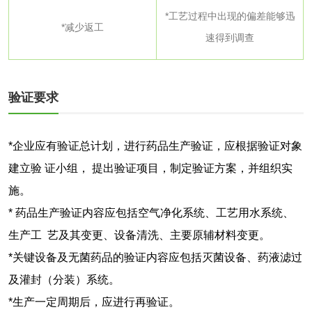
*工艺过程中出现的偏差能够迅
*减少返工
速得到调查
活性炭
活性炭检测
煤质颗粒活性炭检
验证要求
测
脱硫脱硝活性炭检
煤质活性炭检测
测
*企业应有验证总计划，进行药品生产验证，应根据验证对象
电厂水处理活性炭
木质活性炭检测
建立验 证小组， 提出验证项目，制定验证方案，并组织实
检测
施。
木质净水用活性炭
* 药品生产验证内容应包括空气净化系统、工艺用水系统、
检测
生产工 艺及其变更、设备清洗、主要原辅材料变更。
农药肥料
*关键设备及无菌药品的验证内容应包括灭菌设备、药液滤过
肥料检测
微生物肥料检测
及灌封（分装）系统。
*生产一定周期后，应进行再验证。