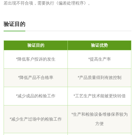
若出现不符合项，需要执行《偏差处理程序》。
清洗剂检测
日化产品毒理检测
验证目的
洗手液检测
验证目的
验证优势
*降低客户投诉的发生
*提高生产率
水处理剂
*降低产品不合格率
*产品质量得到有效控制
水处理药剂检测
聚丙烯酰胺检测
*减少成品的检验工作
*工艺生产技术能被更快转借
工业乳状氢氧化钙
铝酸钙检测
检测
*生产和检验设备维修保养较为
三氯异氰尿酸检测
磷酸二氢铵检测
*减少生产过场中的检验工作
方便
碳酸钙检测