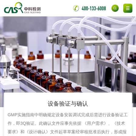
400-133-6008
脱硫石膏检测
镀膜抗菌玻璃检测
光触媒检测
消毒产品
成分分析配方研发
驱蚊检测
防霉检测
霉菌污染分析
设备验证与确认
GMP实施指南中明确规定设备安装调试完成后需进行设备验证工
消毒产品备案
防螨除螨检测
作，即3Q验证。此确认文件应事先依据 《用户需求》、《技术
要求》和《设计确认》文件起草草案经审核批准后执行，形成报
微生物检测