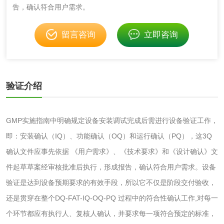
告，确认符合用户需求。
化妆品
留言咨询
立即咨询
化妆品毒理试验
化妆品毒理测试
化妆品眼刺激试验
化妆品皮肤刺激试
验证介绍
验
化妆品急性经口毒
化妆品皮肤变态反
GMP实施指南中明确规定设备安装调试完成后需进行设备验证工作，
性试验
应试验
即：安装确认（IQ）、功能确认（OQ）和运行确认（PQ），这3Q
皮肤光变态反应试
确认文件应事先依据 《用户需求》、《技术要求》和《设计确认》文
验
件起草草案经审核批准后执行，形成报告，确认符合用户需求。设备
日化产品
验证是达到设备预期要求的有效手段，所以它不仅是阶段交付验收，
洗衣液检测
洗涤剂检测
还是贯穿在整个DQ-FAT-IQ-OQ-PQ 过程中的符合性确认工作,对每一
个环节都应有执行人、复核人确认，并要求每一项符合预定的标准，
花露水检测
蚊香液检测