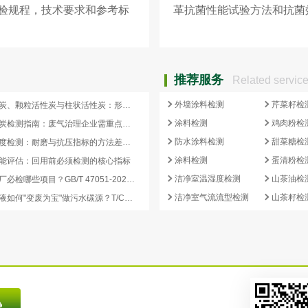
验规程，技术要求和参考标
革抗菌性能试验方法和抗菌
么？
测，检测标准和试验标准是
推荐服务
Related servic
外墙涂料检测
芹菜籽检
蜂窝活性炭、颗粒活性炭与柱状活性炭：形态差异与检测重点对照
涂料检测
鸡肉粉检
蜂窝活性炭检测指南：废气治理企业需重点关注的5项核心指标
防水涂料检测
甜菜糖检
活性炭强度检测：耐磨与抗压指标的方法差异及验收意义
涂料检测
蛋清粉检
能评估：回用前必须检测的核心指标
洁净室温湿度检测
山茶油检
再生炭出厂必检哪些项目？GB/T 47051-2026 再生活性炭检测清单这样列
洁净室气流流型检测
山茶籽检
副产浓缩液如何"变废为宝"做污水碳源？T/CCEIA 0006-2026 核心解读