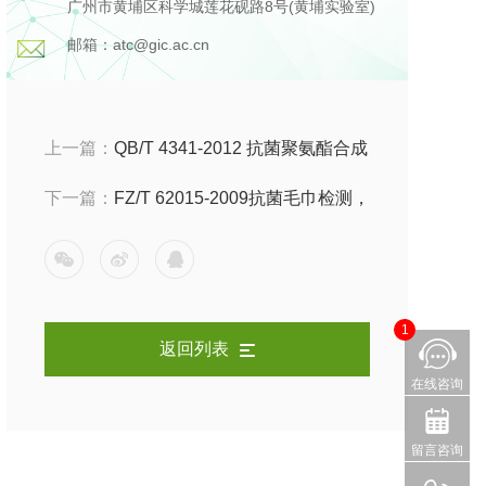
广州市黄埔区科学城莲花砚路8号(黄埔实验室)
邮箱：atc@gic.ac.cn
上一篇：
QB/T 4341-2012 抗菌聚氨酯合成
革抗菌性能试验方法和抗菌效果检测，检
下一篇：
FZ/T 62015-2009抗菌毛巾检测，
测标准和试验标准是什么？
试验方法和参考标准有哪些？
1
返回列表
在线咨询
留言咨询