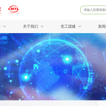
案
关于我们
党工团建
新闻
产品质量鉴定
病
解决方案
三废监测
电磁辐射检
固废危废鉴定
防
STRY SOLUTIONS
二噁英检测
土壤检测
土壤场地调查
成
球各产业提供一站式
生态环境检测
有
技术解决方案。
消毒检测备案
运
空气净化检测
涉
评价
矿山资源调查
危险废物鉴
公共卫生检测
放
环境风险评估
农用地土壤