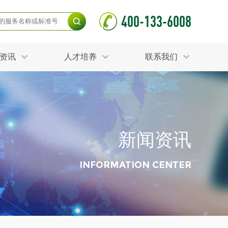
400-133-6008
资讯
人才培养
联系我们
毒杀灭试验
食品接触材料检测
光伏检测
测
声环境与振动检测
护产品检测
可靠性测试
新闻资讯
更多
分分析化验
食品安全检测
毒有害检测
洁净度检测
INFORMATION CENTER
动场地检测
化妆品检测
水产品检测
水资源检测
别
危废鉴定
射卫生检测
毒理检测
调查
更多