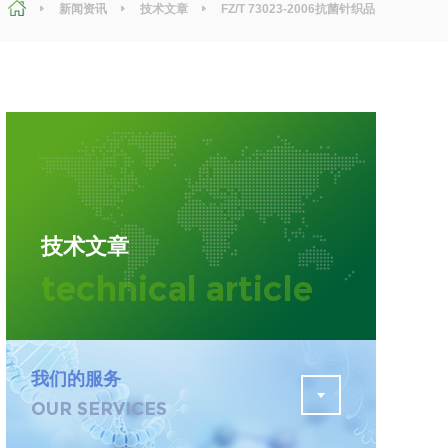
新闻资讯
技术文章
FZ/T 73023-2006抗菌针织品
检测，评价标准和参考标准是什么？
污水检测
证
排污许可证办理
查
更多
在线咨询
技术文章
轨道交通变形监测
technical article
遥感
更多
我们的服务
OUR SERVICES
程
固废处理工程