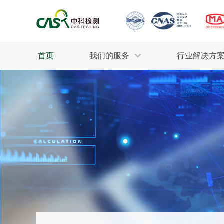
首页
我们的服务
行业解决方
生态环保
检测服务
工业材料
行业
污水检测
美妆消毒
INDU
废气检测
石油化工
为全
轻工产品
评估调查
整体
制药医疗
电子电气
耕地质量
建筑材料
场地调查