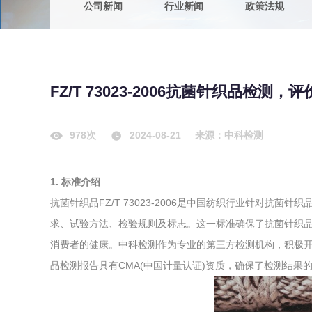
公司新闻
行业新闻
政策法规
农副产品
咨询服务
质量鉴定
卫生评价
绿色工厂
FZ/T 73023-2006抗菌针织品检
专项服务
清洁生产
新能源
978次
2024-08-21
来源：中科检测
测绘测量
综合检测
1. 标准介绍
地理信息
抗菌针织品FZ/T 73023-2006是中国纺织行业针对抗
海洋测绘
求、试验方法、检验规则及标志。这一标准确保了抗菌针织
消费者的健康。中科检测作为专业的第三方检测机构，积极开展抗菌
环保工程
品检测报告具有CMA(中国计量认证)资质，确保了检测结果
VOCs废