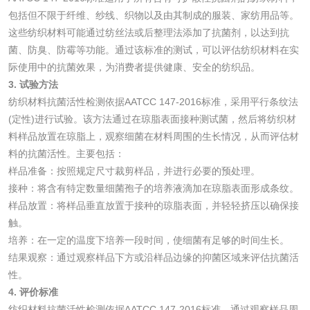
化妆品毒理试验
化妆品毒理测试
包括但不限于纤维、纱线、织物以及由其制成的服装、家纺用品等。
这些纺织材料可能通过纺丝法或后整理法添加了抗菌剂，以达到抗
化妆品眼刺激试验
化妆品皮肤刺激试
菌、防臭、防霉等功能。通过该标准的测试，可以评估纺织材料在实
际使用中的抗菌效果，为消费者提供健康、安全的纺织品。
验
化妆品急性经口毒
化妆品皮肤变态反
3. 试验方法
纺织材料抗菌活性检测依据AATCC 147-2016标准，采用平行条纹法
性试验
应试验
皮肤光变态反应试
(定性)进行试验。该方法通过在琼脂表面接种测试菌，然后将纺织材
料样品放置在琼脂上，观察细菌在材料周围的生长情况，从而评估材
验
料的抗菌活性。主要包括：
日化产品
样品准备：按照规定尺寸裁剪样品，并进行必要的预处理。
接种：将含有特定数量细菌孢子的培养液滴加在琼脂表面形成条纹。
洗衣液检测
洗涤剂检测
样品放置：将样品垂直放置于接种的琼脂表面，并轻轻挤压以确保接
触。
花露水检测
蚊香液检测
培养：在一定的温度下培养一段时间，使细菌有足够的时间生长。
结果观察：通过观察样品下方或沿样品边缘的抑菌区域来评估抗菌活
清洗剂检测
日化产品毒理检测
性。
4. 评价标准
纺织材料抗菌活性检测依据AATCC 147-2016标准，通过观察样品周