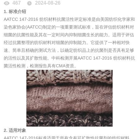
光触媒检测
467
2024-08-26
1. 标准介绍
AATCC 147-2016 纺织材料抗菌活性评定标准是由美国纺织化学家和
染色家协会(AATCC)制定的一项重要测试标准，旨在评估纺织材料对
消毒产品
细菌的抗菌性能及其在一定时间内抑制细菌生长的能力。适用于评估
经过抗菌整理的纺织材料对细菌的抑制能力。它提供了一种相对快
速、简单且精确的测试方法，以确定纺织品上的抗菌剂是否具有足够
成分分析配方研发
驱蚊检测
的活性以及其扩散性能。中科检测开展AATCC 147-2016 纺织材料抗
菌活性检测，检测报告具有CMA资质。
防霉检测
霉菌污染分析
消毒产品备案
防螨除螨检测
微生物检测
化妆品
2. 适用对象
AATCC 147-2016标准适用于所有含有可扩散性抗菌剂的纺织材料，