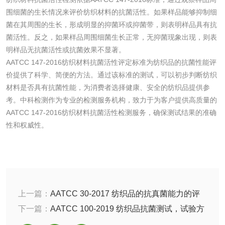
洗手液检测
围细菌的生长情况来评价纺织材料的抗菌活性。如果样品能够抑制细
菌在其周围的生长，形成明显的抑菌环或抑菌带，则表明样品具有抗
菌活性。反之，如果样品周围细菌生长正常，无抑菌现象出现，则表
明样品无抗菌活性或抗菌效果不显著。
水处理剂
AATCC 147-2016纺织材料抗菌活性评定标准为纺织品的抗菌性能评
价提供了科学、简便的方法。通过该标准的测试，可以初步判断纺织
水处理药剂检测
聚丙烯酰胺检测
材料是否具有抗菌性能，为消费者选择健康、安全的纺织品提供参
考。中科检测作为专业的检测服务机构，致力于为客户提供高质量的
AATCC 147-2016纺织材料抗菌活性检测服务，确保测试结果的准确
工业乳状氢氧化钙
铝酸钙检测
性和权威性。
检测
三氯异氰尿酸检测
磷酸二氢铵检测
碳酸钙检测
上一篇：
AATCC 30-2017 纺织品的抗真菌能力的评
活性炭
估：纺织品的抵抗霉变和腐烂的能力检测，检测标准
下一篇：
AATCC 100-2019 纺织品抗菌测试，试验方
和试验方法是什么？
法和检测标准是什么?