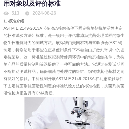
用对象以及评价标准
消毒产品备案
防螨除螨检测
513
2024-08-26
微生物检测
1. 标准介绍
ASTM E 2149-2013A《在动态接触条件下固定抗菌剂抗菌活性测定
的标准试验方法》标准，是一项用于评估非滤沥抗菌处理试样的微生
化妆品
物生长抵抗能力的测试方法。该标准由美国材料与试验协会(ASTM)
制定，特别适用于那些在正常使用条件下不会自由扩散到环境中的固
化妆品毒理试验
化妆品毒理测试
定抗菌剂。这一标准通过模拟实际使用环境中的动态接触条件，为抗
菌产品的质量控制和筛选提供了一种可靠的方法。它通过在测试期间
化妆品眼刺激试验
化妆品皮肤刺激试
不断摇动测试样品，确保细菌与处理过的纤维、织物或其他基材之间
有良好的接触。中科检测开展ASTM E 2149-2013A 在动态接触条件
验
下固定抗菌剂抗菌活性测定的标准试验方法的标准检测，抗菌剂抗菌
化妆品急性经口毒
化妆品皮肤变态反
活性检测报告具有CMA资质。
性试验
应试验
皮肤光变态反应试
验
日化产品