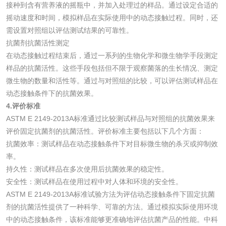
检测
接种到含有营养液的摇瓶中，并加入处理过的样品。通过设定合适的
三氯异氰尿酸检测
磷酸二氢铵检测
摇动速度和时间，模拟样品在实际使用中的动态接触过程。同时，还
需设置对照组以评估测试结果的可靠性。
碳酸钙检测
抗菌剂抗菌活性测定
在动态接触过程结束后，通过一系列的生物化学和微生物学手段测定
样品的抗菌活性。这些手段包括但不限于观察菌落的生长情况、测定
活性炭
微生物的数量和活性等。通过与对照组的比较，可以评估测试样品在
动态接触条件下的抗菌效果。
活性炭检测
煤质颗粒活性炭检
4.评价标准
测
ASTM E 2149-2013A标准通过比较测试样品与对照组的抗菌效果来
脱硫脱硝活性炭检
煤质活性炭检测
评价固定抗菌剂的抗菌活性。评价标准主要包括以下几个方面：
抗菌效率：测试样品在动态接触条件下对目标微生物的杀灭或抑制效
测
电厂水处理活性炭
木质活性炭检测
率。
持久性：测试样品在多次使用后抗菌效果的稳定性。
检测
木质净水用活性炭
安全性：测试样品在使用过程中对人体和环境的安全性。
ASTM E 2149-2013A标准试验方法为评估动态接触条件下固定抗菌
检测
剂的抗菌活性提供了一种科学、可靠的方法。通过模拟实际使用环境
农药肥料
中的动态接触条件，该标准能够更准确地评估抗菌产品的性能。中科