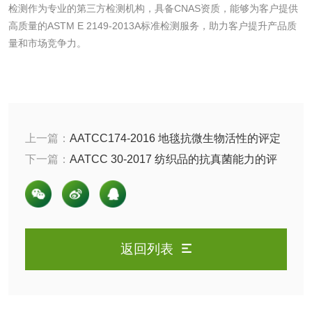
检测作为专业的第三方检测机构，具备CNAS资质，能够为客户提供
肥料检测
微生物肥料检测
高质量的ASTM E 2149-2013A标准检测服务，助力客户提升产品质
量和市场竞争力。
化肥检测
微生物菌剂检测
有机肥检测
钾肥检测
磷酸肥料检测
上一篇：
AATCC174-2016 地毯抗微生物活性的评定
以及评价标准和试验类型
下一篇：
AATCC 30-2017 纺织品的抗真菌能力的评
估：纺织品的抵抗霉变和腐烂的能力检测，检测标准
化工试剂
和试验方法是什么？
乳酸钠检测
消泡剂检测
返回列表
化工助剂检测
涂料助剂检测
化工原料检测
化学品检测