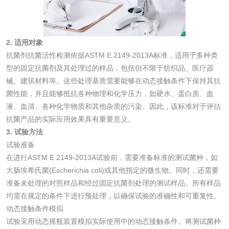
洗衣液检测
洗涤剂检测
花露水检测
蚊香液检测
2. 适用对象
抗菌剂抗菌活性检测依据ASTM E 2149-2013A标准，适用于多种类
型的固定抗菌剂及其处理过的样品，包括但不限于纺织品、医疗器
清洗剂检测
日化产品毒理检测
械、建筑材料等。这些处理基质需要能够在动态接触条件下保持其抗
菌性能，并且能够抵抗各种物理和化学压力，如硬水、蛋白质、血
洗手液检测
液、血清、各种化学物质和其他杂质的污染。因此，该标准对于评估
抗菌产品的实际应用效果具有重要意义。
3. 试验方法
试验准备
水处理剂
在进行ASTM E 2149-2013A试验前，需要准备标准的测试菌种，如
大肠埃希氏菌(Escherichia coli)或其他指定的微生物。同时，还需要
水处理药剂检测
聚丙烯酰胺检测
准备未处理的对照样品和经过固定抗菌剂处理的测试样品。所有样品
均需在规定的条件下进行预处理，以确保试验的准确性和可重复性。
动态接触条件模拟
工业乳状氢氧化钙
铝酸钙检测
试验采用动态摇瓶装置模拟实际使用中的动态接触条件。将测试菌种