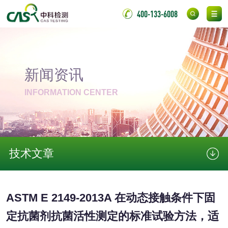
伸缩警棍检测
400-133-6008
非金属材料
脱硫石膏检测
镀膜抗菌玻璃检测
新闻资讯
INFORMATION CENTER
光触媒检测
技术文章
消毒产品
成分分析配方研发
驱蚊检测
ASTM E 2149-2013A 在动态接触条件下固
防霉检测
霉菌污染分析
定抗菌剂抗菌活性测定的标准试验方法，适