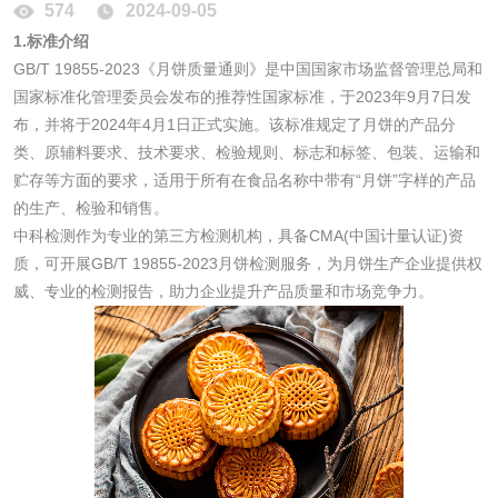
574
2024-09-05
1.标准介绍
脱硫石膏检测
镀膜抗菌玻璃检测
GB/T 19855-2023《月饼质量通则》是中国国家市场监督管理总局和
国家标准化管理委员会发布的推荐性国家标准，于2023年9月7日发
光触媒检测
布，并将于2024年4月1日正式实施。该标准规定了月饼的产品分
类、原辅料要求、技术要求、检验规则、标志和标签、包装、运输和
贮存等方面的要求，适用于所有在食品名称中带有“月饼”字样的产品
的生产、检验和销售。
消毒产品
中科检测作为专业的第三方检测机构，具备CMA(中国计量认证)资
质，可开展GB/T 19855-2023月饼检测服务，为月饼生产企业提供权
威、专业的检测报告，助力企业提升产品质量和市场竞争力。
成分分析配方研发
驱蚊检测
防霉检测
霉菌污染分析
消毒产品备案
防螨除螨检测
微生物检测