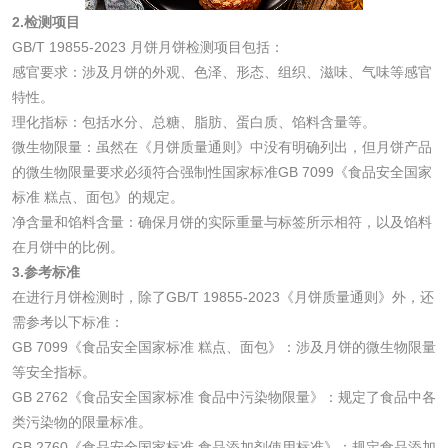
2.检测项目
GB/T 19855-2023 月饼月饼检测项目包括：
化妆品
感官要求：涉及月饼的外观、色泽、形态、组织、滋味、气味等感官
特性。
化妆品毒理试验
化妆品毒理测试
理化指标：包括水分、总糖、脂肪、蛋白质、馅料含量等。
微生物限量：虽然在《月饼质量通则》中没有明确列出，但月饼产品
化妆品眼刺激试验
化妆品皮肤刺激试
的微生物限量要求必须符合强制性国家标准GB 7099《食品安全国家
标准 糕点、面包》的规定。
验
化妆品急性经口毒
化妆品皮肤变态反
净含量和馅料含量：确保月饼的实际重量与标签所示相符，以及馅料
在月饼中的比例。
性试验
应试验
皮肤光变态反应试
3.参考标准
在进行月饼检测时，除了GB/T 19855-2023《月饼质量通则》外，还
验
需参考以下标准：
日化产品
GB 7099《食品安全国家标准 糕点、面包》：涉及月饼的微生物限量
等安全指标。
洗衣液检测
洗涤剂检测
GB 2762《食品安全国家标准 食品中污染物限量》：规定了食品中各
类污染物的限量标准。
花露水检测
蚊香液检测
GB 2760《食品安全国家标准 食品添加剂使用标准》：规定食品添加