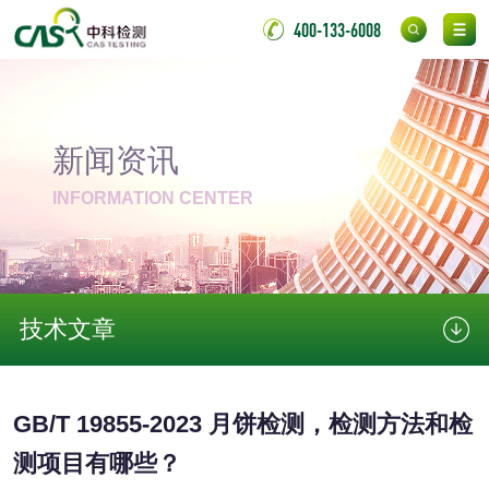
测
400-133-6008
无底纸冷裱膜压敏
BOPP压敏胶粘带检
胶粘带检测
测
室温固化（硫化）
氟硅密封胶检测
新闻资讯
金属
INFORMATION CENTER
金属材料质量检测
金属硬度测试
金属材料检测
喷嘴检测
技术文章
保险柜检测
气弹簧检测
伸缩警棍检测
GB/T 19855-2023 月饼检测，检测方法和检
测项目有哪些？
非金属材料