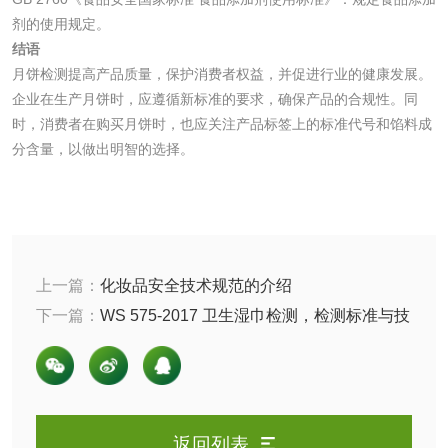
剂的使用规定。
清洗剂检测
日化产品毒理检测
结语
月饼检测提高产品质量，保护消费者权益，并促进行业的健康发展。
企业在生产月饼时，应遵循新标准的要求，确保产品的合规性。同
洗手液检测
时，消费者在购买月饼时，也应关注产品标签上的标准代号和馅料成
分含量，以做出明智的选择。
水处理剂
水处理药剂检测
聚丙烯酰胺检测
上一篇：
化妆品安全技术规范的介绍
下一篇：
WS 575-2017 卫生湿巾检测，检测标准与技
工业乳状氢氧化钙
铝酸钙检测
术要求有哪些
检测
三氯异氰尿酸检测
磷酸二氢铵检测
碳酸钙检测
返回列表