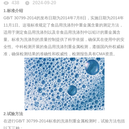
438
2024-09-20
1.标准介绍
GB/T 30799-2014的发布日期为2014年7月8日，实施日期为2014年
消毒产品
11月1日。这项标准规定了食品用洗涤剂中重金属含量的测定方法，
适用于测定食品用洗涤剂以及非食品用洗涤剂中以铅计的重金属含
量。标准为洗涤剂的质量控制提供了科学依据，确保其在使用中的安
成分分析配方研发
驱蚊检测
全性。中科检测开展的食品用洗涤剂重金属检测，遵循国内外权威标
准，确保检测结果的准确性和权威性，检测报告具有CMA资质。
防霉检测
霉菌污染分析
消毒产品备案
防螨除螨检测
微生物检测
化妆品
2.试验方法
在进行GB/T 30799-2014标准的洗涤剂重金属检测时，试验方法包括
化妆品毒理试验
化妆品毒理测试
以下三种：