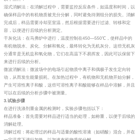
湿式消解法：在消解过程中，需要监控反应条件，如温度和时间，以
化妆品眼刺激试验
化妆品皮肤刺激试
确保样品中的有机物质被充分分解，同时避免待测组分的损失。消解
完成后，样品需要冷却至室温，然后根据需要进行过滤、转移和定
验
化妆品急性经口毒
化妆品皮肤变态反
容，以便进行后续的分析测定。
干灰化法：在马弗炉中进行，温度控制在450—550℃，使样品中的
性试验
应试验
皮肤光变态反应试
有机物脱水、炭化、分解和氧化，最终转化为无机灰分。这些无机灰
分通常是无机盐和氧化物，它们在高温下不易挥发，因此可以保留下
验
来进行后续的分析。
日化产品
微波消解法：微波场中的电场引起物质中离子和偶极子发生定向转
动，从而发生能量损耗。在加热过程中，有机物和无机物开始分解，
洗衣液检测
洗涤剂检测
产生可溶性离子和酸，这些可溶性离子和酸能够在样品中溶解，并且
可以在后续的分析步骤中被测量。
花露水检测
蚊香液检测
3.试验步骤
在进行洗涤剂重金属的检测时，实验步骤包括以下：
清洗剂检测
日化产品毒理检测
样品准备：首先需要对样品进行适当的处理，如称重，以便于后续的
消解处理。
消解过程：将处理过的样品与适量的酸性溶液（如硝酸）混合，并在
洗手液检测
一定温度下进行加热，以加速有机物质的分解。