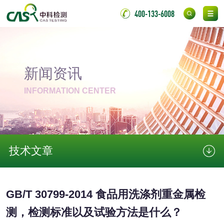
氟硅密封胶检测
400-133-6008
金属
金属材料质量检测
金属硬度测试
新闻资讯
金属材料检测
喷嘴检测
INFORMATION CENTER
保险柜检测
气弹簧检测
伸缩警棍检测
技术文章
非金属材料
脱硫石膏检测
镀膜抗菌玻璃检测
GB/T 30799-2014 食品用洗涤剂重金属检
测，检测标准以及试验方法是什么？
光触媒检测