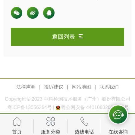
测
定，检测标准以及试验方法
脱硫脱硝活性炭检
煤质活性炭检测
测
电厂水处理活性炭
木质活性炭检测
返回列表
检测
木质净水用活性炭
检测
农药肥料
肥料检测
微生物肥料检测
法律声明
|
投诉建议
|
网站地图
|
联系我们
化肥检测
微生物菌剂检测
Copyright © 2023
中科检测
技术服务（广州）股份有限公司
.
粤ICP备13056264号
|
粤公网安备 44010602011168号
有机肥检测
钾肥检测
磷酸肥料检测
首页
服务分类
热线电话
在线咨询