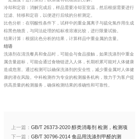
冷却和定容：消解完成后，样品需要冷却至室温，然后根据需要进行
过滤、转移和定容，以便进行后续的分析测定。
比色分析：在弱酸性条件下，试样中的重金属离子与硫化氢作用生成
水处理剂
棕黑色物质，与同法处理的铅标准溶液比较，进行限量试验。
结果计算：根据比色分析的结果，计算样品中重金属的含量。
水处理药剂检测
聚丙烯酰胺检测
结语
洗涤剂在清洗餐具和食品时，可能会与食品接触，如果洗涤剂中重金
属含量超标，可能会通过食物链进入人体，长期积累可能对人体健康
工业乳状氢氧化钙
铝酸钙检测
造成危害。通过检测可以确保洗涤剂的安全性，减少重金属对人体健
检测
康的潜在风险。中科检测作为专业的检测服务机构，致力于为客户提
三氯异氰尿酸检测
磷酸二氢铵检测
供高质量的检测服务，确保检测结果的准确性和可靠性。
碳酸钙检测
活性炭
上一篇：
GB/T 26373-2020 醇类消毒剂 检测，检测项
活性炭检测
煤质颗粒活性炭检
目以及参考标准介绍
下一篇：
GB/T 30796-2014 食品用洗涤剂甲醛的测