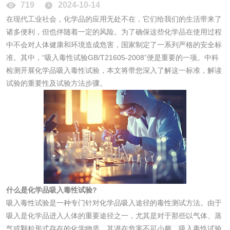
719
2024-10-14
在现代工业社会，化学品的应用无处不在，它们给我们的生活带来了
花露水检测
蚊香液检测
诸多便利，但也伴随着一定的风险。为了确保这些化学品在使用过程
中不会对人体健康和环境造成危害，国家制定了一系列严格的安全标
清洗剂检测
日化产品毒理检测
准。其中，“吸入毒性试验GB/T21605-2008”便是重要的一项。中科
检测开展化学品吸入毒性试验，本文将带您深入了解这一标准，解读
洗手液检测
试验的重要性及试验方法步骤。
水处理剂
水处理药剂检测
聚丙烯酰胺检测
什么是化学品吸入毒性试验?
工业乳状氢氧化钙
铝酸钙检测
吸入毒性试验是一种专门针对化学品吸入途径的毒性测试方法。由于
检测
吸入是化学品进入人体的重要途径之一，尤其是对于那些以气体、蒸
三氯异氰尿酸检测
磷酸二氢铵检测
气或颗粒形式存在的化学物质，其潜在危害不可小觑。吸入毒性试验