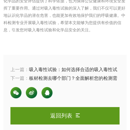
化学品的安全评估提供了科学依据，也为保障公众健康和环境安全发
挥了重要作用。通过对吸入毒性试验的深入了解，我们不仅可以更好
地认识化学品的潜在危害，也能更加有效地保护我们的呼吸健康。中
防冻液检测
润滑油运动粘度检
科检测专业开展吸入毒性试验，希望本文能够为您提供有价值的信
测
息，引发您对吸入毒性试验和化学品安全的关注。
齿轮油检测
食品接触
上一篇：
吸入毒性试验：如何选择合适的吸入毒性试
验机构
下一篇：
板材检测去哪个部门？全面解析您的检测需
食品接触材料检测
奶嘴检测
求
食品包装材料检测
餐具检测
食品包装用阻隔塑
食品包装用纸铝塑
返回列表
料袋检测
复合膜、袋检测
食品蒸煮复合膜、