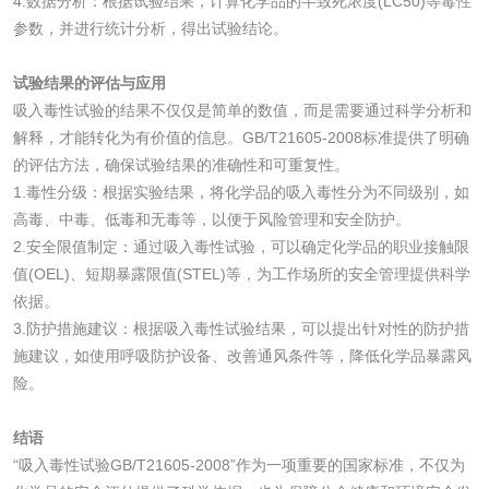
4.数据分析：根据试验结果，计算化学品的半致死浓度(LC50)等毒性
参数，并进行统计分析，得出试验结论。
颜料油墨
试验结果的评估与应用
吸入毒性试验的结果不仅仅是简单的数值，而是需要通过科学分析和
油墨检测
凹版油墨和柔印油
解释，才能转化为有价值的信息。GB/T21605-2008标准提供了明确
墨检测
的评估方法，确保试验结果的准确性和可重复性。
陶瓷颜料检测
油墨成分分析
1.毒性分级：根据实验结果，将化学品的吸入毒性分为不同级别，如
高毒、中毒、低毒和无毒等，以便于风险管理和安全防护。
玻璃画颜料检测
儿童水粉画颜料检
2.安全限值制定：通过吸入毒性试验，可以确定化学品的职业接触限
值(OEL)、短期暴露限值(STEL)等，为工作场所的安全管理提供科学
测
水性印刷油墨检测
依据。
3.防护措施建议：根据吸入毒性试验结果，可以提出针对性的防护措
施建议，如使用呼吸防护设备、改善通风条件等，降低化学品暴露风
油品
险。
油品检测
润滑油检测
结语
“吸入毒性试验GB/T21605-2008”作为一项重要的国家标准，不仅为
生物柴油检测
生物质燃料检测