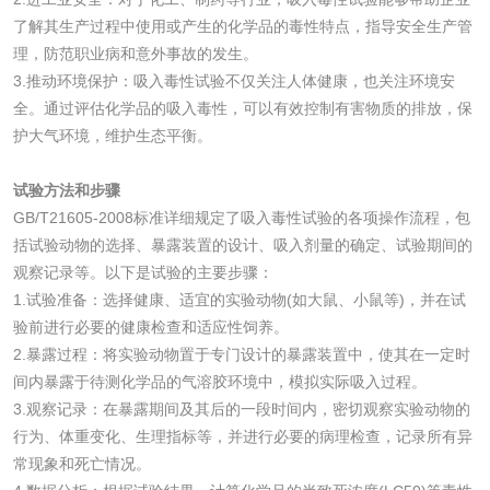
了解其生产过程中使用或产生的化学品的毒性特点，指导安全生产管
化肥检测
微生物菌剂检测
理，防范职业病和意外事故的发生。
3.推动环境保护：吸入毒性试验不仅关注人体健康，也关注环境安
有机肥检测
钾肥检测
全。通过评估化学品的吸入毒性，可以有效控制有害物质的排放，保
护大气环境，维护生态平衡。
磷酸肥料检测
试验方法和步骤
GB/T21605-2008标准详细规定了吸入毒性试验的各项操作流程，包
化工试剂
括试验动物的选择、暴露装置的设计、吸入剂量的确定、试验期间的
观察记录等。以下是试验的主要步骤：
乳酸钠检测
消泡剂检测
1.试验准备：选择健康、适宜的实验动物(如大鼠、小鼠等)，并在试
验前进行必要的健康检查和适应性饲养。
2.暴露过程：将实验动物置于专门设计的暴露装置中，使其在一定时
化工助剂检测
涂料助剂检测
间内暴露于待测化学品的气溶胶环境中，模拟实际吸入过程。
3.观察记录：在暴露期间及其后的一段时间内，密切观察实验动物的
化工原料检测
化学品检测
行为、体重变化、生理指标等，并进行必要的病理检查，记录所有异
常现象和死亡情况。
工业用氯化铵检测