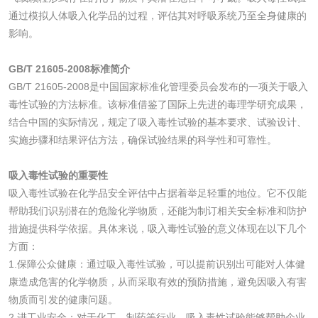
通过模拟人体吸入化学品的过程，评估其对呼吸系统乃至全身健康的
碳酸钙检测
影响。
GB/T 21605-2008标准简介
活性炭
GB/T 21605-2008是中国国家标准化管理委员会发布的一项关于吸入
毒性试验的方法标准。该标准借鉴了国际上先进的毒理学研究成果，
活性炭检测
煤质颗粒活性炭检
结合中国的实际情况，规定了吸入毒性试验的基本要求、试验设计、
测
实施步骤和结果评估方法，确保试验结果的科学性和可靠性。
脱硫脱硝活性炭检
煤质活性炭检测
吸入毒性试验的重要性
测
电厂水处理活性炭
木质活性炭检测
吸入毒性试验在化学品安全评估中占据着举足轻重的地位。它不仅能
帮助我们识别潜在的危险化学物质，还能为制订相关安全标准和防护
检测
木质净水用活性炭
措施提供科学依据。具体来说，吸入毒性试验的意义体现在以下几个
方面：
检测
1.保障公众健康：通过吸入毒性试验，可以提前识别出可能对人体健
农药肥料
康造成危害的化学物质，从而采取有效的预防措施，避免因吸入有害
物质而引发的健康问题。
肥料检测
微生物肥料检测
2.进工业安全：对于化工、制药等行业，吸入毒性试验能够帮助企业