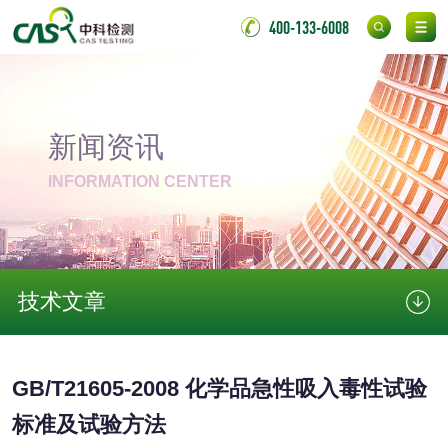
400-133-6008
微生物检测
化妆品
新闻资讯
化妆品毒理试验
化妆品毒理测试
INFORMATION CENTER
化妆品眼刺激试验
化妆品皮肤刺激试
验
化妆品急性经口毒
化妆品皮肤变态反
技术文章
性试验
应试验
皮肤光变态反应试
验
日化产品
GB/T21605-2008 化学品急性吸入毒性试验
标准及试验方法
洗衣液检测
洗涤剂检测