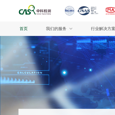
首页
我们的服务
行业解决方
生态环保
检测服务
工业材料
行业
污水检测
美妆消毒
INDU
废气检测
石油化工
为全
轻工产品
评估调查
整体
制药医疗
电子电气
耕地质量
建筑材料
场地调查