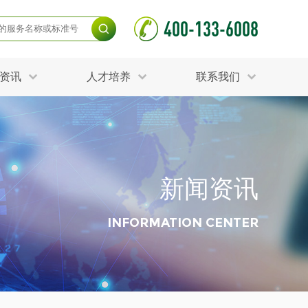
400-133-6008
资讯
人才培养
联系我们
毒杀灭试验
食品接触材料检测
光伏检测
测
声环境与振动检测
护产品检测
可靠性测试
新闻资讯
更多
分分析化验
食品安全检测
毒有害检测
洁净度检测
INFORMATION CENTER
动场地检测
化妆品检测
水产品检测
水资源检测
别
危废鉴定
射卫生检测
毒理检测
调查
更多