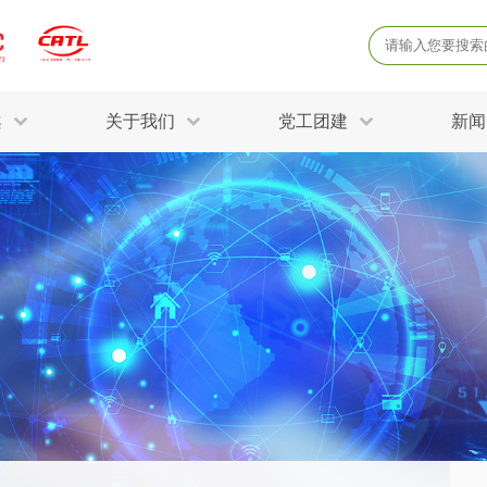
案
关于我们
党工团建
新闻
产品质量鉴定
病
解决方案
三废监测
电磁辐射检
固废危废鉴定
防
STRY SOLUTIONS
二噁英检测
土壤检测
土壤场地调查
成
球各产业提供一站式
生态环境检测
有
技术解决方案。
消毒检测备案
运
空气净化检测
涉
评价
矿山资源调查
危险废物鉴
公共卫生检测
放
环境风险评估
农用地土壤