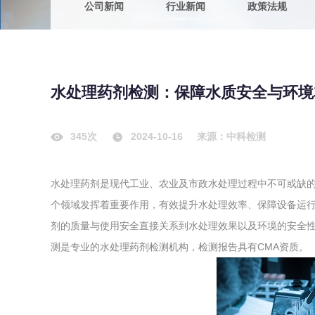
公司新闻
行业新闻
政策法规
农副产品
咨询服务
质量鉴定
卫生评价
绿色工厂
水处理药剂检测：保障水质安全与环境
专项服务
清洁生产
新能源
345次
2024-10-16
来源：中科检测
测绘测量
综合检测
水处理药剂是现代工业、农业及市政水处理过程中不可或缺
地理信息
个领域发挥着重要作用，有效提升水处理效率、保障设备运
海洋测绘
剂的质量与使用安全直接关系到水处理效果以及环境的安全
测是专业的水处理药剂检测机构，检测报告具有CMA资质。
环保工程
VOCs废