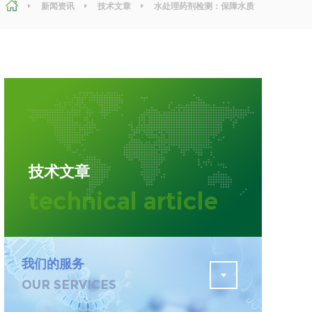
新闻资讯
技术文章
水处理药剂检测：保障水质
安全与环境友好的关键
污水检测
证
排污许可证办理
查
更多
在线咨询
技术文章
轨道交通变形监测
technical article
遥感
更多
我们的服务
OUR SERVICES
程
固废处理工程