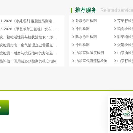
推荐服务
Related servic
外墙涂料检测
芹菜籽检
HG/T 4331-2026《水处理剂 混凝性能测定方法》发布，2026 年 12 月 1 日起实施
涂料检测
鸡肉粉检
HG/T 3925-2026《甲基苯并三氮唑》发布，2026 年 12 月 1 日起实施
防水涂料检测
甜菜糖检
蜂窝活性炭、颗粒活性炭与柱状活性炭：形态差异与检测重点对照
涂料检测
蛋清粉检
蜂窝活性炭检测指南：废气治理企业需重点关注的5项核心指标
洁净室温湿度检测
山茶油检
活性炭强度检测：耐磨与抗压指标的方法差异及验收意义
洁净室气流流型检测
山茶籽检
能评估：回用前必须检测的核心指标