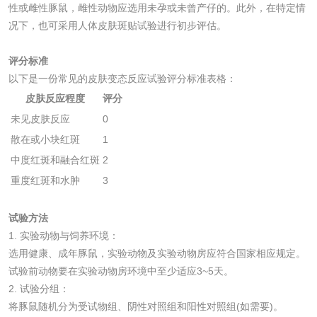
性或雌性豚鼠，雌性动物应选用未孕或未曾产仔的。此外，在特定情
况下，也可采用人体皮肤斑贴试验进行初步评估。
花露水检测
蚊香液检测
评分标准
清洗剂检测
日化产品毒理检测
以下是一份常见的皮肤变态反应试验评分标准表格：
皮肤反应程度
评分
洗手液检测
未见皮肤反应
0
散在或小块红斑
1
中度红斑和融合红斑
2
重度红斑和水肿
3
水处理剂
试验方法
水处理药剂检测
聚丙烯酰胺检测
1. 实验动物与饲养环境：
选用健康、成年豚鼠，实验动物及实验动物房应符合国家相应规定。
试验前动物要在实验动物房环境中至少适应3~5天。
工业乳状氢氧化钙
铝酸钙检测
2. 试验分组：
检测
将豚鼠随机分为受试物组、阴性对照组和阳性对照组(如需要)。
三氯异氰尿酸检测
磷酸二氢铵检测