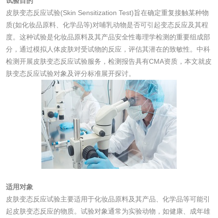
试验目的
皮肤变态反应试验(Skin Sensitization Test)旨在确定重复接触某种物
微生物检测
质(如化妆品原料、化学品等)对哺乳动物是否可引起变态反应及其程
度。这种试验是化妆品原料及其产品安全性毒理学检测的重要组成部
分，通过模拟人体皮肤对受试物的反应，评估其潜在的致敏性。中科
化妆品
检测开展皮肤变态反应试验服务，检测报告具有CMA资质，本文就皮
肤变态反应试验对象及评分标准展开探讨。
化妆品毒理试验
化妆品毒理测试
化妆品眼刺激试验
化妆品皮肤刺激试
验
化妆品急性经口毒
化妆品皮肤变态反
性试验
应试验
皮肤光变态反应试
验
适用对象
日化产品
皮肤变态反应试验主要适用于化妆品原料及其产品、化学品等可能引
起皮肤变态反应的物质。试验对象通常为实验动物，如健康、成年雄
洗衣液检测
洗涤剂检测