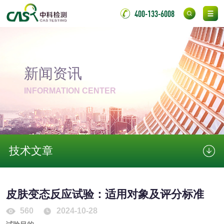
400-133-6008
非金属材料
脱硫石膏检测
镀膜抗菌玻璃检测
新闻资讯
光触媒检测
INFORMATION CENTER
消毒产品
技术文章
成分分析配方研发
驱蚊检测
防霉检测
霉菌污染分析
皮肤变态反应试验：适用对象及评分标准
560
2024-10-28
消毒产品备案
防螨除螨检测