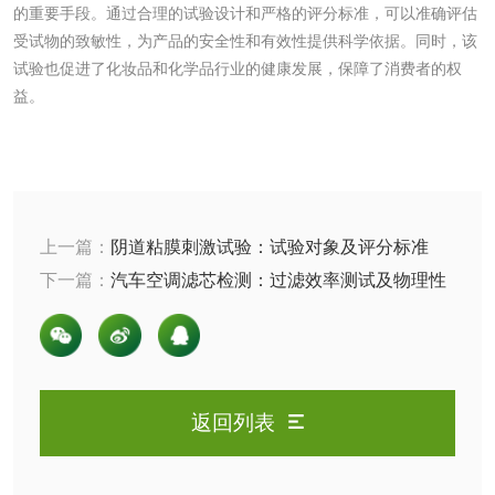
肥料检测
微生物肥料检测
的重要手段。通过合理的试验设计和严格的评分标准，可以准确评估
受试物的致敏性，为产品的安全性和有效性提供科学依据。同时，该
化肥检测
微生物菌剂检测
试验也促进了化妆品和化学品行业的健康发展，保障了消费者的权
益。
有机肥检测
钾肥检测
磷酸肥料检测
上一篇：
阴道粘膜刺激试验：试验对象及评分标准
化工试剂
下一篇：
汽车空调滤芯检测：过滤效率测试及物理性
能测试
乳酸钠检测
消泡剂检测
化工助剂检测
涂料助剂检测
返回列表
化工原料检测
化学品检测