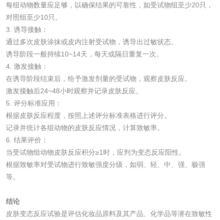
每组动物数量应足够，以确保结果的可靠性，如受试物组至少20只，
对照组至少10只。
碳酸钙检测
3. 诱导接触：
通过多次皮肤涂抹或皮内注射受试物，诱导出过敏状态。
诱导阶段一般持续10~14天，每天或隔日重复一次。
活性炭
4. 激发接触：
在诱导阶段结束后，给予激发剂量的受试物，观察皮肤反应。
活性炭检测
煤质颗粒活性炭检
激发接触后24~48小时观察并记录皮肤反应。
测
5. 评分标准应用：
脱硫脱硝活性炭检
煤质活性炭检测
根据皮肤反应程度，按照上述评分标准表格进行评分。
记录并统计各组动物的皮肤反应情况，计算致敏率。
测
电厂水处理活性炭
木质活性炭检测
6. 结果评价：
当受试物组动物皮肤反应积分≥1时，应判为变态反应阳性。
检测
木质净水用活性炭
根据致敏率对受试物进行致敏强度分级，如弱、轻、中、强、极强
等。
检测
农药肥料
结论
皮肤变态反应试验是评估化妆品原料及其产品、化学品等潜在致敏性