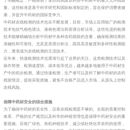
了明确规定，严格限制了某些高风险农药在中药材中的最大允许残留
墨检测
量。这些标准是基于科学研究和国际标准制定的，旨在保护消费者健
陶瓷颜料检测
油墨成分分析
康，并提升中药材的国际竞争力。
中药材农残检测的技术也在不断发展，目前，市场上应用较广的检测
玻璃画颜料检测
儿童水粉画颜料检
技术包括气相色谱法、液相色谱法和质谱分析法等。这些先进的检测
技术能够精确地分析中药材中各种农药残留的含量，确保检测结果的
测
水性印刷油墨检测
准确性和可靠性。尤其是质谱分析法，因其高灵敏度和多样性检测能
力，逐渐成为农残检测的主流技术。
近年来，快速检测技术也逐渐引起了业界的关注。这类检测技术以其
油品
操作简便、检测速度快、成本低等优点，越来越多地被用于中药材生
产中的初步检测。通过快速检测，生产者可以及时了解中药材的农药
油品检测
润滑油检测
残留情况，提前采取措施，避免不合格产品流入市场，从源头上控制
农残风险。
生物柴油检测
生物质燃料检测
保障中药材安全的综合措施
为了确保中药材的安全性，仅靠农残检测是不够的。全面的质量控制
防冻液检测
润滑油运动粘度检
体系、严格的生产规范以及科学的种植管理也是保障中药材安全的重
测
要措施。应推广绿色、有机种植技术，减少或杜绝化学农药的使用，
齿轮油检测