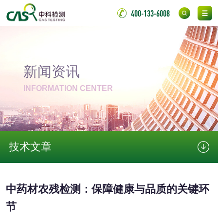
化妆品毒理试验
化妆品毒理测试
400-133-6008
化妆品眼刺激试验
化妆品皮肤刺激试
验
化妆品急性经口毒
化妆品皮肤变态反
新闻资讯
性试验
应试验
INFORMATION CENTER
皮肤光变态反应试
验
日化产品
技术文章
洗衣液检测
洗涤剂检测
花露水检测
蚊香液检测
中药材农残检测：保障健康与品质的关键环
清洗剂检测
日化产品毒理检测
节