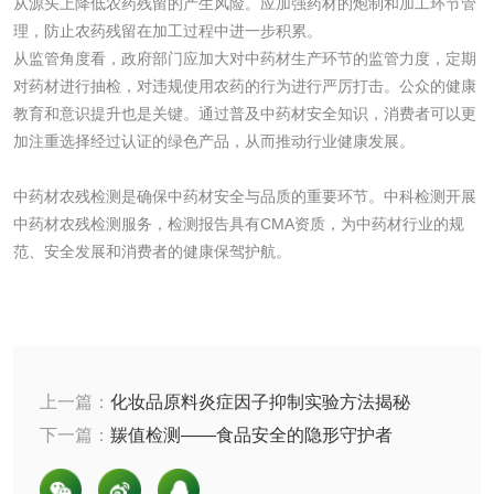
从源头上降低农药残留的产生风险。应加强药材的炮制和加工环节管
理，防止农药残留在加工过程中进一步积累。
从监管角度看，政府部门应加大对中药材生产环节的监管力度，定期
对药材进行抽检，对违规使用农药的行为进行严厉打击。公众的健康
食品接触
教育和意识提升也是关键。通过普及中药材安全知识，消费者可以更
加注重选择经过认证的绿色产品，从而推动行业健康发展。
食品接触材料检测
奶嘴检测
中药材农残检测是确保中药材安全与品质的重要环节。中科检测开展
中药材农残检测服务，检测报告具有CMA资质，为中药材行业的规
食品包装材料检测
餐具检测
范、安全发展和消费者的健康保驾护航。
食品包装用阻隔塑
食品包装用纸铝塑
料袋检测
复合膜、袋检测
食品蒸煮复合膜、
袋检测
上一篇：
化妆品原料炎症因子抑制实验方法揭秘
文体用品
下一篇：
羰值检测——食品安全的隐形守护者
学生用品检测
文具检测