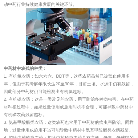
动中药行业持续健康发展的关键环节。
活性炭检测
煤质颗粒活性炭检
测
脱硫脱硝活性炭检
煤质活性炭检测
测
电厂水处理活性炭
木质活性炭检测
检测
木质净水用活性炭
中药材中农残的种类：
检测
1. 有机氯农药：如六六六、DDT等，这些农药虽然已被禁止使用多
农药肥料
年，但由于其降解年限长达20至30年，目前土壤、水源中仍有残留，
因此部分中药材仍可能检测出有机氯超标。
肥料检测
微生物肥料检测
2. 有机磷农药：这是一类常见的农药，用于防治多种病虫害。在中药
材种植过程中，如果过量使用或施用时机不合理，可能导致中药材中
化肥检测
微生物菌剂检测
有机磷农药残留超标。
3. 氨基甲酸酯类农药：这类农药也常用于中药材的病虫害防治。同样
有机肥检测
钾肥检测
地，过量使用或施用不当可能导致中药材中氨基甲酸酯类农药残留。
4. 拟除虫菊酯类农药：拟除虫菊酯类农药具有高效、低毒、低残留的