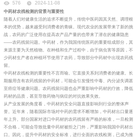
576
2024-11-08
洗手液检测
中药材农残检测的背景与重要性
随着人们对健康生活的追求不断提升，传统中医药因其天然、调理根
本的优势，越来越受到消费者的青睐。现代农业的发展带来了新的挑
战，农药的广泛使用在提高农产品产量的也带来了潜在的健康隐患
水处理剂
——农药残留问题。中药材，作为我国传统医药的重要组成部分，其
来源主要为天然植物。在种植和生产过程中，由于病虫害等原因，不
少药材生产者在种植环节使用了农药，导致部分中药材中出现农药残
水处理药剂检测
聚丙烯酰胺检测
留。
中药材农残检测的重要性不言而喻。它直接关系到消费者的健康。长
工业乳状氢氧化钙
铝酸钙检测
期服用含有农药残留的中药材，可能会引发慢性中毒、内分泌失调甚
至癌症等健康问题。农药残留问题也会严重影响中药材的疗效，降低
检测
三氯异氰尿酸检测
磷酸二氢铵检测
药材的品质，甚至导致药物与病症的对抗效果失效。
从产业发展的角度看，中药材的安全问题直接影响到行业的整体声
碳酸钙检测
誉。近年来，随着国际市场对中药的需求不断增加，中药材出口量逐
年上升。部分国家对进口中药材的农药残留有严格的标准，一旦检测
不合格，可能会导致批量中药材被拒之门外，严重影响我国中药材出
活性炭
口。因此，提升中药材的安全标准，进行全面的农残检测，已成为推