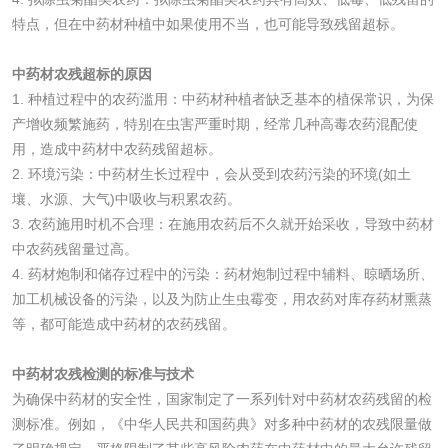
特点，但在中药材种植中如果使用不当，也可能导致残留超标。
磷酸肥料检测
中药材农残超标的原因
化工试剂
1. 种植过程中的农药滥用：中药材种植者缺乏基本的植保常识，为保
产增收频繁施药，特别在虫害严重时期，经常几种高毒农药混配使
乳酸钠检测
消泡剂检测
用，造成中药材中农药残留超标。
2. 环境污染：中药材生长过程中，会从受到农药污染的环境(如土
壤、水源、大气)中吸收与积累农药。
化工助剂检测
涂料助剂检测
3. 农药施用时机不合理：在施用农药后不久就开始采收，导致中药材
中农药残留量过高。
化工原料检测
化学品检测
4. 药材炮制和储存过程中的污染：药材炮制过程中辅料、晾晒场所、
加工机械设备的污染，以及为防止生虫霉变，用农药对库存药材熏蒸
工业用氯化铵检测
等，都可能造成中药材的农药残留。
中药材农残检测的标准与技术
颜料油墨
为确保中药材的安全性，国家制定了一系列针对中药材农药残留的检
测标准。例如，《中华人民共和国药典》对多种中药材的农残限量做
油墨检测
凹版油墨和柔印油