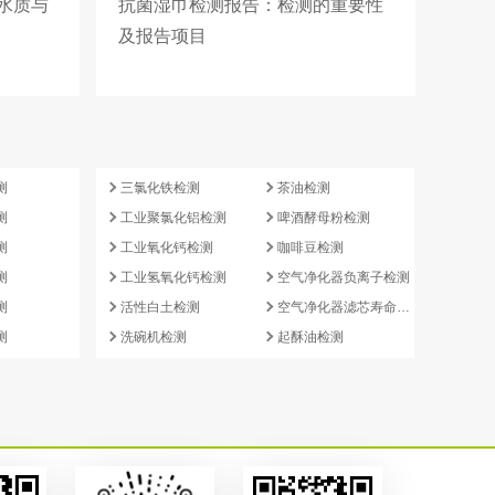
水质与
抗菌湿巾检测报告：检测的重要性
及报告项目
e
测
三氯化铁检测
茶油检测
测
工业聚氯化铝检测
啤酒酵母粉检测
测
工业氧化钙检测
咖啡豆检测
测
工业氢氧化钙检测
空气净化器负离子检测
测
活性白土检测
空气净化器滤芯寿命检测
测
洗碗机检测
起酥油检测