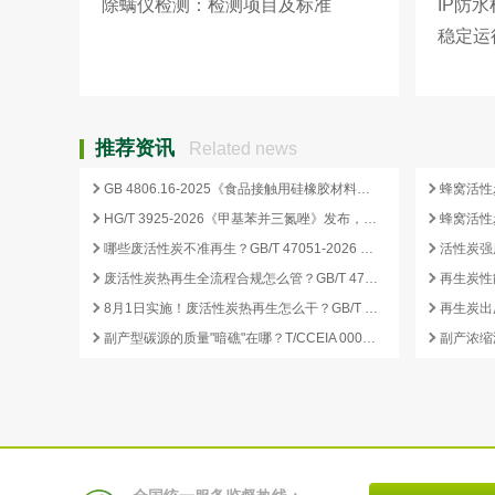
除螨仪检测：检测项目及标准
IP防
稳定运
推荐资讯
Related news
GB 4806.16-2025《食品接触用硅橡胶材料及制品》标准解析
HG/T 3925-2026《甲基苯并三氮唑》发布，2026 年 12 月 1 日起实施
哪些废活性炭不准再生？GB/T 47051-2026 划定的禁止再生红线
废活性炭热再生全流程合规怎么管？GB/T 47051-2026 从分类到出厂检测
再生炭性
8月1日实施！废活性炭热再生怎么干？GB/T 47051-2026 八步程序这样落地
副产型碳源的质量"暗礁"在哪？T/CCEIA 0006-2026 重金属与 COD 合规红线