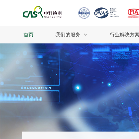
首页
我们的服务
行业解决方
生态环保
检测服务
工业材料
行业
污水检测
美妆消毒
INDU
废气检测
石油化工
为全
轻工产品
评估调查
整体
制药医疗
电子电气
耕地质量
建筑材料
场地调查