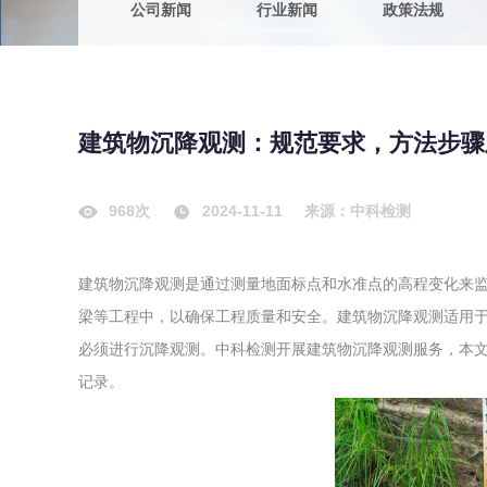
公司新闻
行业新闻
政策法规
农副产品
咨询服务
质量鉴定
卫生评价
绿色工厂
建筑物沉降观测：规范要求，方法步骤
专项服务
清洁生产
新能源
968次
2024-11-11
来源：中科检测
测绘测量
综合检测
建筑物沉降观测是通过测量地面标点和水准点的高程变化来
地理信息
梁等工程中，以确保工程质量和安全。建筑物沉降观测适用
海洋测绘
必须进行沉降观测。中科检测开展建筑物沉降观测服务，本
记录。
环保工程
VOCs废