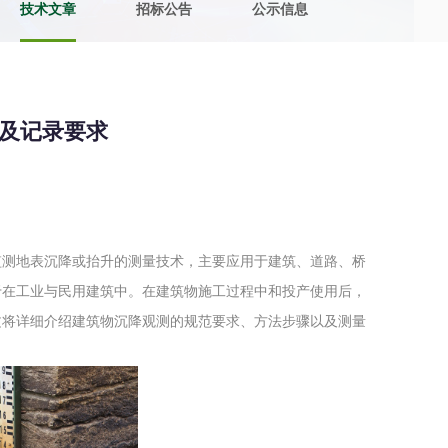
技术文章
招标公告
公示信息
土壤污染检测
评价
水土保持监测
绿色产品认
及记录要求
审核
环境风险评价
矿山场地调
在线咨询
监测地表沉降或抬升的测量技术，主要应用于建筑、道路、桥
系统
不动产测绘
工程测量
于在工业与民用建筑中。在建筑物施工过程中和投产使用后，
基准网监测
摄影测量与
文将详细介绍建筑物沉降观测的规范要求、方法步骤以及测量
气治理
废气处理工程
废水处理工