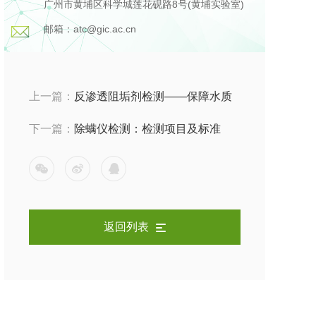
广州市黄埔区科学城莲花砚路8号(黄埔实验室)
邮箱：atc@gic.ac.cn
上一篇：
反渗透阻垢剂检测——保障水质
与设备的关键步骤
下一篇：
除螨仪检测：检测项目及标准
返回列表