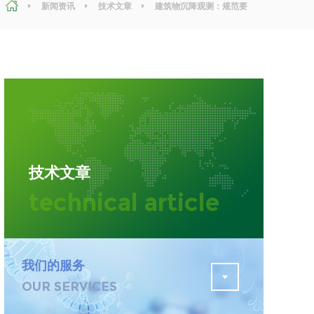
新闻资讯
技术文章
建筑物沉降观测：规范要
求，方法步骤及记录要求
污水检测
证
排污许可证办理
查
更多
在线咨询
技术文章
轨道交通变形监测
technical article
遥感
更多
我们的服务
OUR SERVICES
程
固废处理工程