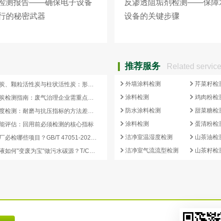
水检测报告——确保电子设备
反渗透阻垢剂检测——保障
行的秘密武器
设备的关键步骤
推荐服务
Related servic
外墙涂料检测
芹菜籽检
蜂窝活性炭、颗粒活性炭与柱状活性炭：形态差异与检测重点对照
涂料检测
鸡肉粉检
蜂窝活性炭检测指南：废气治理企业需重点关注的5项核心指标
防水涂料检测
甜菜糖检
活性炭强度检测：耐磨与抗压指标的方法差异及验收意义
涂料检测
蛋清粉检
能评估：回用前必须检测的核心指标
洁净室温湿度检测
山茶油检
再生炭出厂必检哪些项目？GB/T 47051-2026 再生活性炭检测清单这样列
洁净室气流流型检测
山茶籽检
副产浓缩液如何"变废为宝"做污水碳源？T/CCEIA 0006-2026 核心解读