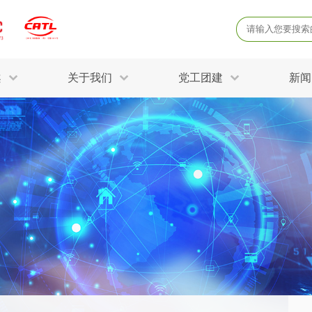
案
关于我们
党工团建
新闻
产品质量鉴定
病
解决方案
三废监测
电磁辐射检
固废危废鉴定
防
STRY SOLUTIONS
二噁英检测
土壤检测
土壤场地调查
成
球各产业提供一站式
生态环境检测
有
技术解决方案。
消毒检测备案
运
空气净化检测
涉
评价
矿山资源调查
危险废物鉴
公共卫生检测
放
环境风险评估
农用地土壤