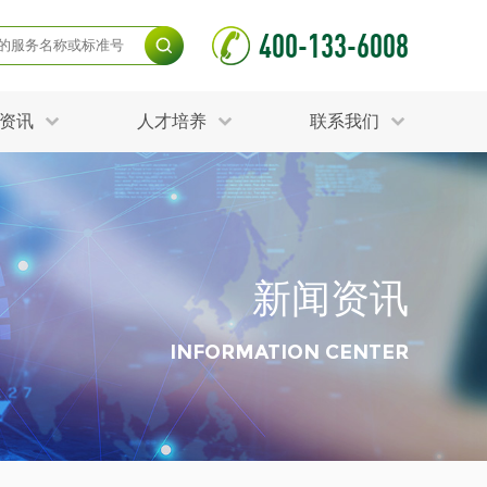
400-133-6008
资讯
人才培养
联系我们
毒杀灭试验
食品接触材料检测
光伏检测
测
声环境与振动检测
护产品检测
可靠性测试
新闻资讯
更多
分分析化验
食品安全检测
毒有害检测
洁净度检测
INFORMATION CENTER
动场地检测
化妆品检测
水产品检测
水资源检测
别
危废鉴定
射卫生检测
毒理检测
调查
更多