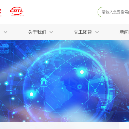
案
关于我们
党工团建
新闻
产品质量鉴定
病
解决方案
三废监测
电磁辐射检
固废危废鉴定
防
STRY SOLUTIONS
二噁英检测
土壤检测
土壤场地调查
成
球各产业提供一站式
生态环境检测
有
技术解决方案。
消毒检测备案
运
空气净化检测
涉
评价
矿山资源调查
危险废物鉴
公共卫生检测
放
环境风险评估
农用地土壤