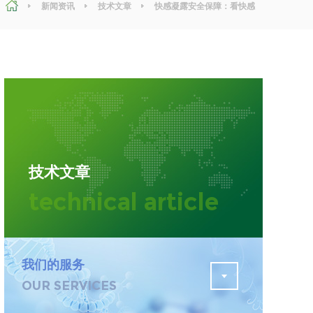
新闻资讯
技术文章
快感凝露安全保障：看快感
凝露检测项目及标准
污水检测
证
排污许可证办理
查
更多
在线咨询
技术文章
轨道交通变形监测
technical article
遥感
更多
我们的服务
OUR SERVICES
程
固废处理工程