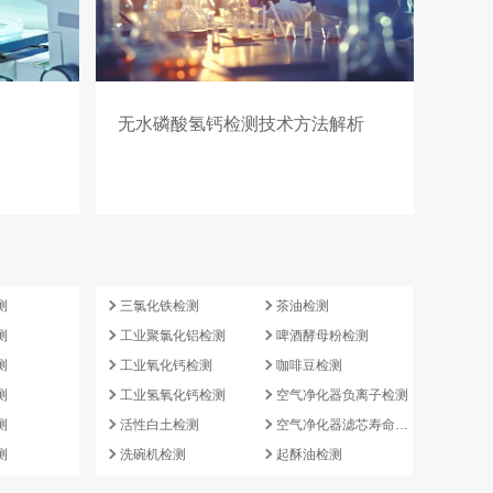
无水磷酸氢钙检测技术方法解析
e
测
三氯化铁检测
茶油检测
测
工业聚氯化铝检测
啤酒酵母粉检测
测
工业氧化钙检测
咖啡豆检测
测
工业氢氧化钙检测
空气净化器负离子检测
测
活性白土检测
空气净化器滤芯寿命检测
测
洗碗机检测
起酥油检测