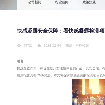
公司新闻
行业新闻
政策法规
农副产品
咨询服务
质量鉴定
卫生评价
绿色工厂
快感凝露安全保障：看快感凝露检测项
专项服务
清洁生产
新能源
457次
2024-12-04
来源：中科检测
测绘测量
综合检测
引言
地理信息
快感凝露作为一种旨在提升女性性体验的产品，其安全性、
海洋测绘
检测报告具有CMA资质。本文将探讨快感凝露的检测项目及
环保工程
VOCs废