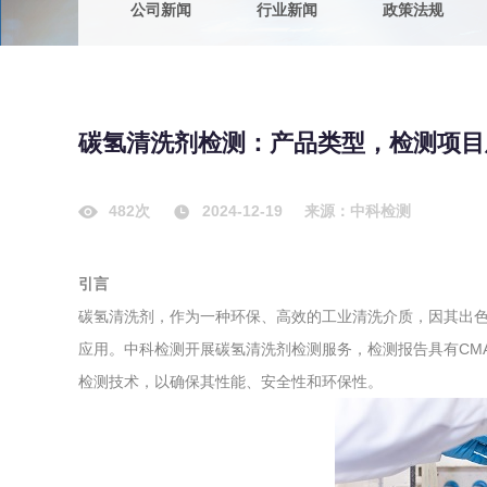
公司新闻
行业新闻
政策法规
农副产品
咨询服务
质量鉴定
卫生评价
绿色工厂
碳氢清洗剂检测：产品类型，检测项目
专项服务
清洁生产
新能源
482次
2024-12-19
来源：中科检测
测绘测量
综合检测
引言
地理信息
碳氢清洗剂，作为一种环保、高效的工业清洗介质，因其出
海洋测绘
应用。中科检测开展碳氢清洗剂检测服务，检测报告具有CM
检测技术，以确保其性能、安全性和环保性。
环保工程
VOCs废