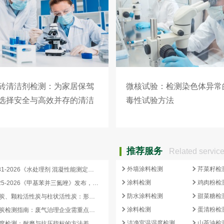
砖清洁剂检测：为家居保驾
微核试验：检测染色体异常
选择安全与高效并存的清洁
毒性试验方法
案
推荐服务
Related servic
外墙涂料检测
芹菜籽检
HG/T 4331-2026《水处理剂 混凝性能测定方法》发布，2026 年 12 月 1 日起实施
涂料检测
鸡肉粉检
HG/T 3925-2026《甲基苯并三氮唑》发布，2026 年 12 月 1 日起实施
防水涂料检测
甜菜糖检
蜂窝活性炭、颗粒活性炭与柱状活性炭：形态差异与检测重点对照
涂料检测
蛋清粉检
蜂窝活性炭检测指南：废气治理企业需重点关注的5项核心指标
洁净室温湿度检测
山茶油检
活性炭强度检测：耐磨与抗压指标的方法差异及验收意义