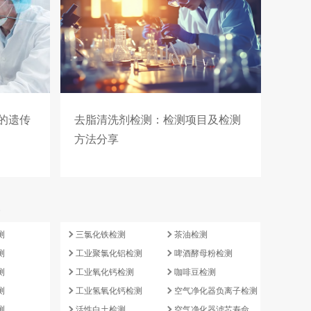
的遗传
去脂清洗剂检测：检测项目及检测
方法分享
e
测
三氯化铁检测
茶油检测
测
工业聚氯化铝检测
啤酒酵母粉检测
测
工业氧化钙检测
咖啡豆检测
测
工业氢氧化钙检测
空气净化器负离子检测
测
活性白土检测
空气净化器滤芯寿命检测