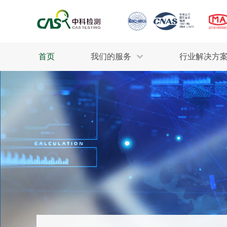
首页
我们的服务
行业解决方
生态环保
检测服务
工业材料
行业
污水检测
美妆消毒
INDU
废气检测
石油化工
为全
轻工产品
评估调查
整体
制药医疗
电子电气
耕地质量
建筑材料
场地调查