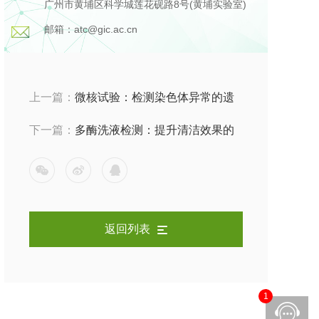
广州市黄埔区科学城莲花砚路8号(黄埔实验室)
邮箱：atc@gic.ac.cn
上一篇：
微核试验：检测染色体异常的遗
传毒性试验方法
下一篇：
多酶洗液检测：提升清洁效果的
利器
返回列表
1