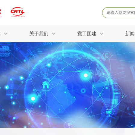
案
关于我们
党工团建
新闻
产品质量鉴定
病
解决方案
三废监测
电磁辐射检
固废危废鉴定
防
STRY SOLUTIONS
二噁英检测
土壤检测
土壤场地调查
成
球各产业提供一站式
生态环境检测
有
技术解决方案。
消毒检测备案
运
空气净化检测
涉
评价
矿山资源调查
危险废物鉴
公共卫生检测
放
环境风险评估
农用地土壤