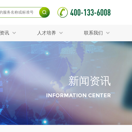
400-133-6008
资讯
人才培养
联系我们
毒杀灭试验
食品接触材料检测
光伏检测
测
声环境与振动检测
护产品检测
可靠性测试
新闻资讯
更多
分分析化验
食品安全检测
毒有害检测
洁净度检测
INFORMATION CENTER
动场地检测
化妆品检测
水产品检测
水资源检测
别
危废鉴定
射卫生检测
毒理检测
调查
更多