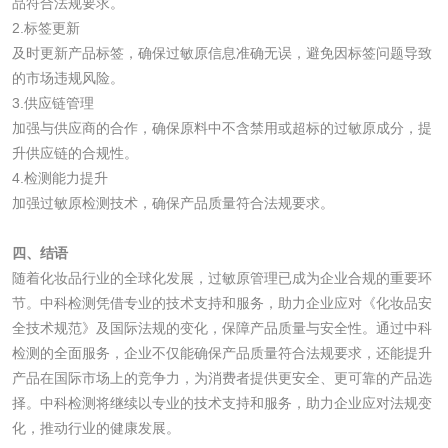
品符合法规要求。
食品包装材料检测
餐具检测
2.标签更新
及时更新产品标签，确保过敏原信息准确无误，避免因标签问题导致
食品包装用阻隔塑
食品包装用纸铝塑
的市场违规风险。
3.供应链管理
料袋检测
复合膜、袋检测
食品蒸煮复合膜、
加强与供应商的合作，确保原料中不含禁用或超标的过敏原成分，提
升供应链的合规性。
袋检测
4.检测能力提升
文体用品
加强过敏原检测技术，确保产品质量符合法规要求。
学生用品检测
文具检测
四、结语
随着化妆品行业的全球化发展，过敏原管理已成为企业合规的重要环
涂改液/修正液检测
学生书包/书袋检测
节。中科检测凭借专业的技术支持和服务，助力企业应对《化妆品安
全技术规范》及国际法规的变化，保障产品质量与安全性。通过中科
橡皮擦检测
学生书包检测
检测的全面服务，企业不仅能确保产品质量符合法规要求，还能提升
产品在国际市场上的竞争力，为消费者提供更安全、更可靠的产品选
人造草坪检测
择。中科检测将继续以专业的技术支持和服务，助力企业应对法规变
化，推动行业的健康发展。