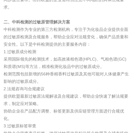
化工助剂检测
涂料助剂检测
求。
化工原料检测
化学品检测
二、中科检测的过敏原管理解决方案
中科检测作为专业的第三方检测机构，专注于为化妆品企业提供全面
工业用氯化铵检测
的过敏原检测及合规服务，帮助企业应对法规变化，确保产品质量和
安全性。以下是中科检测提供的主要服务内容：
1.过敏原成分检测
颜料油墨
采用国际领先的检测技术，如高效液相色谱(HPLC)、气相色谱(GC)
和质谱(MS)等方法，精准检测化妆品中的过敏原成分。
油墨检测
凹版油墨和柔印油
检测范围包括新增的56种香精香料过敏原及其他可能对人体健康产生
墨检测
影响的过敏原成分。
陶瓷颜料检测
油墨成分分析
2.法规咨询与合规建议
提供欧盟最新过敏原法规解读及合规建议，帮助企业快速了解法规要
玻璃画颜料检测
儿童水粉画颜料检
求，制定应对策略。
协助企业在产品配方调整、标签更新及供应链管理方面进行合规优
测
水性印刷油墨检测
化。
3.过敏原标签审查