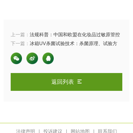
卫生用品
卫生湿巾检测
普通湿巾检测
上一篇：
法规科普：中国和欧盟在化妆品过敏原管控
一次性卫生用品毒
卫生用品阴道黏膜
上的差异
下一篇：
冰箱UV杀菌试验技术：杀菌原理、试验方
理检测
刺激试验
法、标准与服务优势解析
一次性使用卫生用
一次性使用卫生用
品皮肤刺激试验
品皮肤变态反应试
一次性使用卫生用
验
返回列表
品阴道黏膜刺激试
轻工杂货
验
玩具检测
除臭剂检测
电子烟检测
乳胶枕头检测
法律声明
|
投诉建议
|
网站地图
|
联系我们