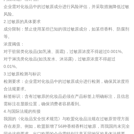
企业需对化妆品中的过敏原成分进行风险评估，并采取措施降低过敏
检测
风险。
农药肥料
2.过敏原的具体要求
成分限制：禁止使用某些已知的强过敏原成分，如某些香料、防腐剂
肥料检测
微生物肥料检测
等。
浓度阈值：
化肥检测
微生物菌剂检测
对于驻留类化妆品(如乳液、面霜)，过敏原浓度不得超过0.001%。
对于淋洗类化妆品(如洗发水、沐浴露)，过敏原浓度不得超过
有机肥检测
钾肥检测
0.01%。
3.过敏原检测与标识
检测要求：企业需对化妆品中的过敏原成分进行检测，确保其浓度符
磷酸肥料检测
合法规要求。
标签标识：含有过敏原的化妆品必须在产品标签上明确标注，且信息
化工试剂
需标注在显眼位置，确保消费者容易看到。
4.与国际法规的衔接
乳酸钠检测
消泡剂检测
我国的《化妆品安全技术规范》与欧盟化妆品法规在过敏原管理方面
存在差异。例如，欧盟新增了56种香精香料过敏原，而我国尚未完全
同步这些要求。出口欧盟的企业需特别注意不同地区的具体法规要