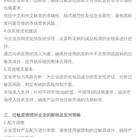
协助企业审查产品标签，确保过敏原信息标注符合欧盟及全球市场的
油品
合规要求。
包括中文和外文标签的准确性、格式规范性及信息全面性，避免因标
油品检测
润滑油检测
签问题导致的市场禁售风险。
4.供应链优化建议
生物柴油检测
生物质燃料检测
与企业共同优化供应链管理，从原料采购到成品检测的全链条进行把
控。
通过与供应商的深入沟通，确保所使用的原料中不含禁用或超标的过
防冻液检测
润滑油运动粘度检
敏原成分，提升供应链的整体合规性。
测
5.其他相关服务
齿轮油检测
安全评估与风险分析：为企业提供化妆品成分的安全性评估，分析过
敏原风险，制定有效的风险控制方案。
市场准入支持：针对不同市场(如欧盟、中国等)的法规要求，提供市
场准入技术支持，确保产品符合目标市场的法规标准。
食品接触
三、过敏原管理对企业的影响及应对策略
食品接触材料检测
奶嘴检测
1.配方调整
企业需对产品配方进行审查，避免使用被限制的过敏原成分，确保产