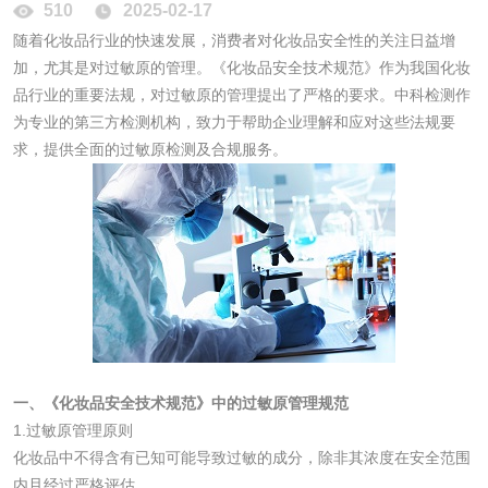
510
2025-02-17
随着化妆品行业的快速发展，消费者对化妆品安全性的关注日益增
工业乳状氢氧化钙
铝酸钙检测
加，尤其是对过敏原的管理。《化妆品安全技术规范》作为我国化妆
品行业的重要法规，对过敏原的管理提出了严格的要求。中科检测作
检测
三氯异氰尿酸检测
磷酸二氢铵检测
为专业的第三方检测机构，致力于帮助企业理解和应对这些法规要
求，提供全面的过敏原检测及合规服务。
碳酸钙检测
活性炭
活性炭检测
煤质颗粒活性炭检
测
脱硫脱硝活性炭检
煤质活性炭检测
一、《化妆品安全技术规范》中的过敏原管理规范
测
电厂水处理活性炭
木质活性炭检测
1.过敏原管理原则
化妆品中不得含有已知可能导致过敏的成分，除非其浓度在安全范围
检测
木质净水用活性炭
内且经过严格评估。