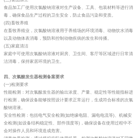
食品加工厂使用次氯酸钠溶液对生产设备、工具、包装材料等进行消
毒，确保食品生产过程的卫生安全，防止食品污染和变质。
化工助剂检测
涂料助剂检测
(四)畜牧养殖
在畜牧养殖业，次氯酸钠溶液用于养殖场的环境消毒、动物饮水消毒
化工原料检测
化学品检测
以及动物体表消毒，预防和控制动物疾病的发生和传播。
(五)家庭清洁
工业用氯化铵检测
家庭中可使用次氯酸钠溶液对厨房、卫生间、客厅等区域进行日常清
洁消毒，保持家居环境的卫生。
颜料油墨
四、次氯酸发生器检测备案要求
(一)检测要求
油墨检测
凹版油墨和柔印油
性能检测：对次氯酸发生器的输出浓度、产量、稳定性等性能指标进
墨检测
行检测，确保设备能够按照设计要求正常运行，生成符合标准的次氯
陶瓷颜料检测
油墨成分分析
酸钠溶液。
安全性检测：包括电气安全检测(如绝缘电阻、漏电电流等)、机械安
玻璃画颜料检测
儿童水粉画颜料检
全检测(如设备结构稳定性、部件强度等)，确保设备在使用过程中不
会对操作人员和环境造成危害。
测