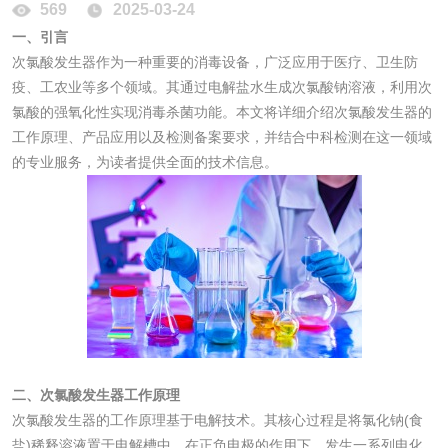
569
2025-03-24
一、引言
水处理药剂检测
聚丙烯酰胺检测
次氯酸发生器作为一种重要的消毒设备，广泛应用于医疗、卫生防
疫、工农业等多个领域。其通过电解盐水生成次氯酸钠溶液，利用次
工业乳状氢氧化钙
铝酸钙检测
氯酸的强氧化性实现消毒杀菌功能。本文将详细介绍次氯酸发生器的
工作原理、产品应用以及检测备案要求，并结合中科检测在这一领域
检测
三氯异氰尿酸检测
磷酸二氢铵检测
的专业服务，为读者提供全面的技术信息。
碳酸钙检测
活性炭
活性炭检测
煤质颗粒活性炭检
测
脱硫脱硝活性炭检
煤质活性炭检测
二、次氯酸发生器工作原理
次氯酸发生器的工作原理基于电解技术。其核心过程是将氯化钠(食
测
电厂水处理活性炭
木质活性炭检测
盐)稀释溶液置于电解槽中，在正负电极的作用下，发生一系列电化