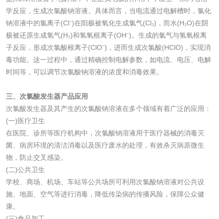
学反应，生成次氯酸钠溶液。具体而言，当电流通过电解槽时，氯化
检测
木质净水用活性炭
钠溶液中的氯离子(Cl⁻)在阳极被氧化生成氯气(Cl₂)，而水(H₂O)在阴
极被还原生成氢气(H₂)和氢氧根离子(OH⁻)。生成的氯气与氢氧根离
检测
子反应，形成次氯酸根离子(ClO⁻)，进而生成次氯酸(HClO)，实现消
农药肥料
毒功能。这一过程中，通过精确控制电解参数，如电流、电压、电解
时间等，可以调节次氯酸钠溶液的浓度和消毒效果。
肥料检测
微生物肥料检测
三、次氯酸发生器产品应用
化肥检测
微生物菌剂检测
次氯酸发生器及其产生的次氯酸钠溶液在多个领域有着广泛的应用：
(一)医疗卫生
有机肥检测
钾肥检测
在医院、诊所等医疗机构中，次氯酸钠溶液用于医疗器械的消毒灭
菌、病房环境的清洁消毒以及医疗废水的处理，有效杀灭病原微生
物，防止交叉感染。
磷酸肥料检测
(二)公共卫生
学校、商场、机场、车站等公共场所可利用次氯酸钠溶液对公共设
化工试剂
施、地面、空气等进行消毒，降低传染病的传播风险，保障公众健
康。
乳酸钠检测
消泡剂检测
(三)食品加工