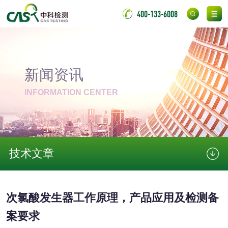
400-133-6008
性试验
应试验
皮肤光变态反应试
验
日化产品
新闻资讯
洗衣液检测
洗涤剂检测
INFORMATION CENTER
花露水检测
蚊香液检测
清洗剂检测
日化产品毒理检测
技术文章
洗手液检测
次氯酸发生器工作原理，产品应用及检测备
案要求
水处理剂