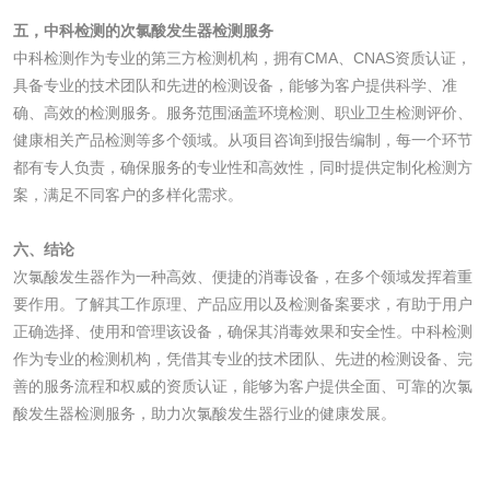
食品接触材料检测
奶嘴检测
五，中科检测的次氯酸发生器检测服务
中科检测作为专业的第三方检测机构，拥有CMA、CNAS资质认证，
食品包装材料检测
餐具检测
具备专业的技术团队和先进的检测设备，能够为客户提供科学、准
确、高效的检测服务。服务范围涵盖环境检测、职业卫生检测评价、
食品包装用阻隔塑
食品包装用纸铝塑
健康相关产品检测等多个领域。从项目咨询到报告编制，每一个环节
都有专人负责，确保服务的专业性和高效性，同时提供定制化检测方
料袋检测
复合膜、袋检测
食品蒸煮复合膜、
案，满足不同客户的多样化需求。
袋检测
六、结论
文体用品
次氯酸发生器作为一种高效、便捷的消毒设备，在多个领域发挥着重
要作用。了解其工作原理、产品应用以及检测备案要求，有助于用户
学生用品检测
文具检测
正确选择、使用和管理该设备，确保其消毒效果和安全性。中科检测
作为专业的检测机构，凭借其专业的技术团队、先进的检测设备、完
涂改液/修正液检测
学生书包/书袋检测
善的服务流程和权威的资质认证，能够为客户提供全面、可靠的次氯
酸发生器检测服务，助力次氯酸发生器行业的健康发展。
橡皮擦检测
学生书包检测