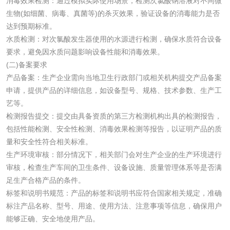
水性印刷油墨检测
消毒效果检测：通过模拟实际使用场景，检测次氯酸钠溶液对不同微
生物(如细菌、病毒、真菌等)的杀灭效果，验证设备的消毒能力是否
达到预期标准。
油品
水质检测：对次氯酸发生器使用的水源进行检测，确保水质符合设备
要求，避免因水质问题影响设备性能和消毒效果。
油品检测
润滑油检测
(二)备案要求
产品备案：生产企业需向当地卫生行政部门或相关机构提交产品备案
生物柴油检测
生物质燃料检测
申请，提供产品的详细信息，如设备型号、规格、技术参数、生产工
艺等。
检测报告提交：提交由具备资质的第三方检测机构出具的检测报告，
防冻液检测
润滑油运动粘度检
包括性能检测、安全性检测、消毒效果检测等报告，以证明产品的质
测
量和安全性符合相关标准。
齿轮油检测
生产环境审核：部分情况下，相关部门会对生产企业的生产环境进行
审核，检查生产车间的卫生条件、设备设施、质量管理体系等是否满
足生产合格产品的条件。
标签和说明书规范：产品的标签和说明书应符合国家相关规定，准确
食品接触
标注产品名称、型号、用途、使用方法、注意事项等信息，确保用户
能够正确、安全地使用产品。