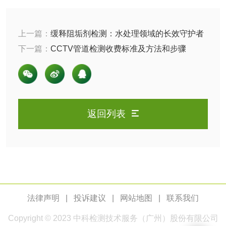
人造草坪检测
上一篇：
缓释阻垢剂检测：水处理领域的长效守护者
卫生用品
下一篇：
CCTV管道检测收费标准及方法和步骤
卫生湿巾检测
普通湿巾检测
一次性卫生用品毒
卫生用品阴道黏膜
理检测
刺激试验
返回列表
一次性使用卫生用
一次性使用卫生用
品皮肤刺激试验
品皮肤变态反应试
一次性使用卫生用
验
品阴道黏膜刺激试
轻工杂货
验
法律声明
|
投诉建议
|
网站地图
|
联系我们
玩具检测
除臭剂检测
Copyright © 2023
中科检测
技术服务（广州）股份有限公司