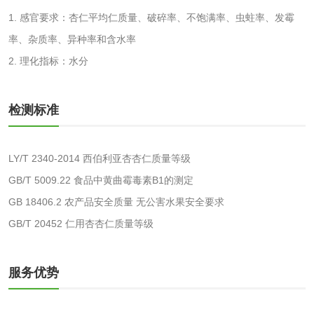
消毒产品备案
防螨除螨检测
1. 感官要求：杏仁平均仁质量、破碎率、不饱满率、虫蛀率、发霉
率、杂质率、异种率和含水率
微生物检测
2. 理化指标：水分
化妆品
检测标准
化妆品毒理试验
化妆品毒理测试
LY/T 2340-2014 西伯利亚杏杏仁质量等级
化妆品眼刺激试验
化妆品皮肤刺激试
GB/T 5009.22 食品中黄曲霉毒素B1的测定
验
GB 18406.2 农产品安全质量 无公害水果安全要求
化妆品急性经口毒
化妆品皮肤变态反
GB/T 20452 仁用杏杏仁质量等级
性试验
应试验
皮肤光变态反应试
服务优势
验
日化产品