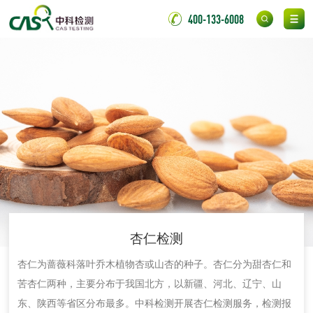
氯丁胶粘剂检测
通用型氯丁胶检测
400-133-6008
阻燃型氯丁胶检测
耐高温型氯丁胶检
测
无底纸冷裱膜压敏
BOPP压敏胶粘带检
胶粘带检测
测
室温固化（硫化）
氟硅密封胶检测
金属
金属材料质量检测
金属硬度测试
杏仁检测
金属材料检测
喷嘴检测
​杏仁为蔷薇科落叶乔木植物杏或山杏的种子。杏仁分为甜杏仁和
保险柜检测
气弹簧检测
苦杏仁两种，主要分布于我国北方，以新疆、河北、辽宁、山
东、陕西等省区分布最多。中科检测开展杏仁检测服务，检测报