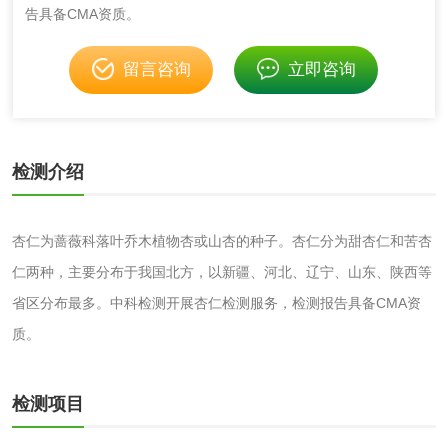
伸缩警棍检测
告具备CMA资质。
留言咨询
立即咨询
非金属材料
脱硫石膏检测
镀膜抗菌玻璃检测
检测介绍
光触媒检测
杏仁为蔷薇科落叶乔木植物杏或山杏的种子。杏仁分为甜杏仁和苦杏
仁两种，主要分布于我国北方，以新疆、河北、辽宁、山东、陕西等
消毒产品
省区分布最多。中科检测开展杏仁检测服务，检测报告具备CMA资
质。
成分分析配方研发
驱蚊检测
防霉检测
霉菌污染分析
检测项目