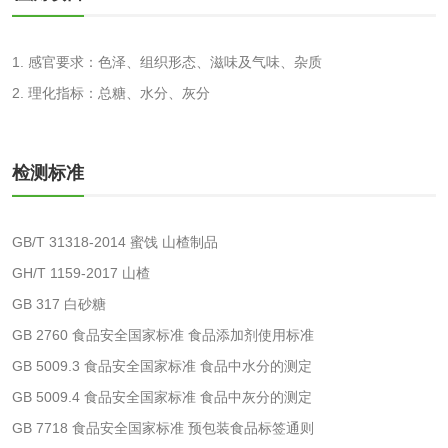
验
化妆品急性经口毒
化妆品皮肤变态反
1. 感官要求：色泽、组织形态、滋味及气味、杂质
性试验
应试验
皮肤光变态反应试
2. 理化指标：总糖、水分、灰分
验
日化产品
检测标准
洗衣液检测
洗涤剂检测
GB/T 31318-2014 蜜饯 山楂制品
花露水检测
蚊香液检测
GH/T 1159-2017 山楂
GB 317 白砂糖
清洗剂检测
日化产品毒理检测
GB 2760 食品安全国家标准 食品添加剂使用标准
洗手液检测
GB 5009.3 食品安全国家标准 食品中水分的测定
GB 5009.4 食品安全国家标准 食品中灰分的测定
GB 7718 食品安全国家标准 预包装食品标签通则