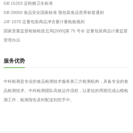
GB 15203 淀粉糖卫生标准
水处理剂
GB 28050 食品安全国家标准 预包装食品营养标签通则
JJF 1070 定量包装商品净含量计量检验规则
水处理药剂检测
聚丙烯酰胺检测
国家质量监督检验检疫总局[2005]第 75 号令 定量包装商品计量监督
管理办法
工业乳状氢氧化钙
铝酸钙检测
检测
三氯异氰尿酸检测
磷酸二氢铵检测
服务优势
碳酸钙检测
中科检测是专业的食品检测技术服务第三方检测机构，具备专业的食
品检测技术。中科检测团队高效运作流程，以更短的周期完成山楂检
活性炭
测工作，检测报告及时配送到您手中。
活性炭检测
煤质颗粒活性炭检
测
脱硫脱硝活性炭检
煤质活性炭检测