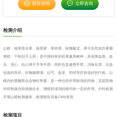
留言咨询
立即咨询
消毒产品
成分分析配方研发
驱蚊检测
检测介绍
防霉检测
霉菌污染分析
山楂，核果类水果，核质硬，果肉薄，味微酸涩。果可生吃或作果脯
消毒产品备案
防螨除螨检测
果糕，干制后可入药，是中国特有的药果兼用树种，具有降血脂、血
微生物检测
压、强心、抗心律不齐等作用，同时也是健脾开胃、消食化滞、活血
化痰的良药，对胸膈脾满、疝气、血淤、闭经等症有很好的疗效。山
化妆品
楂内的黄酮类化合物牡荆素，是一种抗癌作用较强的药物，其提取物
对抑制体内癌细胞生长、增殖和浸润转移均有一定的作用。中科检测
化妆品毒理试验
化妆品毒理测试
开展山楂检测服务，检测报告具备CMA资质。
化妆品眼刺激试验
化妆品皮肤刺激试
检测项目