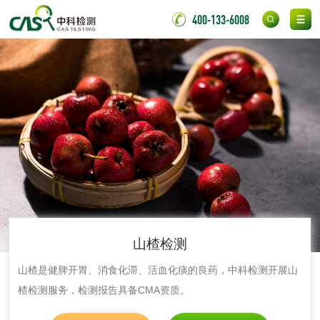
金属材料质量检测
金属硬度测试
400-133-6008
金属材料检测
喷嘴检测
保险柜检测
气弹簧检测
伸缩警棍检测
非金属材料
脱硫石膏检测
镀膜抗菌玻璃检测
山楂检测
光触媒检测
山楂是健脾开胃、消食化滞、活血化痰的良药，中科检测开展山
楂检测服务，检测报告具备CMA资质。