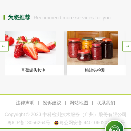
测
电厂水处理活性炭
木质活性炭检测
为您推荐
Recommend more services for you
检测
木质净水用活性炭
检测
农药肥料
肥料检测
微生物肥料检测
草莓罐头检测
桃罐头检测
化肥检测
微生物菌剂检测
有机肥检测
钾肥检测
法律声明
|
投诉建议
|
网站地图
|
联系我们
磷酸肥料检测
Copyright © 2023
中科检测
技术服务（广州）股份有限公司
.
粤ICP备13056264号
|
粤公网安备 44010602011168号
化工试剂