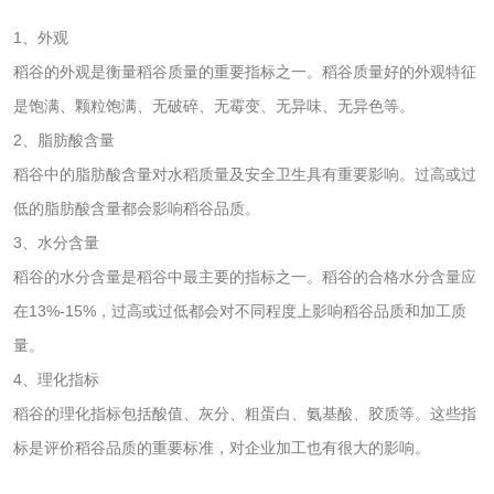
活性炭
1、外观
稻谷的外观是衡量稻谷质量的重要指标之一。稻谷质量好的外观特征
活性炭检测
煤质颗粒活性炭检
是饱满、颗粒饱满、无破碎、无霉变、无异味、无异色等。
测
2、脂肪酸含量
脱硫脱硝活性炭检
煤质活性炭检测
稻谷中的脂肪酸含量对水稻质量及安全卫生具有重要影响。过高或过
测
电厂水处理活性炭
木质活性炭检测
低的脂肪酸含量都会影响稻谷品质。
3、水分含量
检测
木质净水用活性炭
稻谷的水分含量是稻谷中最主要的指标之一。稻谷的合格水分含量应
在13%-15%，过高或过低都会对不同程度上影响稻谷品质和加工质
检测
农药肥料
量。
4、理化指标
肥料检测
微生物肥料检测
稻谷的理化指标包括酸值、灰分、粗蛋白、氨基酸、胶质等。这些指
标是评价稻谷品质的重要标准，对企业加工也有很大的影响。
化肥检测
微生物菌剂检测