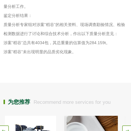
量分析工作。
测
齿轮油检测
鉴定分析结果：
质量分析专家组对涉案“稻谷”的相关资料、现场调查勘验情况、检验
检测数据进行了讨论和综合技术分析，作出以下质量分析意见：
涉案“稻谷”总共有4034包，其总重量的估算值为284.159t。
食品接触
涉案“稻谷”未出现明显的品质劣化现象。
食品接触材料检测
奶嘴检测
食品包装材料检测
餐具检测
食品包装用阻隔塑
食品包装用纸铝塑
为您推荐
Recommend more services for you
料袋检测
复合膜、袋检测
食品蒸煮复合膜、
袋检测
文体用品