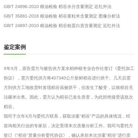
GB/T 24896-2010 粮油检验 稻谷水分含量测定 近红外法
油墨检测
凹版油墨和柔印油
GB/T 35881-2018 粮油检验 稻谷黄粒米含量测定 图像分析法
墨检测
GB/T 24897-2010 粮油检验 稻谷粗蛋白质含量测定 近红外法
陶瓷颜料检测
油墨成分分析
玻璃画颜料检测
儿童水粉画颜料检
鉴定案例
测
水性印刷油墨检测
X年X月，原告需方与被告供方某水稻种植专业合作社签订《委托加工
协议》，需方委托供方将407340公斤新鲜稻谷进行烘干。几天后需
油品
方到供方工地收货时发现稻谷虽被烘干，但发生了酸变，以致稻谷无
法碾米出售。因此，需方认为稻谷已发生质变，为此拒绝接受该批次
油品检测
润滑油检测
稻谷。
生物柴油检测
生物质燃料检测
我司于次年X月与委托方联系，获取涉案“稻谷”产品的具体情况，经
咨询相关行业的专家后，决定受理本次质量分析工作。我司与委托方
防冻液检测
润滑油运动粘度检
签订《“稻谷”质量分析委托协议》，确认承担本次涉案“稻谷”进行质