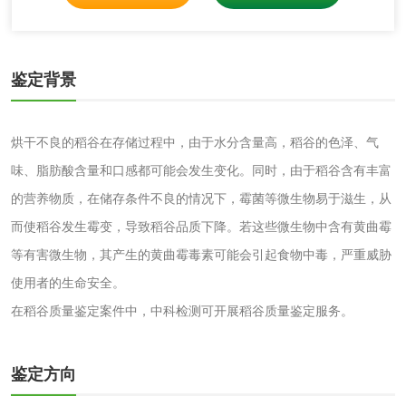
清洗剂检测
日化产品毒理检测
洗手液检测
鉴定背景
烘干不良的稻谷在存储过程中，由于水分含量高，稻谷的色泽、气
水处理剂
味、脂肪酸含量和口感都可能会发生变化。同时，由于稻谷含有丰富
的营养物质，在储存条件不良的情况下，霉菌等微生物易于滋生，从
水处理药剂检测
聚丙烯酰胺检测
而使稻谷发生霉变，导致稻谷品质下降。若这些微生物中含有黄曲霉
等有害微生物，其产生的黄曲霉毒素可能会引起食物中毒，严重威胁
工业乳状氢氧化钙
铝酸钙检测
使用者的生命安全。
检测
在稻谷质量鉴定案件中，中科检测可开展稻谷质量鉴定服务。
三氯异氰尿酸检测
磷酸二氢铵检测
碳酸钙检测
鉴定方向