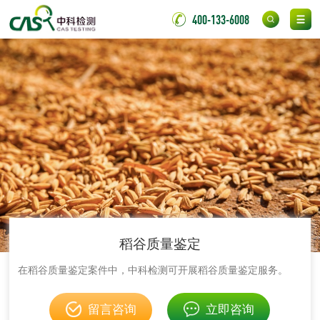
化妆品
400-133-6008
化妆品毒理试验
化妆品毒理测试
化妆品眼刺激试验
化妆品皮肤刺激试
验
化妆品急性经口毒
化妆品皮肤变态反
性试验
应试验
皮肤光变态反应试
验
日化产品
稻谷质量鉴定
洗衣液检测
洗涤剂检测
在稻谷质量鉴定案件中，中科检测可开展稻谷质量鉴定服务。
花露水检测
蚊香液检测
留言咨询
立即咨询