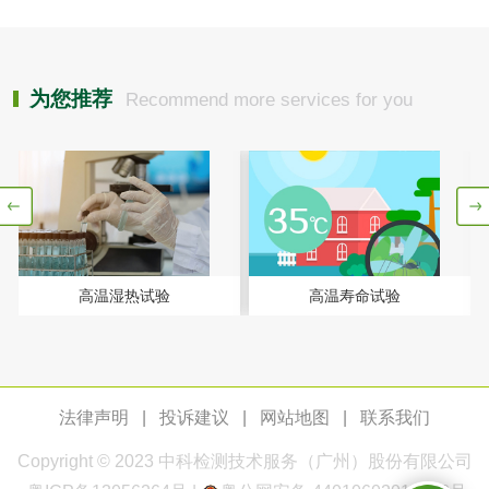
检测
木质净水用活性炭
为您推荐
Recommend more services for you
检测
农药肥料
肥料检测
微生物肥料检测
化肥检测
微生物菌剂检测
高温湿热试验
高温寿命试验
有机肥检测
钾肥检测
磷酸肥料检测
法律声明
|
投诉建议
|
网站地图
|
联系我们
化工试剂
Copyright © 2023
中科检测
技术服务（广州）股份有限公司