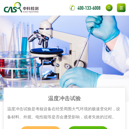
400-133-6008
金属材料检测
喷嘴检测
保险柜检测
气弹簧检测
伸缩警棍检测
非金属材料
脱硫石膏检测
镀膜抗菌玻璃检测
光触媒检测
温度冲击试验
温度冲击试验是考核设备在经受周围大气环境的极速变化时，设
备材料、外观、电性能等是否会遭受影响，或者失效的过程。
消毒产品