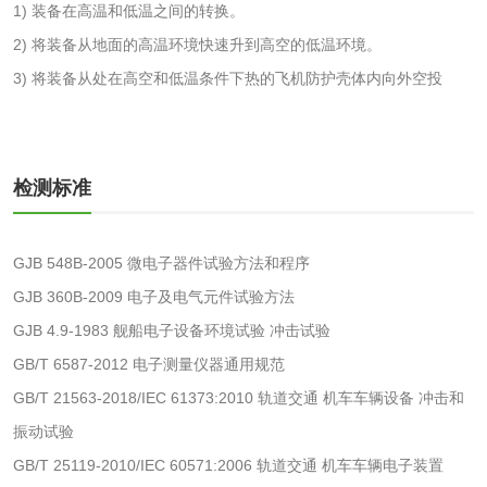
1) 装备在高温和低温之间的转换。
性试验
应试验
2) 将装备从地面的高温环境快速升到高空的低温环境。
皮肤光变态反应试
3) 将装备从处在高空和低温条件下热的飞机防护壳体内向外空投
验
日化产品
洗衣液检测
洗涤剂检测
检测标准
花露水检测
蚊香液检测
GJB 548B-2005 微电子器件试验方法和程序
GJB 360B-2009 电子及电气元件试验方法
清洗剂检测
日化产品毒理检测
GJB 4.9-1983 舰船电子设备环境试验 冲击试验
洗手液检测
GB/T 6587-2012 电子测量仪器通用规范
GB/T 21563-2018/IEC 61373:2010 轨道交通 机车车辆设备 冲击和
振动试验
GB/T 25119-2010/IEC 60571:2006 轨道交通 机车车辆电子装置
水处理剂