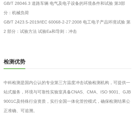
GB/T 28046.3 道路车辆 电气及电子设备的环境条件和试验 第3部
分：机械负荷
水处理药剂检测
聚丙烯酰胺检测
GB/T 2423.5-2019/IEC 60068-2-27:2008 电工电子产品环境试验 第
2 部分：试验方法 试验Ea和导则：冲击
工业乳状氢氧化钙
铝酸钙检测
检测
三氯异氰尿酸检测
磷酸二氢铵检测
检测优势
碳酸钙检测
中科检测是国内公认的专业第三方温度冲击试验检测机构，可提供一
活性炭
站式服务，环境与可靠性实验室具备CNAS、CMA、ISO 9001、GJB
活性炭检测
煤质颗粒活性炭检
9001C及特殊行业资质，实行全国一体化管控模式，确保检测结果公
正准确、可追溯。
测
脱硫脱硝活性炭检
煤质活性炭检测
测
电厂水处理活性炭
木质活性炭检测