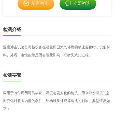
留言咨询
立即咨询
成分分析配方研发
驱蚊检测
防霉检测
霉菌污染分析
检测介绍
消毒产品备案
防螨除螨检测
温度冲击试验是考核设备在经受周围大气环境的极速变化时，设备材
微生物检测
料、外观、电性能等是否会遭受影响，或者失效的过程。
化妆品
检测要素
化妆品毒理试验
化妆品毒理测试
应用于装备周围可能会发生温度急剧变化的情况。用来评价温度的急
化妆品眼刺激试验
化妆品皮肤刺激试
剧变化对装备内部的器件、结构以及外观等造成的影响。典型情况如
下：
验
化妆品急性经口毒
化妆品皮肤变态反