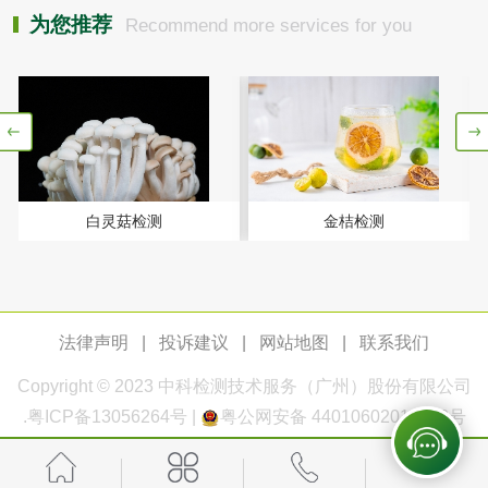
脱硫脱硝活性炭检
煤质活性炭检测
为您推荐
Recommend more services for you
测
电厂水处理活性炭
木质活性炭检测
检测
木质净水用活性炭
检测
农药肥料
白灵菇检测
金桔检测
肥料检测
微生物肥料检测
化肥检测
微生物菌剂检测
法律声明
|
投诉建议
|
网站地图
|
联系我们
有机肥检测
钾肥检测
Copyright © 2023
中科检测
技术服务（广州）股份有限公司
.
粤ICP备13056264号
|
粤公网安备 44010602011168号
磷酸肥料检测