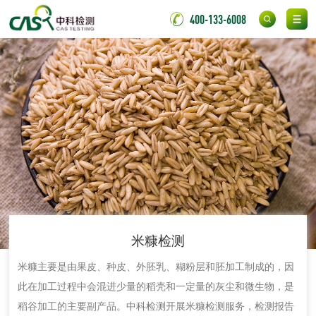
金属
400-133-6008
金属材料质量检测
金属硬度测试
金属材料检测
喷嘴检测
保险柜检测
气弹簧检测
伸缩警棍检测
非金属材料
米糠检测
脱硫石膏检测
镀膜抗菌玻璃检测
​米糠主要是由果皮、种皮、外胚乳、糊粉层和胚加工制成的，因
光触媒检测
此在加工过程中会混进少量的稻壳和一定量的灰尘和微生物，是
稻谷加工的主要副产品。中科检测开展米糠检测服务，检测报告