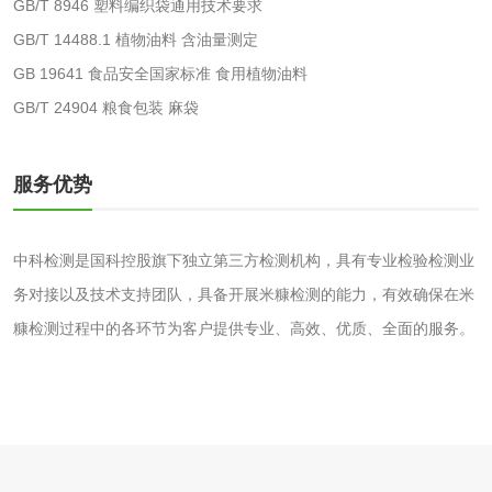
GB/T 8946 塑料编织袋通用技术要求
GB/T 14488.1 植物油料 含油量测定
水处理剂
GB 19641 食品安全国家标准 食用植物油料
GB/T 24904 粮食包装 麻袋
水处理药剂检测
聚丙烯酰胺检测
服务优势
工业乳状氢氧化钙
铝酸钙检测
检测
三氯异氰尿酸检测
磷酸二氢铵检测
中科检测是国科控股旗下独立第三方检测机构，具有专业检验检测业
务对接以及技术支持团队，具备开展米糠检测的能力，有效确保在米
碳酸钙检测
糠检测过程中的各环节为客户提供专业、高效、优质、全面的服务。
活性炭
活性炭检测
煤质颗粒活性炭检
测