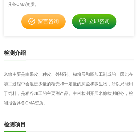
具备CMA资质。
消毒产品
留言咨询
立即咨询
成分分析配方研发
驱蚊检测
检测介绍
防霉检测
霉菌污染分析
消毒产品备案
防螨除螨检测
米糠主要是由果皮、种皮、外胚乳、糊粉层和胚加工制成的，因此在
加工过程中会混进少量的稻壳和一定量的灰尘和微生物，所以只能用
微生物检测
于饲料，是稻谷加工的主要副产品。中科检测开展米糠检测服务，检
测报告具备CMA资质。
化妆品
化妆品毒理试验
化妆品毒理测试
检测项目