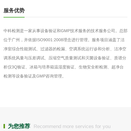
服务优势
水处理剂
中科检测是一家从事设备验证和GMP技术服务的技术服务公司。总部
位于广州，并依据ISO9001:2008理念进行管理。服务项目涵盖了洁
水处理药剂检测
聚丙烯酰胺检测
净室综合性能测试、过滤器的检漏、空调系统运行诊和分析、洁净空
调系统风量与压差调试、压缩空气质量测试和灭菌设备验证、质谱分
工业乳状氢氧化钙
铝酸钙检测
析仪3Q验证、冰箱与培养箱温湿度验证、生物安全柜检测、超净台
检测
检测等设备验证及GMP咨询管理。
三氯异氰尿酸检测
磷酸二氢铵检测
碳酸钙检测
活性炭
为您推荐
Recommend more services for you
活性炭检测
煤质颗粒活性炭检