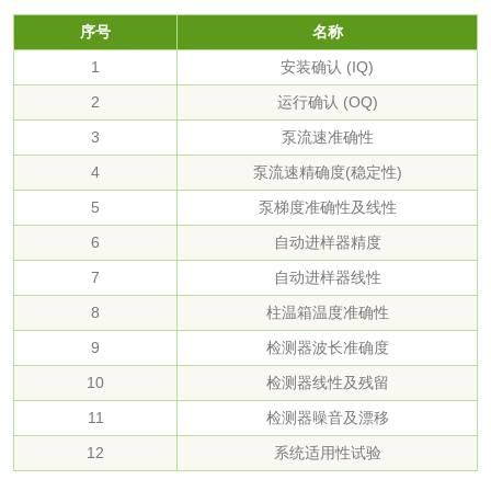
序号
名称
化妆品眼刺激试验
化妆品皮肤刺激试
1
安装确认 (IQ)
验
2
运行确认 (OQ)
化妆品急性经口毒
化妆品皮肤变态反
3
泵流速准确性
性试验
应试验
4
泵流速精确度(稳定性)
皮肤光变态反应试
5
泵梯度准确性及线性
验
日化产品
6
自动进样器精度
7
自动进样器线性
洗衣液检测
洗涤剂检测
8
柱温箱温度准确性
9
检测器波长准确度
花露水检测
蚊香液检测
10
检测器线性及残留
11
检测器噪音及漂移
清洗剂检测
日化产品毒理检测
12
系统适用性试验
洗手液检测