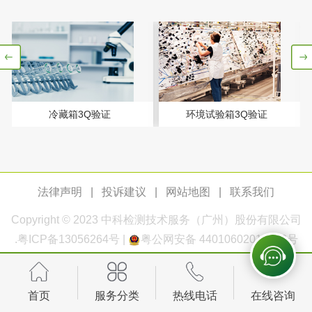
测
脱硫脱硝活性炭检
煤质活性炭检测
测
电厂水处理活性炭
木质活性炭检测
检测
木质净水用活性炭
冷藏箱3Q验证
环境试验箱3Q验证
检测
农药肥料
法律声明
|
投诉建议
|
网站地图
|
联系我们
肥料检测
微生物肥料检测
Copyright © 2023
中科检测
技术服务（广州）股份有限公司
化肥检测
微生物菌剂检测
.
粤ICP备13056264号
|
粤公网安备 44010602011168号
有机肥检测
钾肥检测
首页
服务分类
热线电话
在线咨询
磷酸肥料检测