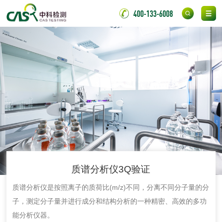
氟硅密封胶检测
400-133-6008
金属
金属材料质量检测
金属硬度测试
金属材料检测
喷嘴检测
保险柜检测
气弹簧检测
伸缩警棍检测
非金属材料
质谱分析仪3Q验证
质谱分析仪是按照离子的质荷比(m/z)不同，分离不同分子量的分
脱硫石膏检测
镀膜抗菌玻璃检测
子，测定分子量并进行成分和结构分析的一种精密、高效的多功
能分析仪器。
光触媒检测