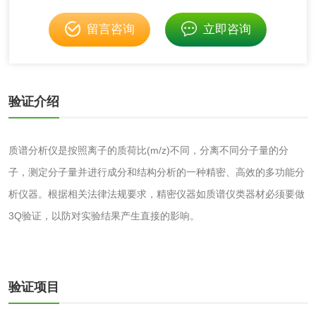
留言咨询
立即咨询
消毒产品
验证介绍
成分分析配方研发
驱蚊检测
防霉检测
霉菌污染分析
质谱分析仪是按照离子的质荷比(m/z)不同，分离不同分子量的分
子，测定分子量并进行成分和结构分析的一种精密、高效的多功能分
消毒产品备案
防螨除螨检测
析仪器。根据相关法律法规要求，精密仪器如质谱仪类器材必须要做
3Q验证，以防对实验结果产生直接的影响。
微生物检测
化妆品
验证项目
化妆品毒理试验
化妆品毒理测试