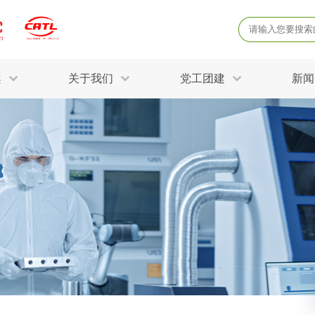
案
关于我们
党工团建
新闻
产品质量鉴定
病
解决方案
三废监测
电磁辐射检
固废危废鉴定
防
STRY SOLUTIONS
二噁英检测
土壤检测
土壤场地调查
成
球各产业提供一站式
生态环境检测
有
技术解决方案。
消毒检测备案
运
空气净化检测
涉
评价
矿山资源调查
危险废物鉴
公共卫生检测
放
环境风险评估
农用地土壤