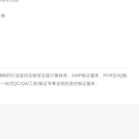
工程
工业废盐的处理和利用
土壤污染检
扩增
制药行业提供实验室仪器计量校准、GMP验证服务、PCR仪3Q验
站式QC/QA/工程/验证等事业部的质控验证服务。