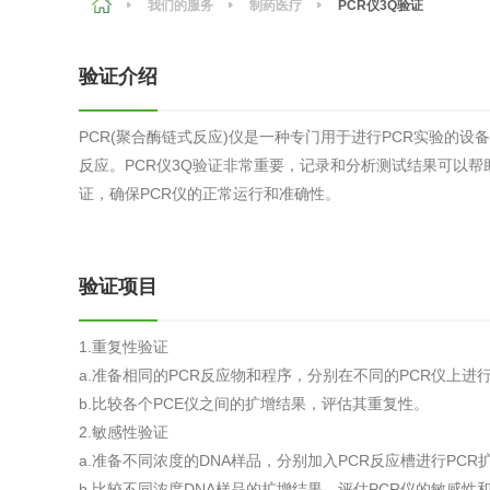
我们的服务
制药医疗
PCR仪3Q验证
农副产品
咨询服务
质量鉴定
验证介绍
卫生评价
绿色工厂
PCR(聚合酶链式反应)仪是一种专门用于进行PCR实验的
专项服务
清洁生产
反应。PCR仪3Q验证非常重要，记录和分析测试结果可以帮
新能源
证，确保PCR仪的正常运行和准确性。
测绘测量
综合检测
验证项目
地理信息
海洋测绘
1.重复性验证
a.准备相同的PCR反应物和程序，分别在不同的PCR仪上进行
b.比较各个PCE仪之间的扩增结果，评估其重复性。
环保工程
2.敏感性验证
a.准备不同浓度的DNA样品，分别加入PCR反应槽进行PCR
VOCs废
b.比较不同浓度DNA样品的扩增结果，评估PCR仪的敏感性