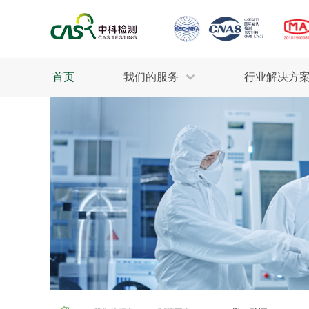
首页
我们的服务
行业解决方
生态环保
检测服务
工业材料
行业
污水检测
美妆消毒
INDU
废气检测
石油化工
为全
轻工产品
评估调查
整体
制药医疗
电子电气
耕地质量
建筑材料
场地调查