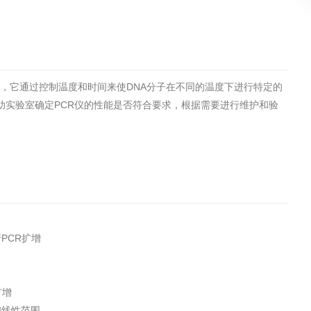
土壤污染检测
评价
水土保持监测
绿色产品认
设备，它通过控制温度和时间来使DNA分子在不同的温度下进行特定的
审核
环境风险评价
矿山场地调
助实验室确定PCR仪的性能是否符合要求，根据需要进行维护和验
在线咨询
系统
不动产测绘
工程测量
基准网监测
摄影测量与
PCR扩增
扩增
气治理
废气处理工程
废水处理工
和线性范围。