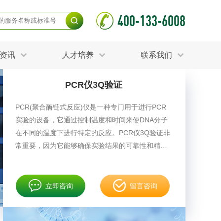
400-133-6008
资讯
人才培养
联系我们
PCR仪3Q验证
毒杀灭试验
食品接触材料检测
光伏检测
PCR(聚合酶链式反应)仪是一种专门用于进行PCR
测
声环境与振动检测
实验的设备，它通过控制温度和时间来使DNA分子
护产品检测
可靠性测试
更多
在不同的温度下进行特定的反应。PCR仪3Q验证非
分分析化验
食品安全检测
常重要，因为它能够确保实验结果的可靠性和精确
毒有害检测
洁净度检测
性。
动场地检测
化妆品检测
立即咨询
留言咨询
水产品检测
水资源检测
别
危废鉴定
射卫生检测
毒理检测
调查
更多