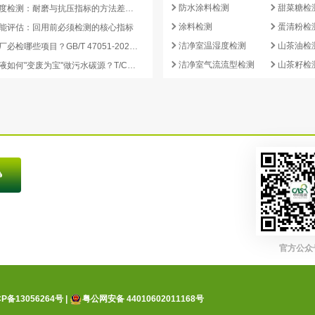
防水涂料检测
甜菜糖检
活性炭强度检测：耐磨与抗压指标的方法差异及验收意义
涂料检测
蛋清粉检
能评估：回用前必须检测的核心指标
洁净室温湿度检测
山茶油检
再生炭出厂必检哪些项目？GB/T 47051-2026 再生活性炭检测清单这样列
洁净室气流流型检测
山茶籽检
副产浓缩液如何"变废为宝"做污水碳源？T/CCEIA 0006-2026 核心解读
官方公众
CP备13056264号
|
粤公网安备 44010602011168号