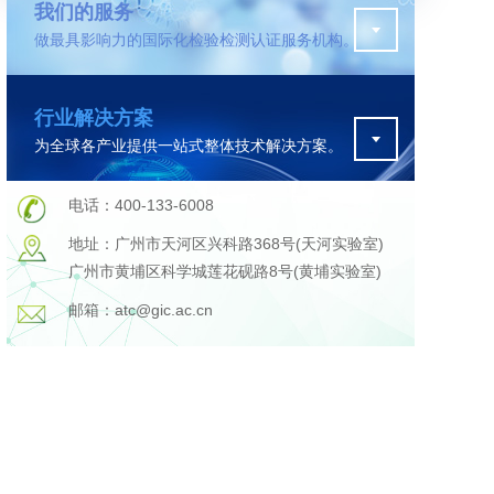
我们的服务
做最具影响力的国际化检验检测认证服务机构。
污水检测
行业解决方案
证
排污许可证办理
为全球各产业提供一站式整体技术解决方案。
查
更多
在线咨询
电话：400-133-6008
地址：广州市天河区兴科路368号(天河实验室)
广州市黄埔区科学城莲花砚路8号(黄埔实验室)
轨道交通变形监测
邮箱：atc@gic.ac.cn
遥感
更多
程
固废处理工程